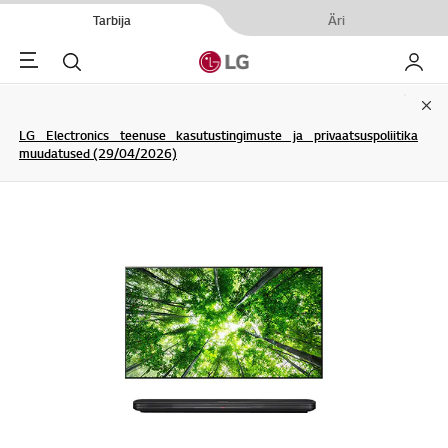
Tarbija
Äri
Menu
Otsi
Minu L
Clo
LG Electronics teenuse kasutustingimuste ja privaatsuspoliitika
muudatused (29/04/2026)