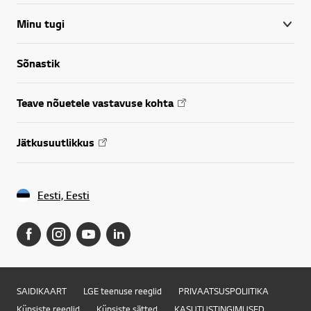
Minu tugi
Sõnastik
Teave nõuetele vastavuse kohta
Jätkusuutlikkus
Eesti, Eesti
SAIDIKAART
LGE teenuse reeglid
PRIVAATSUSPOLIITIKA
Küpsiste reeglid
Küpsiste sätted
KASUTUSTINGIMUSED