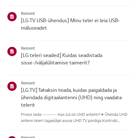
leidmisel vali oma LG toode alljärgnevatest kategooriatest.Vali
oma toodeSee juhend on loodud kõigi mudelite jaoks, seega
Remont
võiva...
[LG TV USB-ühendus] Minu teler ei leia USB-
mäluseadet
Remont
[LG teleri seaded] Kuidas seadistada
sisse-/väljalülitamise taimerit?
Remont
[LG TV] Tahaksin teada, kuidas paigaldada ja
ühendada digitaalantenni (UHD) ning vaadata
telerit
Proovi seda-----------Kas sul on UHD antenn?➔ Ühenda UHD
antenn teleri tagaküljel asuva UHD TV pordiga.Kontrolli
saadaolevaid piirkondi UHD vastuvõtu osas.Kuidas ühendada
antennPaigalda antenn kohta, kus see saab vastu võtta UHD
Remont