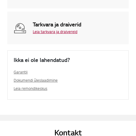
Tarkvara ja draiverid
Leia tarkvara ja draivereid
Ikka ei ole lahendatud?
Garantii
Dokumendi üleslaadimine
Leia remondikeskus
Kontakt