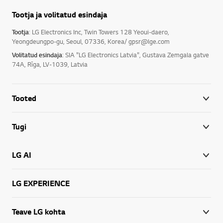
Tootja ja volitatud esindaja
Tootja
: LG Electronics Inc, Twin Towers 128 Yeoui-daero,
Yeongdeungpo-gu, Seoul, 07336, Korea/ gpsr@lge.com
Volitatud esindaja
: SIA "LG Electronics Latvia", Gustava Zemgala gatve
74A, Rīga, LV-1039, Latvia
Tooted
Tugi
LG AI
LG EXPERIENCE
Teave LG kohta