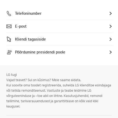
Telefoninumber
E-post
Kliendi tagasiside
Pöördumine presidendi poole
LG tugi
Vajad teavet? Sul on küsimus? Meie saame aidata.
Kui soovite oma toodet registreerida, suhelda LG klienditoe esindajaga
või tellida remonditeenust. Vastuste ja teabe leidmine LG
võrguteeninduse ja –toe abil on lihtne. Kasutusjuhendid, remondi
tellimine, tarkvarauuendused ja garantiiteave on kõik vaid kliki
kaugusel.