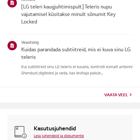
signaali, j...
[LG teleri kaugjuhtimispult] Teleris nupu
vajutamisel küsitakse minult sõnumit Key
Locked
Veaotsing
Kuidas parandada subtiitreid, mis ei kuva sinu LG
teleris
Kui subtiitreid sinu LG teleris ei kuvata, kontrolli esmalt antenni
ühendust,digiboksi ja seda, kas levitaja pakub
subtiitreid.Tavaliste õhu kaudu ülekannete puhul saad sisse
lülitada subtiitrid oma teleriligipääsetavuse menüüs.Kui
kasutad ...
VAATA VEEL
Kasutusjuhendid
Leia juhendeid ja dokumente