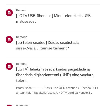
leidmisel vali oma LG toode alljärgnevatest kategooriatest.Vali
oma toodeSee juhend on loodud kõigi mudelite jaoks, seega
Remont
võiva...
[LG TV USB-ühendus] Minu teler ei leia USB-
mäluseadet
Remont
[LG teleri seaded] Kuidas seadistada
sisse-/väljalülitamise taimerit?
Remont
[LG TV] Tahaksin teada, kuidas paigaldada ja
ühendada digitaalantenni (UHD) ning vaadata
telerit
Proovi seda-----------Kas sul on UHD antenn?➔ Ühenda UHD
antenn teleri tagaküljel asuva UHD TV pordiga.Kontrolli
saadaolevaid piirkondi UHD vastuvõtu osas.Kuidas ühendada
antennPaigalda antenn kohta, kus see saab vastu võtta UHD
Veaotsing