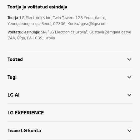
Tootja ja volitatud esindaja
Tootja
: LG Electronics Inc, Twin Towers 128 Yeoui-daero,
Yeongdeungpo-gu, Seoul, 07336, Korea/ gpsr@lge.com
Volitatud esindaja
: SIA "LG Electronics Latvia", Gustava Zemgala gatve
74A, Rīga, LV-1039, Latvia
Tooted
Tugi
LG AI
LG EXPERIENCE
Teave LG kohta