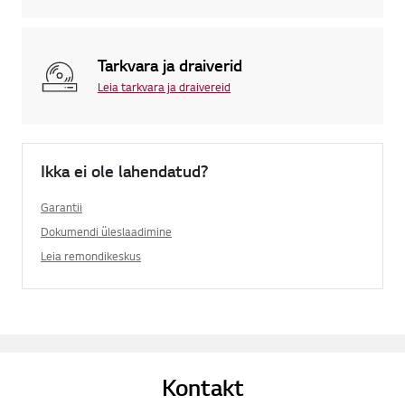
Tarkvara ja draiverid
Leia tarkvara ja draivereid
Ikka ei ole lahendatud?
Garantii
Dokumendi üleslaadimine
Leia remondikeskus
Kontakt