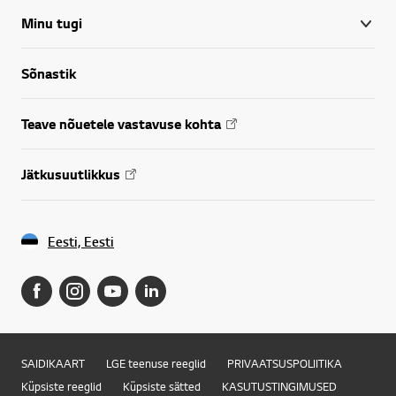
Minu tugi
Sõnastik
Teave nõuetele vastavuse kohta
Jätkusuutlikkus
Eesti, Eesti
SAIDIKAART
LGE teenuse reeglid
PRIVAATSUSPOLIITIKA
Küpsiste reeglid
Küpsiste sätted
KASUTUSTINGIMUSED