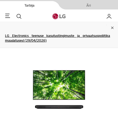
Tarbija
Äri
Menu
Otsi
Minu L
Clo
LG Electronics teenuse kasutustingimuste ja privaatsuspoliitika
muudatused (29/04/2026)