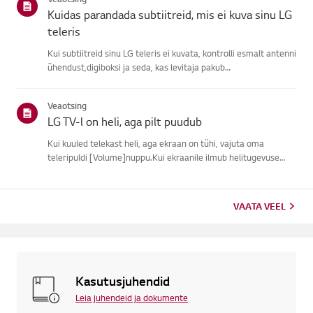
signaali, j...
Kuidas parandada subtiitreid, mis ei kuva sinu LG
teleris
Kui subtiitreid sinu LG teleris ei kuvata, kontrolli esmalt antenni
ühendust,digiboksi ja seda, kas levitaja pakub
subtiitreid.Tavaliste õhu kaudu ülekannete puhul saad sisse
lülitada subtiitrid oma teleriligipääsetavuse menüüs.Kui
Veaotsing
kasutad ...
LG TV-l on heli, aga pilt puudub
Kui kuuled telekast heli, aga ekraan on tühi, vajuta oma
teleripuldi [Volume]nuppu.Kui ekraanile ilmub helitugevuse
indikaator, töötab tõenäoliselt su teleriekraan hästi.Probleemi
võib põhjustada välise seadme signaaliprobleem, lahtine ühen...
VAATA VEEL
Kasutusjuhendid
Leia juhendeid ja dokumente