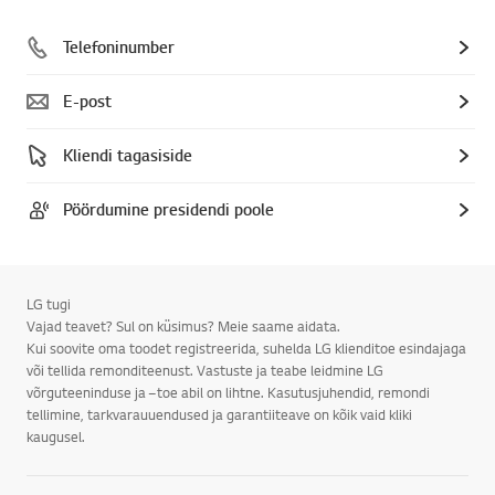
Telefoninumber
E-post
Kliendi tagasiside
Pöördumine presidendi poole
LG tugi
Vajad teavet? Sul on küsimus? Meie saame aidata.
Kui soovite oma toodet registreerida, suhelda LG klienditoe esindajaga
või tellida remonditeenust. Vastuste ja teabe leidmine LG
võrguteeninduse ja –toe abil on lihtne. Kasutusjuhendid, remondi
tellimine, tarkvarauuendused ja garantiiteave on kõik vaid kliki
kaugusel.