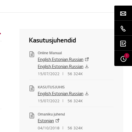
Kasutusjuhendid
Online Manual
1
English,Estonian,Russian
English,Estonian,Russian
15/07/2022
56 324K
KASUTUSJUHIS
English,Estonian,Russian
15/07/2022
56 324K
Omaniku juhend
Estonian
04/10/2018
56 324K