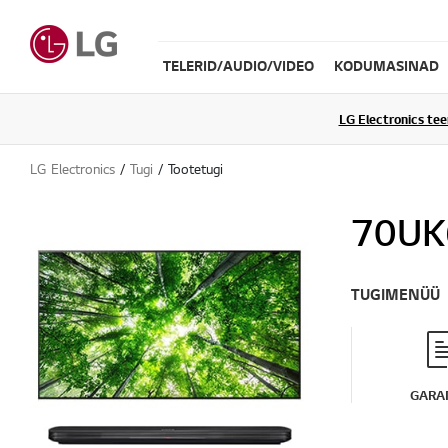
TELERID/AUDIO/VIDEO
KODUMASINAD
LG Electronics te
LG Electronics
Tugi
Tootetugi
70UK
TUGIMENÜÜ
GARAN