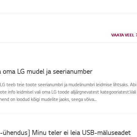
VAATA VEEL
VAATA VEEL
da oma LG mudel ja seerianumber
-LG teeb teie toote seerianumbri ja mudelinumbri leidmise lihtsaks. Abi
e info leidmisel vali oma LG toode alljärgnevatest kategooriatest.Vali
nd on loodud kõigi mudelite jaoks, seega võiva...
-ühendus] Minu teler ei leia USB-mäluseadet