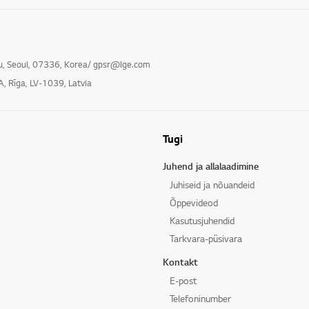
gu, Seoul, 07336, Korea/ gpsr@lge.com
A, Rīga, LV-1039, Latvia
Tugi
Juhend ja allalaadimine
Juhiseid ja nõuandeid
Õppevideod
Kasutusjuhendid
Tarkvara-püsivara
Kontakt
E-post
Telefoninumber