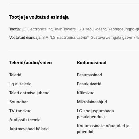
Tootja ja volitatud esindaja
Tootja
: LG Electronics Inc, Twin Towers 128 Yeoui-daero, Yeongdeungpo-
Volitatud esindaja
: SIA "LG Electronics Latvia", Gustava Zemgala gatve 74
Telerid/audio/video
Kodumasinad
Telerid
Pesumasinad
Lg ai telerid
Pesukuivatid
Teleri ostmise juhend
Külmikud
Soundbar
Mikrolaineahjud
TV tarvikud
LG soojuspumbaga
pesulahendusi
Audiosüsteemid
Kodumasinate nõuanded ja
Juhtmevabad kõlarid
juhendid