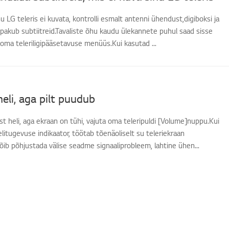
nu LG teleris ei kuvata, kontrolli esmalt antenni ühendust,digiboksi ja
a pakub subtiitreid.Tavaliste õhu kaudu ülekannete puhul saad sisse
id oma teleriligipääsetavuse menüüs.Kui kasutad ...
heli, aga pilt puudub
st heli, aga ekraan on tühi, vajuta oma teleripuldi [Volume]nuppu.Kui
elitugevuse indikaator, töötab tõenäoliselt su teleriekraan
õib põhjustada välise seadme signaaliprobleem, lahtine ühen...