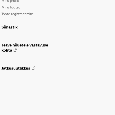
Minu profiil
Minu tooted
Toote registreerimine
Sõnastik
Teave nõuetele vastavuse
kohta
Jätkusuutlikkus