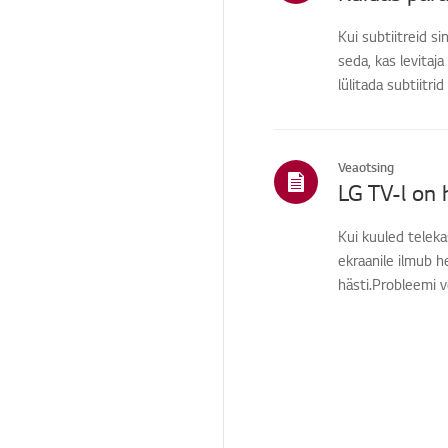
Kui subtiitreid si
seda, kas levitaj
lülitada subtiitr
Veaotsing
LG TV-l on 
Kui kuuled teleka
ekraanile ilmub h
hästi.Probleemi v