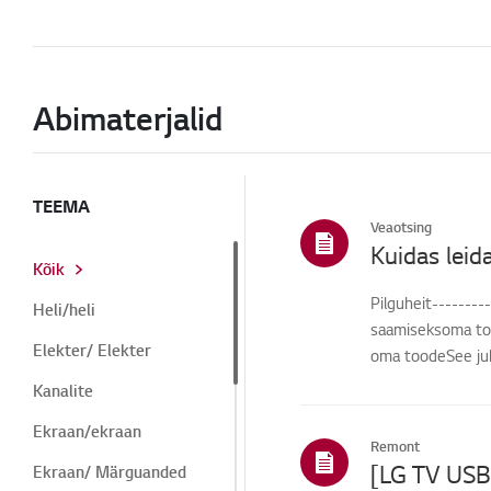
Abimaterjalid
TEEMA
Veaotsing
Kuidas lei
Kõik
Pilguheit--------
Heli/heli
saamiseksoma toot
Elekter/ Elekter
oma toodeSee juhe
Kanalite
Ekraan/ekraan
Remont
[LG TV USB
Ekraan/ Märguanded