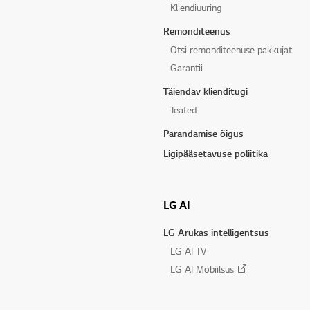
Kliendiuuring
Remonditeenus
Otsi remonditeenuse pakkujat
Garantii
Täiendav klienditugi
Teated
Parandamise õigus
Ligipääsetavuse poliitika
LG AI
LG Arukas intelligentsus
LG AI TV
LG AI Mobiilsus