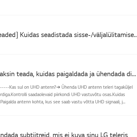
[LG teleri seaded] Kuidas seadistada sisse-/välja
[LG TV] Tahaksin teada, kuidas paigaldada ja ühendada digitaalantenni (UHD) ning vaadata telerit
------Kas sul on UHD antenn?➔ Ühenda UHD antenn teleri tagaküljel
diga.Kontrolli saadaolevaid piirkondi UHD vastuvõtu osas.Kuidas
igalda antenn kohta, kus see saab vastu võtta UHD signaali, j...
ndada subtiitreid, mis ei kuva sinu LG teleris