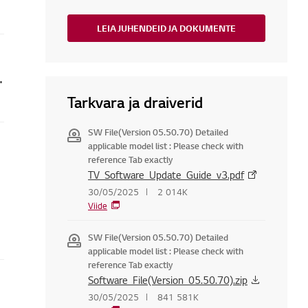
LEIA JUHENDEID JA DOKUMENTE
lülitamise taimerit?
Tarkvara ja draiverid
SW File(Version 05.50.70) Detailed
applicable model list : Please check with
reference Tab exactly
TV_Software_Update_Guide_v3.pdf
30/05/2025
2 014K
Viide
SW File(Version 05.50.70) Detailed
applicable model list : Please check with
reference Tab exactly
Software_File(Version_05.50.70).zip
30/05/2025
841 581K