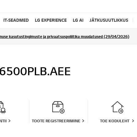
IT-SEADMED
LG EXPERIENCE
LG AI
JÄTKUSUUTLIKKUS
enuse kasutustingimuste ja privaatsuspoliitika muudatused (29/04/2026)
6500PLB.AEE
TII
TOOTE REGISTREERIMINE
TOE KODULEHT