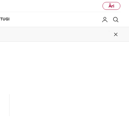
Äri
TUGI
Minu LG
Otsi
Close