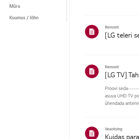
Müra
Kuumus / lõhn
Remont
Kosmeetiline/füüsiline
Kaugjuhtimispult/nupud
Menüü/Seaded
Menüü/seaded
Remont
Paigaldamine/
ühendamine
Proovi seda-----
Ühendused/paigaldus
asuva UHD TV por
algatamine/ThinQ/Võrk
ühendada antennPa
/Rakendused
Müük / müügiedendus /
paigaldamine /
spetsifikatsioon
Veaotsing
Kuidas para
Muud