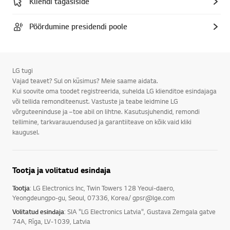
Kliendi tagasiside
Pöördumine presidendi poole
LG tugi
Vajad teavet? Sul on küsimus? Meie saame aidata.
Kui soovite oma toodet registreerida, suhelda LG klienditoe esindajaga
või tellida remonditeenust. Vastuste ja teabe leidmine LG
võrguteeninduse ja –toe abil on lihtne. Kasutusjuhendid, remondi
tellimine, tarkvarauuendused ja garantiiteave on kõik vaid kliki
kaugusel.
Tootja ja volitatud esindaja
Tootja
: LG Electronics Inc, Twin Towers 128 Yeoui-daero,
Yeongdeungpo-gu, Seoul, 07336, Korea/ gpsr@lge.com
Volitatud esindaja
: SIA "LG Electronics Latvia", Gustava Zemgala gatve
74A, Rīga, LV-1039, Latvia