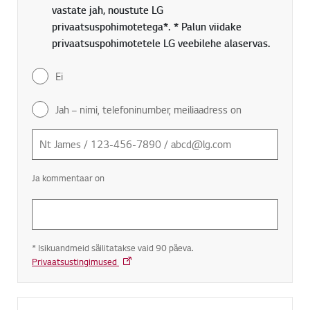
vastate jah, noustute LG
privaatsuspohimotetega*. * Palun viidake
privaatsuspohimotetele LG veebilehe alaservas.
Ei
Jah – nimi, telefoninumber, meiliaadress on
Ja kommentaar on
* Isikuandmeid säilitatakse vaid 90 päeva.
Privaatsustingimused