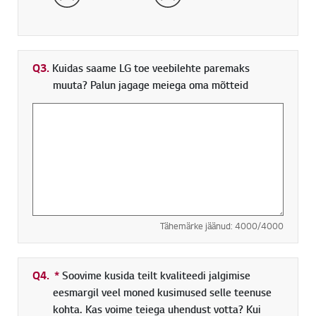
Q3.
Kuidas saame LG toe veebilehte paremaks
muuta? Palun jagage meiega oma mõtteid
Tähemärke jäänud:
4000
/4000
Q4.
*
Kohustuslik väli
Soovime kusida teilt kvaliteedi jalgimise
eesmargil veel moned kusimused selle teenuse
kohta. Kas voime teiega uhendust votta? Kui