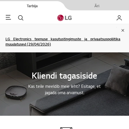
Tarbija
Äri
Menu
Otsi
Minu L
Clo
LG Electronics teenuse kasutustingimuste ja privaatsuspoliitika
muudatused (29/04/2026)
Kliendi tagasiside
Kas teile meeldib meie leht? Esitage, et
jagada oma arvamust.