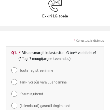
E-kiri LG toele
*
Kohustuslik küsimus
Q1.
*
Kohustuslik väli
Mis eesmargil kulastasite LG toe* veebilehte?
(* Tugi ? muugijargne teenindus)
Toote registreerimine
Tark- või püsivara uuendamine
Kasutusjuhend
(Laiendatud) garantii tingimused