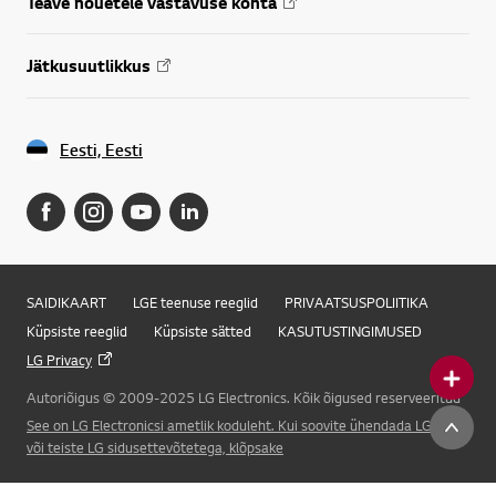
Teave nõuetele vastavuse kohta
Jätkusuutlikkus
Eesti, Eesti
SAIDIKAART
LGE teenuse reeglid
PRIVAATSUSPOLIITIKA
Küpsiste reeglid
Küpsiste sätted
KASUTUSTINGIMUSED
LG Privacy
Autoriõigus © 2009-2025 LG Electronics. Kõik õigused reserveeritud
Online Chat
See on LG Electronicsi ametlik koduleht. Kui soovite ühendada LG Corp.
või teiste LG sidusettevõtetega, klõpsake