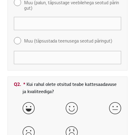
Muu (palun, täpsustage veebilehega seotud pärin
gut)
Muu (täpsustada teenusega seotud päringut)
Q2.
*
Kohustuslik väli
Kui rahul olete otsitud teabe kattesaadavuse
ja kvaliteediga?
väga hea
hea
normaa
halb
väga halb