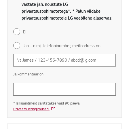
vastate jah, noustute LG
privaatsuspohimotetega*. * Palun viidake
privaatsuspohimotetele LG veebilehe alaservas.
Ei
Jah – nimi, telefoninumber, meiliaadress on
Ja kommentaar on
* Isikuandmeid säilitatakse vaid 90 päeva.
Privaatsustingimused