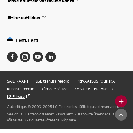
Teave nõuetele vastavuse kohta
Jätkusuutlikkus
Eesti, Eesti
SAIDIKAART
LGE teenuse reeglid
PRIVAATSUSPOLIITIKA
Küpsiste reeglid
Küpsiste sätted
KASUTUSTINGIMUSED
LG Privacy
Autoriõigus © 2009-2025 LG Electronics. Kõik õigused reserveeritud
Online Chat
See on LG Electronicsi ametlik koduleht. Kui soovite ühendada LG Corp.
või teiste LG sidusettevõtetega, klõpsake