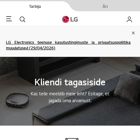
Tarbija
Äri
Menu
Otsi
Minu L
Clo
LG Electronics teenuse kasutustingimuste ja privaatsuspoliitika
muudatused (29/04/2026)
Kliendi tagasiside
Kas teile meeldib meie leht? Esitage, et
jagada oma arvamust.