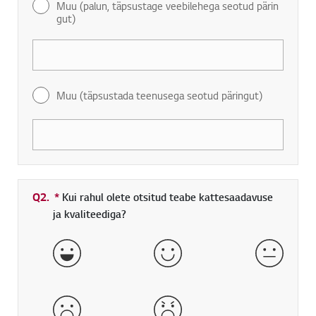
Muu (palun, täpsustage veebilehega seotud pärin
gut)
Muu (täpsustada teenusega seotud päringut)
Q2.
*
Kohustuslik väli
Kui rahul olete otsitud teabe kattesaadavuse
ja kvaliteediga?
väga hea
hea
normaa
halb
väga halb