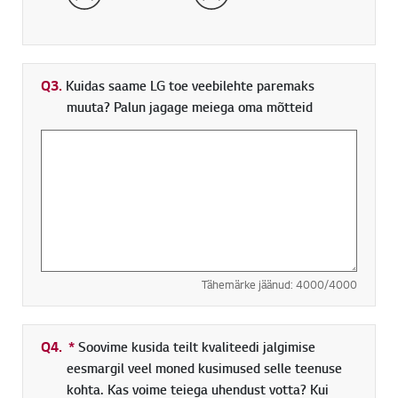
Q3.
Kuidas saame LG toe veebilehte paremaks
muuta? Palun jagage meiega oma mõtteid
Tähemärke jäänud:
4000
/4000
Q4.
*
Kohustuslik väli
Soovime kusida teilt kvaliteedi jalgimise
eesmargil veel moned kusimused selle teenuse
kohta. Kas voime teiega uhendust votta? Kui