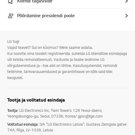
Kliendi tagasiside
Pöördumine presidendi poole
LG tugi
Vajad teavet? Sul on küsimus? Meie saame aidata.
Kui soovite oma toodet registreerida, suhelda LG klienditoe esindajaga
või tellida remonditeenust. Vastuste ja teabe leidmine LG
võrguteeninduse ja –toe abil on lihtne. Kasutusjuhendid, remondi
tellimine, tarkvarauuendused ja garantiiteave on kõik vaid kliki
kaugusel.
Tootja ja volitatud esindaja
Tootja
: LG Electronics Inc, Twin Towers 128 Yeoui-daero,
Yeongdeungpo-gu, Seoul, 07336, Korea/ gpsr@lge.com
Volitatud esindaja
: SIA "LG Electronics Latvia", Gustava Zemgala gatve
74A, Rīga, LV-1039, Latvia