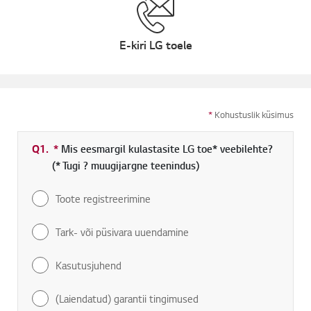
E-kiri LG toele
*
Kohustuslik küsimus
Q1.
*
Kohustuslik väli
Mis eesmargil kulastasite LG toe* veebilehte?
(* Tugi ? muugijargne teenindus)
Toote registreerimine
Tark- või püsivara uuendamine
Kasutusjuhend
(Laiendatud) garantii tingimused