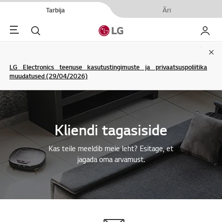
Tarbija
Äri
Menu
Otsi
Minu L
Clo
LG Electronics teenuse kasutustingimuste ja privaatsuspoliitika
muudatused (29/04/2026)
Kliendi tagasiside
Kas teile meeldib meie leht? Esitage, et
jagada oma arvamust.