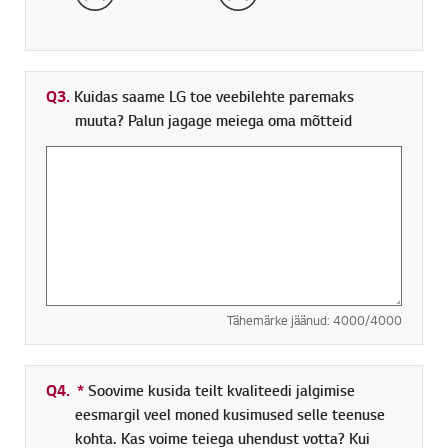
Q3.
Kuidas saame LG toe veebilehte paremaks
muuta? Palun jagage meiega oma mõtteid
Tähemärke jäänud:
4000
/4000
Q4.
*
Kohustuslik väli
Soovime kusida teilt kvaliteedi jalgimise
eesmargil veel moned kusimused selle teenuse
kohta. Kas voime teiega uhendust votta? Kui