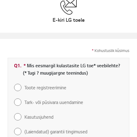
E-kiri LG toele
*
Kohustuslik küsimus
Q1.
*
Kohustuslik väli
Mis eesmargil kulastasite LG toe* veebilehte?
(* Tugi ? muugijargne teenindus)
Toote registreerimine
Tark- või püsivara uuendamine
Kasutusjuhend
(Laiendatud) garantii tingimused