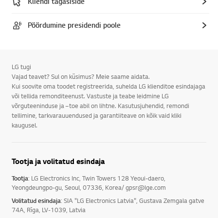
Kliendi tagasiside
Pöördumine presidendi poole
LG tugi
Vajad teavet? Sul on küsimus? Meie saame aidata.
Kui soovite oma toodet registreerida, suhelda LG klienditoe esindajaga
või tellida remonditeenust. Vastuste ja teabe leidmine LG
võrguteeninduse ja –toe abil on lihtne. Kasutusjuhendid, remondi
tellimine, tarkvarauuendused ja garantiiteave on kõik vaid kliki
kaugusel.
Tootja ja volitatud esindaja
Tootja
: LG Electronics Inc, Twin Towers 128 Yeoui-daero,
Yeongdeungpo-gu, Seoul, 07336, Korea/ gpsr@lge.com
Volitatud esindaja
: SIA "LG Electronics Latvia", Gustava Zemgala gatve
74A, Rīga, LV-1039, Latvia