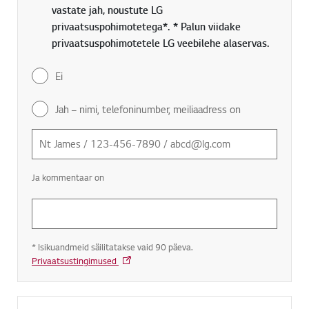
vastate jah, noustute LG
privaatsuspohimotetega*. * Palun viidake
privaatsuspohimotetele LG veebilehe alaservas.
Ei
Jah – nimi, telefoninumber, meiliaadress on
Ja kommentaar on
* Isikuandmeid säilitatakse vaid 90 päeva.
Privaatsustingimused