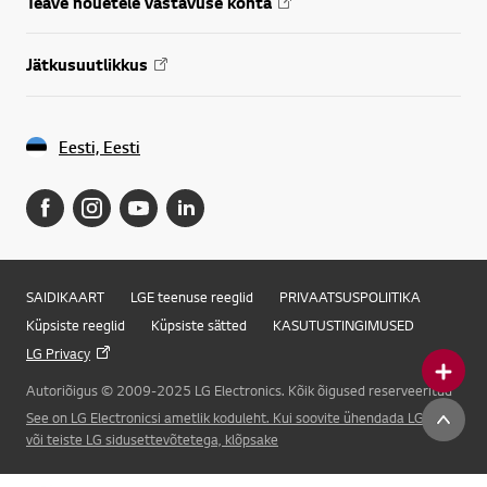
Teave nõuetele vastavuse kohta
Jätkusuutlikkus
Eesti, Eesti
SAIDIKAART
LGE teenuse reeglid
PRIVAATSUSPOLIITIKA
Küpsiste reeglid
Küpsiste sätted
KASUTUSTINGIMUSED
LG Privacy
Autoriõigus © 2009-2025 LG Electronics. Kõik õigused reserveeritud
Online Chat
See on LG Electronicsi ametlik koduleht. Kui soovite ühendada LG Corp.
või teiste LG sidusettevõtetega, klõpsake