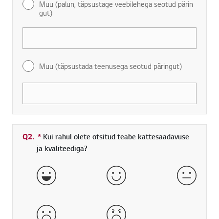
Muu (palun, täpsustage veebilehega seotud pärin
gut)
Muu (täpsustada teenusega seotud päringut)
Q2.
*
Kohustuslik väli
Kui rahul olete otsitud teabe kattesaadavuse
ja kvaliteediga?
väga hea
hea
normaa
halb
väga halb