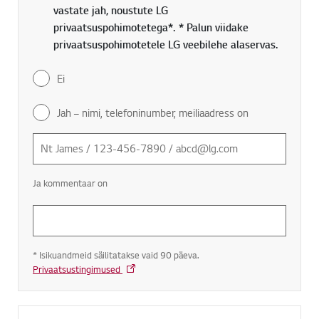
vastate jah, noustute LG
privaatsuspohimotetega*. * Palun viidake
privaatsuspohimotetele LG veebilehe alaservas.
Ei
Jah – nimi, telefoninumber, meiliaadress on
Ja kommentaar on
* Isikuandmeid säilitatakse vaid 90 päeva.
Privaatsustingimused