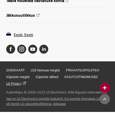
Teave nõuetele vastavuse kohta
Jätkusuutlikkus
Eesti, Eesti
SAIDIKAART
LGE teenuse reeglid
PRIVAATSUSPOLIITIKA
Küpsiste reeglid
Küpsiste sätted
KASUTUSTINGIMUSED
LG Privacy
Autoriõigus © 2009-2025 LG Electronics. Kõik õigused reserveeritud
Online Chat
See on LG Electronicsi ametlik koduleht. Kui soovite ühendada LG Corp.
või teiste LG sidusettevõtetega, klõpsake