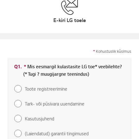
E-kiri LG toele
*
Kohustuslik küsimus
Q1.
*
Kohustuslik väli
Mis eesmargil kulastasite LG toe* veebilehte?
(* Tugi ? muugijargne teenindus)
Toote registreerimine
Tark- või püsivara uuendamine
Kasutusjuhend
(Laiendatud) garantii tingimused