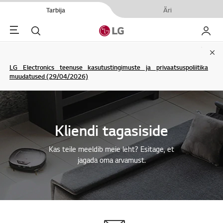
Tarbija
Äri
Menu
Otsi
Minu L
Clo
LG Electronics teenuse kasutustingimuste ja privaatsuspoliitika
muudatused (29/04/2026)
Kliendi tagasiside
Kas teile meeldib meie leht? Esitage, et
jagada oma arvamust.