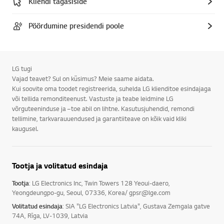
Kliendi tagasiside
Pöördumine presidendi poole
LG tugi
Vajad teavet? Sul on küsimus? Meie saame aidata.
Kui soovite oma toodet registreerida, suhelda LG klienditoe esindajaga
või tellida remonditeenust. Vastuste ja teabe leidmine LG
võrguteeninduse ja –toe abil on lihtne. Kasutusjuhendid, remondi
tellimine, tarkvarauuendused ja garantiiteave on kõik vaid kliki
kaugusel.
Tootja ja volitatud esindaja
Tootja
: LG Electronics Inc, Twin Towers 128 Yeoui-daero,
Yeongdeungpo-gu, Seoul, 07336, Korea/ gpsr@lge.com
Volitatud esindaja
: SIA "LG Electronics Latvia", Gustava Zemgala gatve
74A, Rīga, LV-1039, Latvia