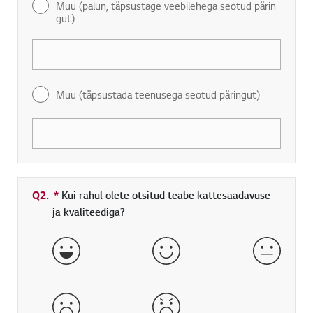
Muu (palun, täpsustage veebilehega seotud pärin
gut)
Muu (täpsustada teenusega seotud päringut)
Q2.
*
Kohustuslik väli
Kui rahul olete otsitud teabe kattesaadavuse
ja kvaliteediga?
väga hea
hea
normaa
halb
väga halb