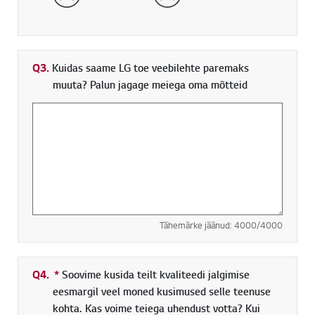
Q3.
Kuidas saame LG toe veebilehte paremaks
muuta? Palun jagage meiega oma mõtteid
Tähemärke jäänud:
4000
/4000
Q4.
*
Kohustuslik väli
Soovime kusida teilt kvaliteedi jalgimise
eesmargil veel moned kusimused selle teenuse
kohta. Kas voime teiega uhendust votta? Kui