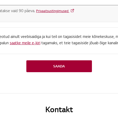
tatakse vaid 90 päeva.
Privaatsustingimused
eotud ainult veebisaidiga ja kui teil on tagasisidet meie kõnekeskuse, 
 palun
saatke meile e-kiri
tagamaks, et teie tagasiside jõuab õige kanalin
SAADA
Kontakt