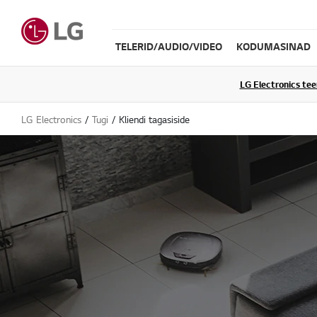
TELERID/AUDIO/VIDEO
KODUMASINAD
LG Electronics te
LG Electronics
Tugi
Kliendi tagasiside