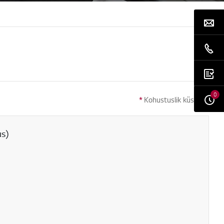
0
*
Kohustuslik küsimus
us)