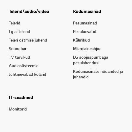
Telerid/audio/video
Kodumasinad
Telerid
Pesumasinad
Lg ai telerid
Pesukuivatid
Teleri ostmise juhend
Külmikud
Soundbar
Mikrolaineahjud
TV tarvikud
LG soojuspumbaga
pesulahendusi
Audiosüsteemid
Kodumasinate nõuanded ja
Juhtmevabad kõlarid
juhendid
IT-seadmed
Monitorid