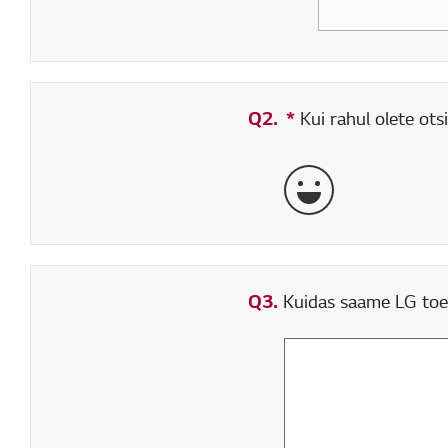
Q2.
*
Kohustuslik väli
Kui rahul olete ots
väga hea
Q3.
Kuidas saame LG toe