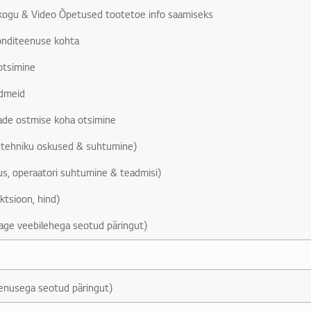
kogu & Video Õpetused tootetoe info saamiseks
monditeenuse kohta
otsimine
dmeid
sade ostmise koha otsimine
 tehniku oskused & suhtumine)
, operaatori suhtumine & teadmisi)
ktsioon, hind)
age veebilehega seotud päringut)
enusega seotud päringut)