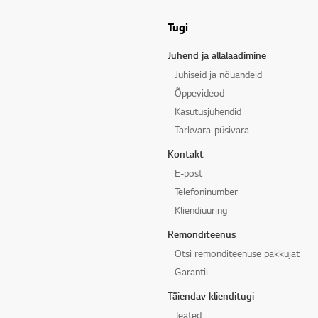
Tugi
Juhend ja allalaadimine
Juhiseid ja nõuandeid
Õppevideod
Kasutusjuhendid
Tarkvara-püsivara
Kontakt
E-post
Telefoninumber
Kliendiuuring
Remonditeenus
Otsi remonditeenuse pakkujat
Garantii
Täiendav klienditugi
Teated