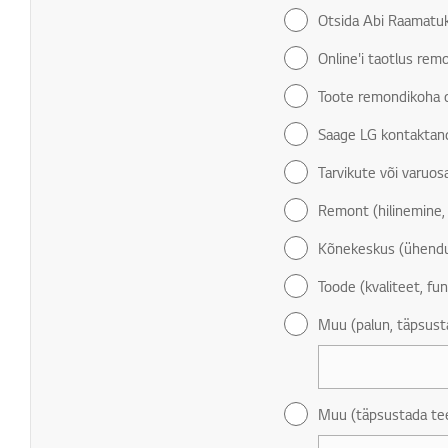
Otsida Abi Raamatu
Online'i taotlus re
Toote remondikoha 
Saage LG kontaktan
Tarvikute või varuo
Remont (hilinemine,
Kõnekeskus (ühendus
Toode (kvaliteet, fun
Muu (palun, täpsust
Muu (täpsustada te