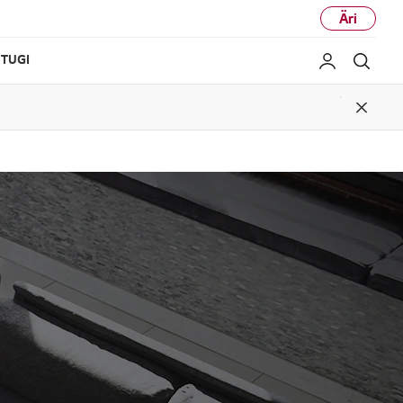
Äri
TUGI
Minu LG
Otsi
Close