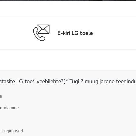
E-kiri LG toele
tasite LG toe* veebilehte?(* Tugi ? muugijargne teenind
ne
uuendamine
i tingimused