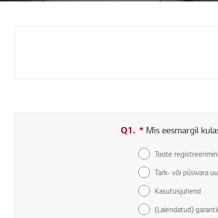
Q1.
*
Kohustuslik väli
Mis eesmargil kulas
Toote registreerimi
Tark- või püsivara 
Kasutusjuhend
(Laiendatud) garanti