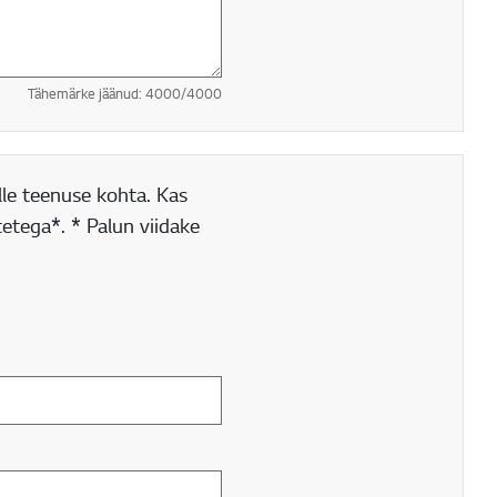
Tähemärke jäänud:
4000
/4000
lle teenuse kohta. Kas
etega*. * Palun viidake