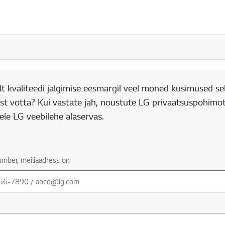
t kvaliteedi jalgimise eesmargil veel moned kusimused se
t votta? Kui vastate jah, noustute LG privaatsuspohimot
le LG veebilehe alaservas.
number, meiliaadress on