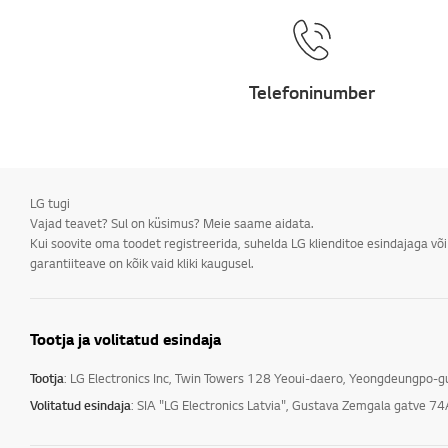
Telefoninumber
LG tugi
Vajad teavet? Sul on küsimus? Meie saame aidata.
Kui soovite oma toodet registreerida, suhelda LG klienditoe esindajaga võ
garantiiteave on kõik vaid kliki kaugusel.
Tootja ja volitatud esindaja
Tootja
: LG Electronics Inc, Twin Towers 128 Yeoui-daero, Yeongdeungpo-
Volitatud esindaja
: SIA "LG Electronics Latvia", Gustava Zemgala gatve 74