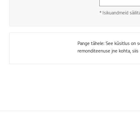
* Isikuandmeid säili
Pange tähele: See küsitlus on s
remonditeenuse jne kohta, siis