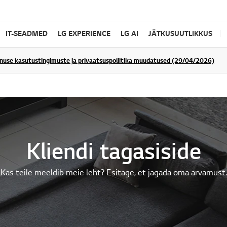
IT-SEADMED
LG EXPERIENCE
LG AI
JÄTKUSUUTLIKKUS
enuse kasutustingimuste ja privaatsuspoliitika muudatused (29/04/2026)
Kliendi tagasiside
Kas teile meeldib meie leht? Esitage, et jagada oma arvamust.