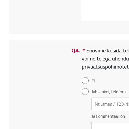
Q4.
*
Kohustuslik väli
Soovime kusida teil
voime teiega uhendus
privaatsuspohimotete
Ei
Jah – nimi, telefoni
Ja kommentaar on