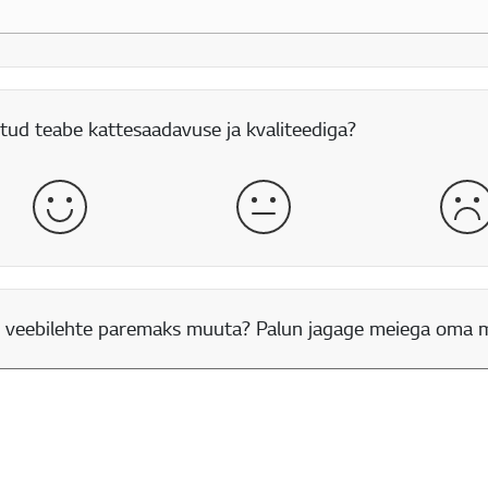
itud teabe kattesaadavuse ja kvaliteediga?
hea
normaalne
hal
 veebilehte paremaks muuta? Palun jagage meiega oma 