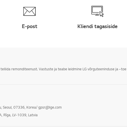
E-post
Kliendi tagasiside
i tellida remonditeenust. Vastuste ja teabe leidmine LG võrguteeninduse ja –toe 
gu, Seoul, 07336, Korea/ gpsr@lge.com
A, Rīga, LV-1039, Latvia