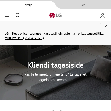
Tarbija
Äri
Menu
Otsi
Minu L
Clo
LG Electronics teenuse kasutustingimuste ja privaatsuspoliitika
muudatused (29/04/2026)
Kliendi tagasiside
Kas teile meeldib meie leht? Esitage, et
jagada oma arvamust.