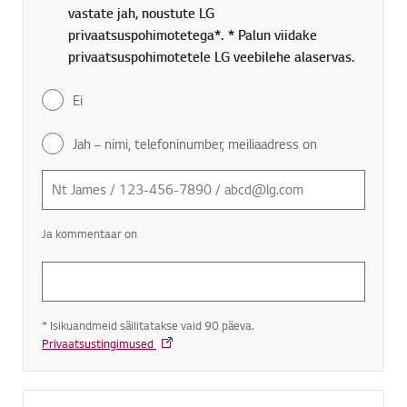
vastate jah, noustute LG
privaatsuspohimotetega*. * Palun viidake
privaatsuspohimotetele LG veebilehe alaservas.
Ei
Jah – nimi, telefoninumber, meiliaadress on
Ja kommentaar on
* Isikuandmeid säilitatakse vaid 90 päeva.
Privaatsustingimused