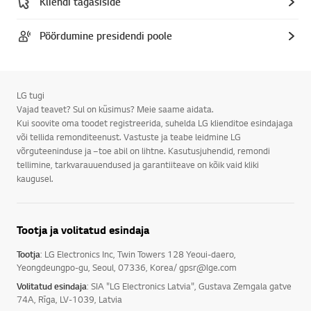
Kliendi tagasiside
Pöördumine presidendi poole
LG tugi
Vajad teavet? Sul on küsimus? Meie saame aidata.
Kui soovite oma toodet registreerida, suhelda LG klienditoe esindajaga
või tellida remonditeenust. Vastuste ja teabe leidmine LG
võrguteeninduse ja –toe abil on lihtne. Kasutusjuhendid, remondi
tellimine, tarkvarauuendused ja garantiiteave on kõik vaid kliki
kaugusel.
Tootja ja volitatud esindaja
Tootja
: LG Electronics Inc, Twin Towers 128 Yeoui-daero,
Yeongdeungpo-gu, Seoul, 07336, Korea/ gpsr@lge.com
Volitatud esindaja
: SIA "LG Electronics Latvia", Gustava Zemgala gatve
74A, Rīga, LV-1039, Latvia