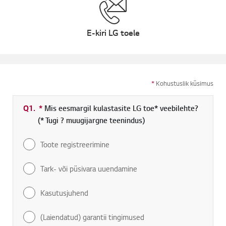
E-kiri LG toele
*
Kohustuslik küsimus
Q1.
*
Kohustuslik väli
Mis eesmargil kulastasite LG toe* veebilehte?
(* Tugi ? muugijargne teenindus)
Toote registreerimine
Tark- või püsivara uuendamine
Kasutusjuhend
(Laiendatud) garantii tingimused