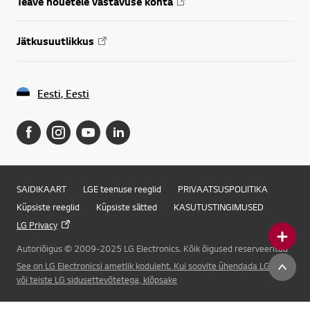
Teave nõuetele vastavuse kohta
Jätkusuutlikkus
Eesti, Eesti
SAIDIKAART
LGE teenuse reeglid
PRIVAATSUSPOLIITIKA
Küpsiste reeglid
Küpsiste sätted
KASUTUSTINGIMUSED
LG Privacy
Autoriõigus © 2009-2025 LG Electronics. Kõik õigused reserveeritud
Online Chat
See on LG Electronicsi ametlik koduleht. Kui soovite ühendada LG Corp.
või teiste LG sidusettevõtetega, klõpsake