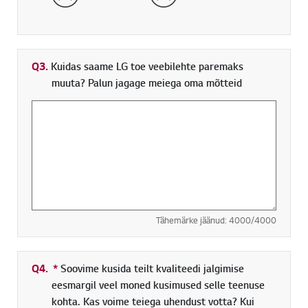
Q3.
Kuidas saame LG toe veebilehte paremaks
muuta? Palun jagage meiega oma mõtteid
Tähemärke jäänud:
4000
/4000
Q4.
*
Kohustuslik väli
Soovime kusida teilt kvaliteedi jalgimise
eesmargil veel moned kusimused selle teenuse
kohta. Kas voime teiega uhendust votta? Kui