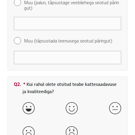
Muu (palun, täpsustage veebilehega seotud pärin
gut)
Muu (täpsustada teenusega seotud päringut)
Q2.
*
Kohustuslik väli
Kui rahul olete otsitud teabe kattesaadavuse
ja kvaliteediga?
väga hea
hea
normaa
halb
väga halb