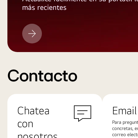
más recientes
LG
actualización
Contacto
Chatea
Email
con
Para pregun
concretas, e
nosotros
correo elect