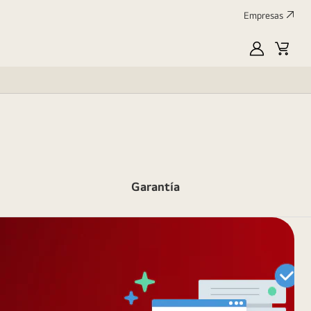
Empresas
MyLG
Carrit
de
compr
Garantía