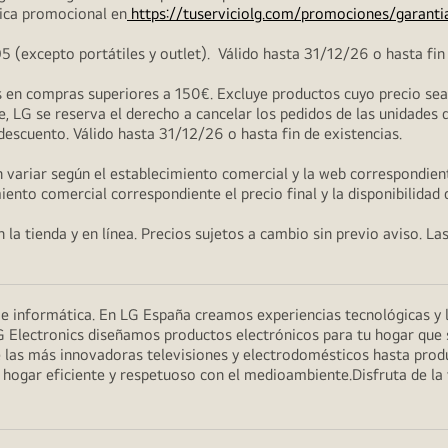
ica promocional en
https://tuserviciolg.com/promociones/garanti
excepto portátiles y outlet). Válido hasta 31/12/26 o hasta fin 
en compras superiores a 150€. Excluye productos cuyo precio sea i
, LG se reserva el derecho a cancelar los pedidos de las unidades 
 descuento. Válido hasta 31/12/26 o hasta fin de existencias.
 variar según el establecimiento comercial y la web correspondient
miento comercial correspondiente el precio final y la disponibilidad
la tienda y en línea. Precios sujetos a cambio sin previo aviso. La
n e informática. En LG España creamos experiencias tecnológicas y
G Electronics diseñamos productos electrónicos para tu hogar que se
 las más innovadoras televisiones y electrodomésticos hasta prod
un hogar eficiente y respetuoso con el medioambiente.Disfruta de l