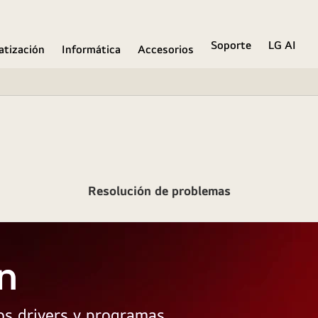
Soporte
LG AI
atización
Informática
Accesorios
Resolución de problemas
n
los drivers y programas