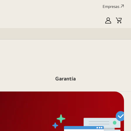
Empresas
MyLG
Carrit
de
compr
Garantía