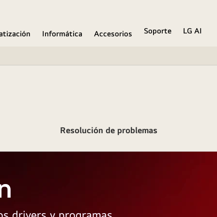
Soporte
LG AI
atización
Informática
Accesorios
Resolución de problemas
n
los drivers y programas