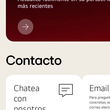
más recientes
LG
actualización
Contacto
Chatea
Email
con
Para pregun
concretas, e
nosotros
correo elect