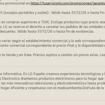
ica promocional en
https://tuserviciolg.com/promociones/garanti
excepto portátiles y outlet). Válido hasta 31/12/26 o hasta fin 
en compras superiores a 150€. Excluye productos cuyo precio sea i
, LG se reserva el derecho a cancelar los pedidos de las unidades 
 descuento. Válido hasta 31/12/26 o hasta fin de existencias.
 variar según el establecimiento comercial y la web correspondient
miento comercial correspondiente el precio final y la disponibilidad
la tienda y en línea. Precios sujetos a cambio sin previo aviso. La
n e informática. En LG España creamos experiencias tecnológicas y
G Electronics diseñamos productos electrónicos para tu hogar que se
 las más innovadoras televisiones y electrodomésticos hasta prod
un hogar eficiente y respetuoso con el medioambiente.Disfruta de l