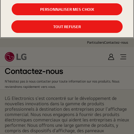
PERSONNALISER MES CHOIX
TOUT REFUSER
Particuliers
Contactez-nous
Sign
In
Contactez-nous
N'hésitez pas à nous contacter pour toute information sur nos produits. Nous
reviendrons rapidement vers vous.
LG Electronics s'est concentré sur le développement de
nouvelles innovations dans la gamme de produits
professionnels à destination des entreprises pour l'affichage
commercial. Nous nous engageons à fournir des produits
électroniques commerciaux qui aident les entreprises à mieux
performer. Nous offrons une large gamme de produits, y
compris des dispositifs d'affichage, des panneaux