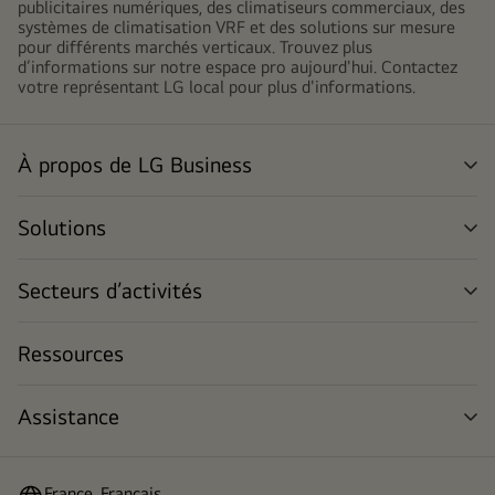
publicitaires numériques, des climatiseurs commerciaux, des
systèmes de climatisation VRF et des solutions sur mesure
pour différents marchés verticaux. Trouvez plus
d’informations sur notre espace pro aujourd'hui. Contactez
votre représentant LG local pour plus d'informations.
À propos de LG Business
me
dér
Solutions
me
dér
Secteurs d’activités
me
dér
Ressources
Assistance
me
dér
France, Français