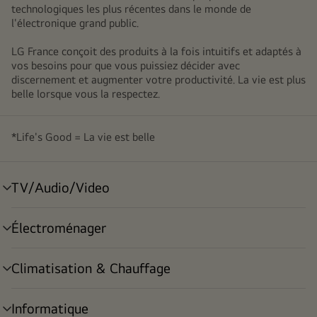
technologiques les plus récentes dans le monde de
l'électronique grand public.
LG France conçoit des produits à la fois intuitifs et adaptés à
vos besoins pour que vous puissiez décider avec
discernement et augmenter votre productivité. La vie est plus
belle lorsque vous la respectez.
*Life's Good = La vie est belle
TV/Audio/Video
menu
déroulant
Électroménager
menu
déroulant
Climatisation & Chauffage
menu
déroulant
Informatique
menu