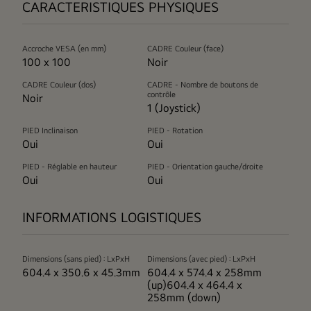
CARACTERISTIQUES PHYSIQUES
Accroche VESA (en mm)
CADRE Couleur (face)
100 x 100
Noir
CADRE Couleur (dos)
CADRE - Nombre de boutons de
contrôle
Noir
1 (Joystick)
PIED Inclinaison
PIED - Rotation
Oui
Oui
PIED - Réglable en hauteur
PIED - Orientation gauche/droite
Oui
Oui
INFORMATIONS LOGISTIQUES
Dimensions (sans pied) : LxPxH
Dimensions (avec pied) : LxPxH
604.4 x 350.6 x 45.3mm
604.4 x 574.4 x 258mm
(up)604.4 x 464.4 x
258mm (down)