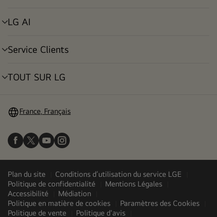
déroulant
LG AI
menu
déroulant
Service Clients
menu
déroulant
TOUT SUR LG
menu
déroulant
France, Français
Plan du site
Conditions d’utilisation du service LGE
Politique de confidentialité
Mentions Légales
Accessibilité
Médiation
Politique en matière de cookies
Paramètres des Cookies
Politique de vente
Politique d'avis