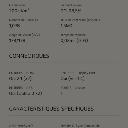
Luminosité
Gamut Couleur
200cd/m²
DCI 98,5%
Nombre de Couleurs
Taux de contraste (original)
1,07B
1,5M:1
Angle de vision (H/V)
Temps de réponse
178/178
0,03ms (GtG)
CONNECTIQUES
ENTREES - HDMI
ENTREES - Display Port
Oui 2.1 (x2)
Oui (ver 1.4)
ENTREES - USB
SORTIE - Casque
Oui (USB 3.0 x2)
1
CARACTERISTIQUES SPECIFIQUES
AMD FreeSync™
NVIDIA G-Sync Compatible