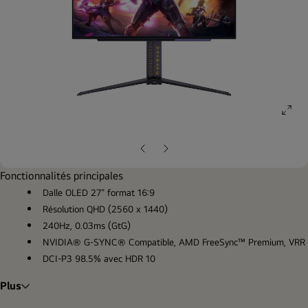
ope
gall
pop
Diapositive
Diapositive
précédente
suivante
Fonctionnalités principales
Dalle OLED 27" format 16:9
Résolution QHD (2560 x 1440)
240Hz, 0.03ms (GtG)
NVIDIA® G-SYNC® Compatible, AMD FreeSync™ Premium, VRR
DCI-P3 98.5% avec HDR 10
Plus