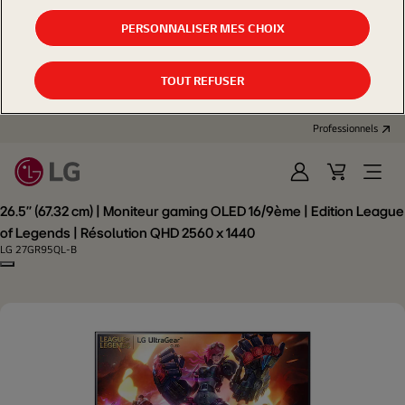
PERSONNALISER MES CHOIX
TOUT REFUSER
Professionnels
Se
Panier
Open
connecter
d'achat
Menu
26.5'' (67.32 cm) | Moniteur gaming OLED 16/9ème | Edition League
of Legends | Résolution QHD 2560 x 1440
LG 27GR95QL-B
Copy model name