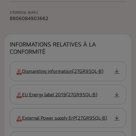
27GR95QL-B.AEU
8806084903662
INFORMATIONS RELATIVES À LA
CONFORMITÉ
Dismantling information
(
27GR95QL-B
)
extension
EU Energy label 2019
(
27GR95QL-B
)
extension
External Power supply ErP
(
27GR95QL-B
)
extension