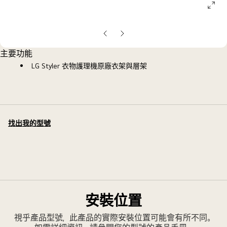
ope
galle
pop
上
下
一
一
主要功能
張
張
LG Styler 衣物護理機原廠衣架與層架
投
投
影
影
片
片
找出我的型號
安裝位置
視乎產品型號，此產品的實際安裝位置可能會有所不同。