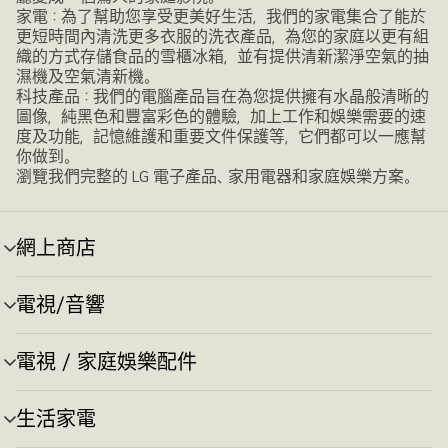
家電：為了幫助您享受更美好生活，我們的家電集合了能於
更短時間內清洗更多衣服的洗衣產品，為您的家庭以更有組
織的方式存儲食品的雪櫃冰箱，並有提供清新潔淨空氣的抽
濕機及空氣清新機。
科技產品：我們的電腦產品旨在為您提供擁有水晶般清晰的
圖像，純黑色和豐富彩色的體驗，加上工作和娛樂需要的速
度及功能，記憶維護和重要文件保護等，它們都可以一應幫
你做到。
瀏覽我們完整的 LG 電子產品、家用電器和家庭娛樂方案。
網上商店
選
單
切
電視/音響
選
換
單
切
電視 / 家庭娛樂配件
選
換
單
切
生活家電
選
換
單