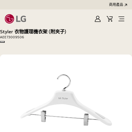
商用產品
登
購
入
物
Styler 衣物護理機衣架 (附夾子)
車
AEE73009506
Copy model name