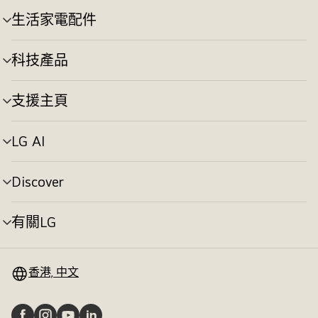
切
生活家電配件
選
換
單
切
科技產品
選
換
單
切
支援主頁
選
換
單
切
LG AI
選
換
單
切
Discover
選
換
單
切
有關LG
選
換
單
切
換
香港, 中文