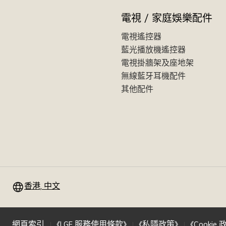
電視 / 家庭娛樂配件
電視遙控器
藍光播放機遙控器
電視掛牆架及座地架
無線藍牙耳機配件
其他配件
香港, 中文
網頁索引
《LGE 服務使用條款》
《私隱政策》
《Cookie 