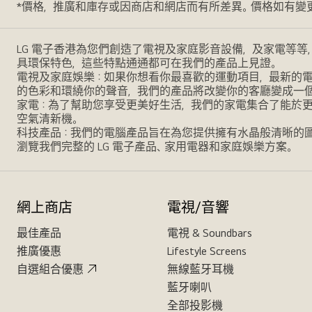
*價格，推廣和庫存或因商店和網店而有所差異。價格如有變
LG 電子香港為您們創造了電視及家庭影音設備，及家電等等
具環保特色，這些特點通通都可在我們的產品上見證。
電視及家庭娛樂：如果你想看你最喜歡的運動項目，最新的電影，
的色彩和環繞你的聲音，我們的產品將改變你的客廳變成一
家電：為了幫助您享受更美好生活，我們的家電集合了能於
空氣清新機。
科技產品：我們的電腦產品旨在為您提供擁有水晶般清晰的
瀏覽我們完整的 LG 電子產品、家用電器和家庭娛樂方案。
網上商店
電視/音響
最佳產品
電視 & Soundbars
推廣優惠
Lifestyle Screens
自選組合優惠
無線藍牙耳機
藍牙喇叭
全部投影機