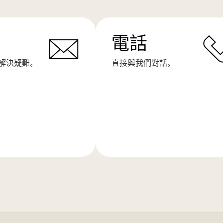
電話
解決疑難。
直接與我們對話。
了
解
更
多