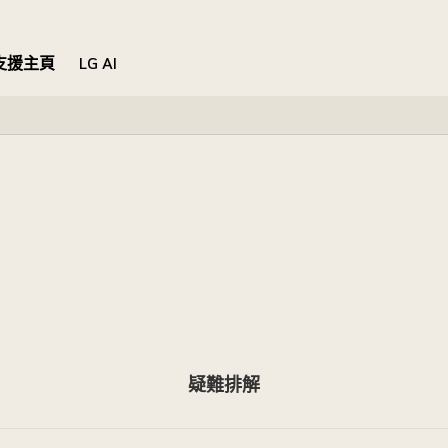
支援主頁
LG AI
疑難排解