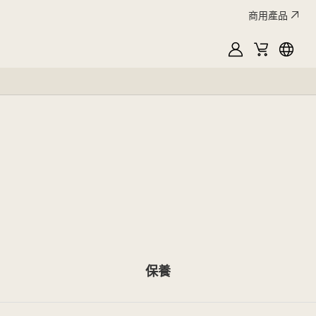
商用產品
MyLG
購
Englis
物
車
保養