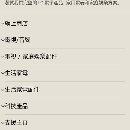
瀏覽我們完整的 LG 電子產品、家用電器和家庭娛樂方案。
網上商店
選
單
切
電視/音響
選
換
單
切
電視 / 家庭娛樂配件
選
換
單
切
生活家電
選
換
單
切
生活家電配件
選
換
單
切
科技產品
選
換
單
切
支援主頁
選
換