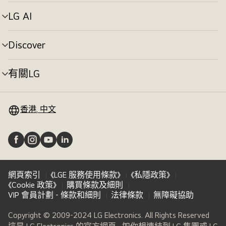
單
切
LG AI
選
換
單
切
Discover
選
換
單
切
有關LG
選
換
單
切
換
香港, 中文
網頁索引
《LGE 服務使用條款》
《私隱政策》
《Cookie 政策》
購買條款及細則
VIP 會員計劃 - 條款和細則
法律條款
無障礙協助
Copyright © 2009-2024 LG Electronics. All Rights Reserved