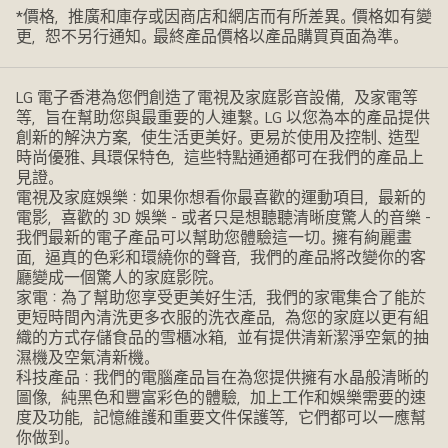
*價格，推廣和庫存或因商店和網店而有所差異。價格如有變
更，恕不另行通知。最終產品價格以產品購買頁面為準。
LG 電子香港為您們創造了電視及家庭影音設備，及家電等
等，旨在幫助您與最重要的人連繫。LG 以您為本的產品提供
創新的解決方案，使生活更美好。更易於使用及控制、造型
時尚優雅、具環保特色，這些特點通通都可在我們的產品上
見證。
電視及家庭娛樂：如果你想看你最喜歡的運動項目，最新的
電影，喜歡的 3D 娛樂 - 或者只是想聽聽清晰度驚人的音樂 -
我們最新的電子產品可以幫助您體驗這一切。擁有絢麗畫
面，逼真的色彩和環繞你的聲音，我們的產品將改變你的客
廳變成一個驚人的家庭影院。
家電：為了幫助您享受更美好生活，我們的家電集合了能於
更短時間內清洗更多衣服的洗衣產品，為您的家庭以更有組
織的方式存儲食品的雪櫃冰箱，並有提供清新潔淨空氣的抽
濕機及空氣清新機。
科技產品：我們的電腦產品旨在為您提供擁有水晶般清晰的
圖像，純黑色和豐富彩色的體驗，加上工作和娛樂需要的速
度及功能，記憶維護和重要文件保護等，它們都可以一應幫
你做到。