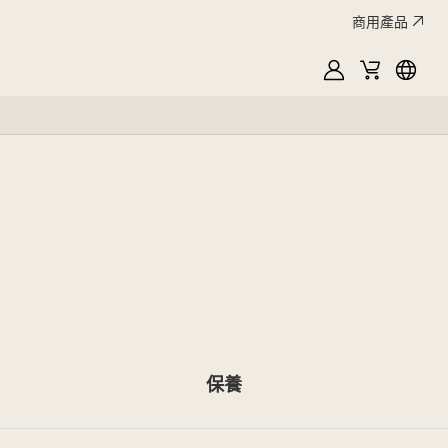
商用產品
MyLG
購
Englis
物
車
保養