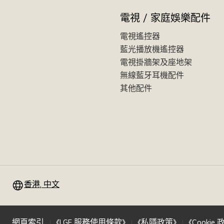
電視 / 家庭娛樂配件
電視遙控器
藍光播放機遙控器
電視掛牆架及座地架
無線藍牙耳機配件
其他配件
香港, 中文
網頁索引
《LGE 服務使用條款》
《私隱政策》
《Cookie 