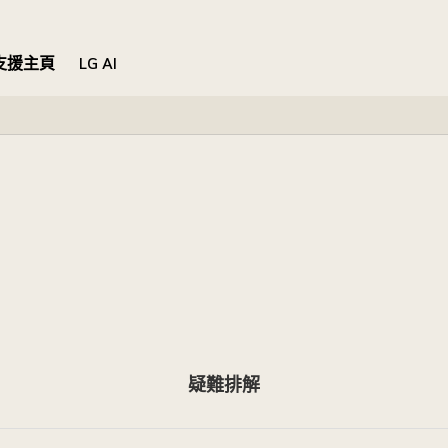
支援主頁
LG AI
疑難排解