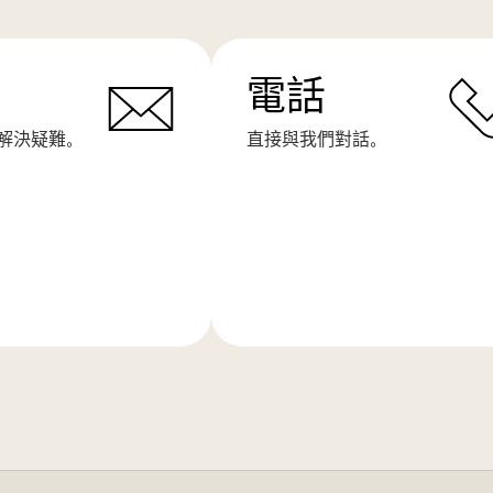
電話
解決疑難。
直接與我們對話。
了
解
更
多