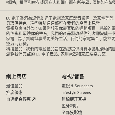
*價格，推廣和庫存或因商店和網店而有所差異。價格如有變
LG 電子香港為您們創造了電視及家庭影音設備，及家電等等
具環保特色，這些特點通通都可在我們的產品上見證。
電視及家庭娛樂：如果你想看你最喜歡的運動項目，最新的電影，
的色彩和環繞你的聲音，我們的產品將改變你的客廳變成一
家電：為了幫助您享受更美好生活，我們的家電集合了能於
空氣清新機。
科技產品：我們的電腦產品旨在為您提供擁有水晶般清晰的
瀏覽我們完整的 LG 電子產品、家用電器和家庭娛樂方案。
網上商店
電視/音響
最佳產品
電視 & Soundbars
推廣優惠
Lifestyle Screens
自選組合優惠
無線藍牙耳機
藍牙喇叭
全部投影機