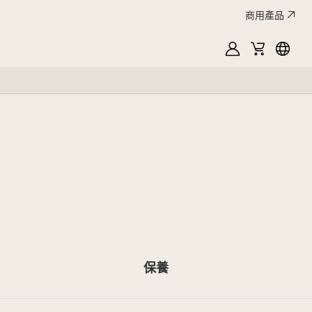
商用產品
MyLG
購
Englis
物
車
保養