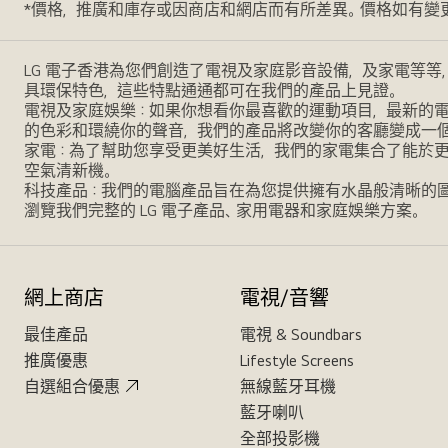
*價格，推廣和庫存或因商店和網店而有所差異。價格如有變
LG 電子香港為您們創造了電視及家庭影音設備，及家電等等
具環保特色，這些特點通通都可在我們的產品上見證。
電視及家庭娛樂：如果你想看你最喜歡的運動項目，最新的電影，
的色彩和環繞你的聲音，我們的產品將改變你的客廳變成一
家電：為了幫助您享受更美好生活，我們的家電集合了能於
空氣清新機。
科技產品：我們的電腦產品旨在為您提供擁有水晶般清晰的
瀏覽我們完整的 LG 電子產品、家用電器和家庭娛樂方案。
網上商店
電視/音響
最佳產品
電視 & Soundbars
推廣優惠
Lifestyle Screens
自選組合優惠
無線藍牙耳機
藍牙喇叭
全部投影機