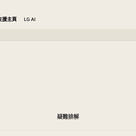
支援主頁
LG AI
疑難排解