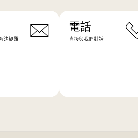
電話
解決疑難。
直接與我們對話。
了
解
更
多