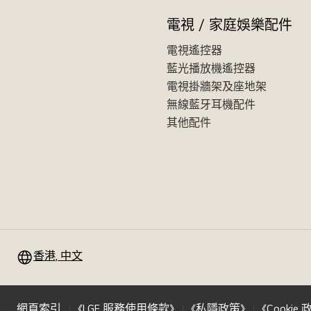
電視 / 家庭娛樂配件
電視遙控器
藍光播放機遙控器
電視掛牆架及座地架
無線藍牙耳機配件
其他配件
香港, 中文
網頁索引
《LGE 服務使用條款》
《私隱政策》
《Cookie 