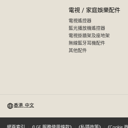
電視 / 家庭娛樂配件
電視遙控器
藍光播放機遙控器
電視掛牆架及座地架
無線藍牙耳機配件
其他配件
香港, 中文
網頁索引
《LGE 服務使用條款》
《私隱政策》
《Cookie 