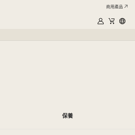
商用產品
MyLG
購
Englis
物
車
保養