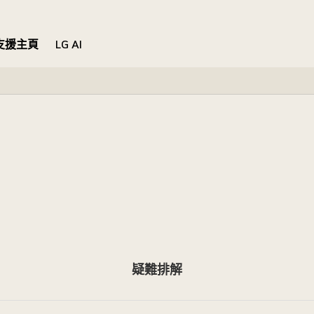
支援主頁
LG AI
疑難排解