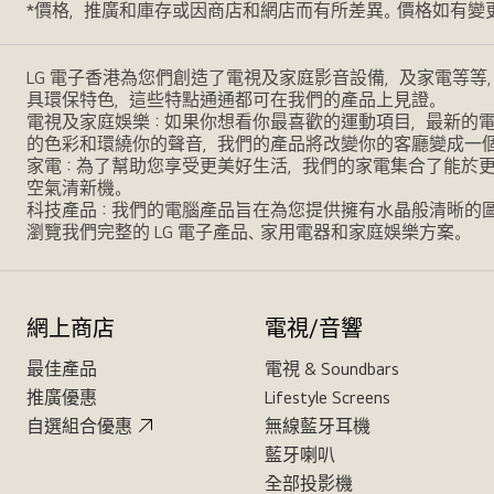
*價格，推廣和庫存或因商店和網店而有所差異。價格如有變
LG 電子香港為您們創造了電視及家庭影音設備，及家電等等
具環保特色，這些特點通通都可在我們的產品上見證。
電視及家庭娛樂：如果你想看你最喜歡的運動項目，最新的電影，
的色彩和環繞你的聲音，我們的產品將改變你的客廳變成一
家電：為了幫助您享受更美好生活，我們的家電集合了能於
空氣清新機。
科技產品：我們的電腦產品旨在為您提供擁有水晶般清晰的
瀏覽我們完整的 LG 電子產品、家用電器和家庭娛樂方案。
網上商店
電視/音響
最佳產品
電視 & Soundbars
推廣優惠
Lifestyle Screens
自選組合優惠
無線藍牙耳機
藍牙喇叭
全部投影機