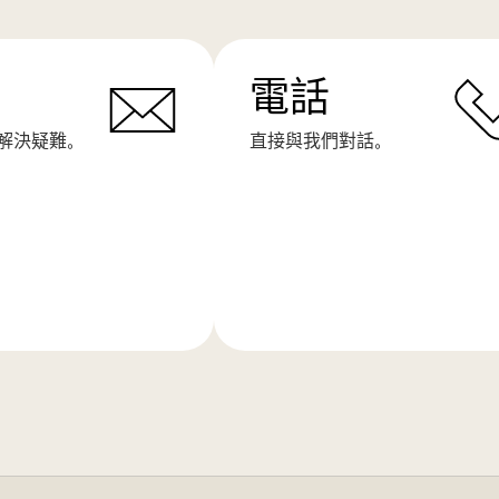
電話
解決疑難。
直接與我們對話。
了
解
更
多