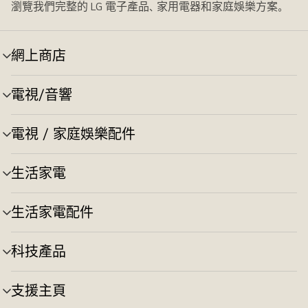
瀏覽我們完整的 LG 電子產品、家用電器和家庭娛樂方案。
網上商店
選
單
切
電視/音響
選
換
單
切
電視 / 家庭娛樂配件
選
換
單
切
生活家電
選
換
單
切
生活家電配件
選
換
單
切
科技產品
選
換
單
切
支援主頁
選
換