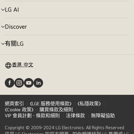
單
切
LG AI
選
換
單
切
Discover
選
換
單
切
有關LG
選
換
單
切
換
香港, 中文
網頁索引
《LGE 服務使用條款》
《私隱政策》
《Cookie 政策》
購買條款及細則
VIP 會員計劃 - 條款和細則
法律條款
無障礙協助
Copyright © 2009-2024 LG Electronics. All Rights Reserved