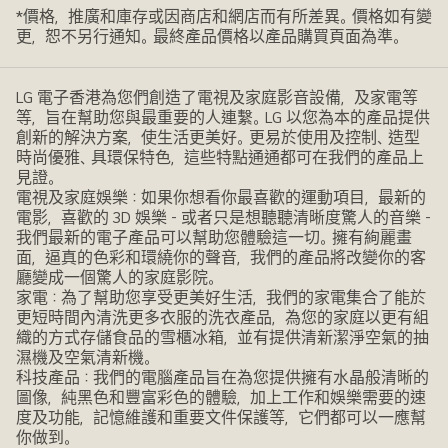
*價格，推廣和庫存或因商店和網店而有所差異。價格如有變
更，恕不另行通知。最終產品價格以產品購買頁面為準。
LG 電子香港為您們創造了電視及家庭影音設備，及家電等
等，旨在幫助您與最重要的人連繫。LG 以您為本的產品提供
創新的解決方案，使生活更美好。更易於使用及控制、造型
時尚優雅、具環保特色，這些特點通通都可在我們的產品上
見證。
電視及家庭娛樂：如果你想看你最喜歡的運動項目，最新的
電影，喜歡的 3D 娛樂 - 或者只是想聽聽清晰度驚人的音樂 -
我們最新的電子產品可以幫助您體驗這一切。擁有絢麗畫
面，逼真的色彩和環繞你的聲音，我們的產品將改變你的客
廳變成一個驚人的家庭影院。
家電：為了幫助您享受更美好生活，我們的家電集合了能於
更短時間內清洗更多衣服的洗衣產品，為您的家庭以更有組
織的方式存儲食品的雪櫃冰箱，並有提供清新潔淨空氣的抽
濕機及空氣清新機。
科技產品：我們的電腦產品旨在為您提供擁有水晶般清晰的
圖像，純黑色和豐富彩色的體驗，加上工作和娛樂需要的速
度及功能，記憶維護和重要文件保護等，它們都可以一應幫
你做到。