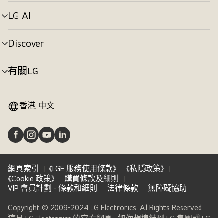
單
切
LG AI
選
換
單
切
Discover
選
換
單
切
有關LG
選
換
單
切
換
香港, 中文
網頁索引
《LGE 服務使用條款》
《私隱政策》
《Cookie 政策》
購買條款及細則
VIP 會員計劃 - 條款和細則
法律條款
無障礙協助
Copyright © 2009-2024 LG Electronics. All Rights Reserved