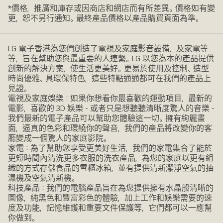
*價格，推廣和庫存或因商店和網店而有所差異。價格如有變
更，恕不另行通知。最終產品價格以產品購買頁面為準。
LG 電子香港為您們創造了電視及家庭影音設備，及家電等
等，旨在幫助您與最重要的人連繫。LG 以您為本的產品提供
創新的解決方案，使生活更美好。更易於使用及控制、造型
時尚優雅、具環保特色，這些特點通通都可在我們的產品上
見證。
電視及家庭娛樂：如果你想看你最喜歡的運動項目，最新的
電影，喜歡的 3D 娛樂 - 或者只是想聽聽清晰度驚人的音樂 -
我們最新的電子產品可以幫助您體驗這一切。擁有絢麗畫
面，逼真的色彩和環繞你的聲音，我們的產品將改變你的客
廳變成一個驚人的家庭影院。
家電：為了幫助您享受更美好生活，我們的家電集合了能於
更短時間內清洗更多衣服的洗衣產品，為您的家庭以更有組
織的方式存儲食品的雪櫃冰箱，並有提供清新潔淨空氣的抽
濕機及空氣清新機。
科技產品：我們的電腦產品旨在為您提供擁有水晶般清晰的
圖像，純黑色和豐富彩色的體驗，加上工作和娛樂需要的速
度及功能，記憶維護和重要文件保護等，它們都可以一應幫
你做到。