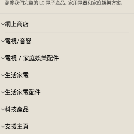
瀏覽我們完整的 LG 電子產品、家用電器和家庭娛樂方案。
網上商店
選
單
切
電視/音響
選
換
單
切
電視 / 家庭娛樂配件
選
換
單
切
生活家電
選
換
單
切
生活家電配件
選
換
單
切
科技產品
選
換
單
切
支援主頁
選
換