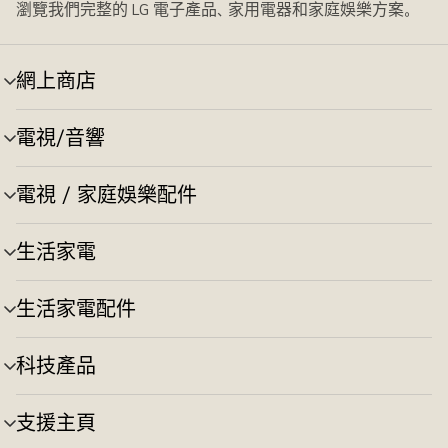
瀏覽我們完整的 LG 電子產品、家用電器和家庭娛樂方案。
網上商店
選
單
切
電視/音響
選
換
單
切
電視 / 家庭娛樂配件
選
換
單
切
生活家電
選
換
單
切
生活家電配件
選
換
單
切
科技產品
選
換
單
切
支援主頁
選
換