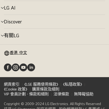
單
切
LG AI
選
換
單
切
Discover
選
換
單
切
有關LG
選
換
單
切
換
香港, 中文
網頁索引
《LGE 服務使用條款》
《私隱政策》
《Cookie 政策》
購買條款及細則
VIP 會員計劃 - 條款和細則
法律條款
無障礙協助
Copyright © 2009-2024 LG Electronics. All Rights Reserved