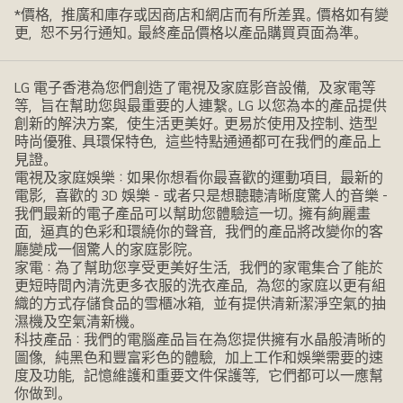
*價格，推廣和庫存或因商店和網店而有所差異。價格如有變
更，恕不另行通知。最終產品價格以產品購買頁面為準。
LG 電子香港為您們創造了電視及家庭影音設備，及家電等
等，旨在幫助您與最重要的人連繫。LG 以您為本的產品提供
創新的解決方案，使生活更美好。更易於使用及控制、造型
時尚優雅、具環保特色，這些特點通通都可在我們的產品上
見證。
電視及家庭娛樂：如果你想看你最喜歡的運動項目，最新的
電影，喜歡的 3D 娛樂 - 或者只是想聽聽清晰度驚人的音樂 -
我們最新的電子產品可以幫助您體驗這一切。擁有絢麗畫
面，逼真的色彩和環繞你的聲音，我們的產品將改變你的客
廳變成一個驚人的家庭影院。
家電：為了幫助您享受更美好生活，我們的家電集合了能於
更短時間內清洗更多衣服的洗衣產品，為您的家庭以更有組
織的方式存儲食品的雪櫃冰箱，並有提供清新潔淨空氣的抽
濕機及空氣清新機。
科技產品：我們的電腦產品旨在為您提供擁有水晶般清晰的
圖像，純黑色和豐富彩色的體驗，加上工作和娛樂需要的速
度及功能，記憶維護和重要文件保護等，它們都可以一應幫
你做到。