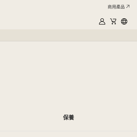
商用產品
MyLG
購
Englis
物
車
保養