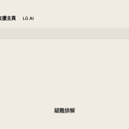
支援主頁
LG AI
疑難排解