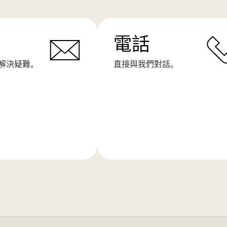
電話
解決疑難。
直接與我們對話。
了
解
更
多