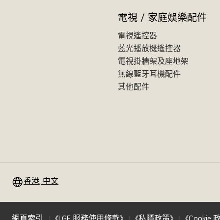
電視 / 家庭娛樂配件
電視遙控器
藍光播放機遙控器
電視掛牆架及座地架
無線藍牙耳機配件
其他配件
香港, 中文
網頁索引
《LGE 服務使用條款》
《私隱政策》
《Cookie 