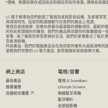
*價格，推廣和庫存或因商店和網店而有所差異。價格如有變
LG 電子香港為您們創造了電視及家庭影音設備，及家電等等
具環保特色，這些特點通通都可在我們的產品上見證。
電視及家庭娛樂：如果你想看你最喜歡的運動項目，最新的電影，
的色彩和環繞你的聲音，我們的產品將改變你的客廳變成一
家電：為了幫助您享受更美好生活，我們的家電集合了能於
空氣清新機。
科技產品：我們的電腦產品旨在為您提供擁有水晶般清晰的
瀏覽我們完整的 LG 電子產品、家用電器和家庭娛樂方案。
網上商店
電視/音響
最佳產品
電視 & Soundbars
推廣優惠
Lifestyle Screens
自選組合優惠
無線藍牙耳機
藍牙喇叭
全部投影機