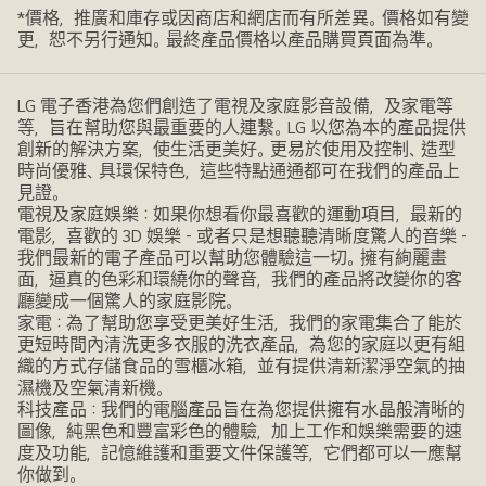
*價格，推廣和庫存或因商店和網店而有所差異。價格如有變
更，恕不另行通知。最終產品價格以產品購買頁面為準。
LG 電子香港為您們創造了電視及家庭影音設備，及家電等
等，旨在幫助您與最重要的人連繫。LG 以您為本的產品提供
創新的解決方案，使生活更美好。更易於使用及控制、造型
時尚優雅、具環保特色，這些特點通通都可在我們的產品上
見證。
電視及家庭娛樂：如果你想看你最喜歡的運動項目，最新的
電影，喜歡的 3D 娛樂 - 或者只是想聽聽清晰度驚人的音樂 -
我們最新的電子產品可以幫助您體驗這一切。擁有絢麗畫
面，逼真的色彩和環繞你的聲音，我們的產品將改變你的客
廳變成一個驚人的家庭影院。
家電：為了幫助您享受更美好生活，我們的家電集合了能於
更短時間內清洗更多衣服的洗衣產品，為您的家庭以更有組
織的方式存儲食品的雪櫃冰箱，並有提供清新潔淨空氣的抽
濕機及空氣清新機。
科技產品：我們的電腦產品旨在為您提供擁有水晶般清晰的
圖像，純黑色和豐富彩色的體驗，加上工作和娛樂需要的速
度及功能，記憶維護和重要文件保護等，它們都可以一應幫
你做到。