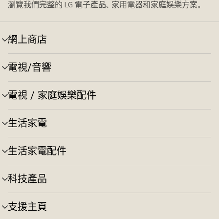
瀏覽我們完整的 LG 電子產品、家用電器和家庭娛樂方案。
網上商店
選
單
切
電視/音響
選
換
單
切
電視 / 家庭娛樂配件
選
換
單
切
生活家電
選
換
單
切
生活家電配件
選
換
單
切
科技產品
選
換
單
切
支援主頁
選
換