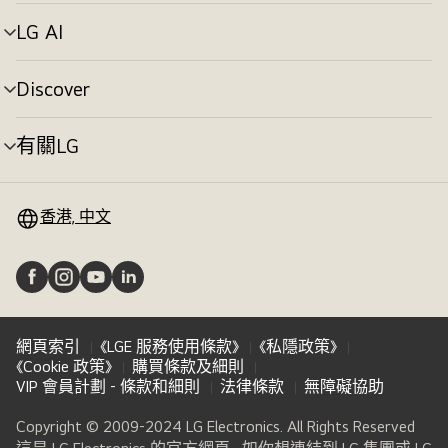
單
切
LG AI
選
換
單
切
Discover
選
換
單
切
有關LG
選
換
單
切
換
香港, 中文
網頁索引
《LGE 服務使用條款》
《私隱政策》
《Cookie 政策》
購買條款及細則
VIP 會員計劃 - 條款和細則
法律條款
無障礙協助
Copyright © 2009-2024 LG Electronics. All Rights Reserved