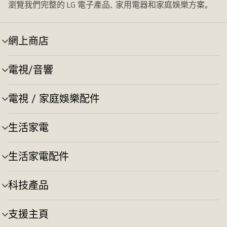
瀏覽我們完整的 LG 電子產品、家用電器和家庭娛樂方案。
網上商店
選
單
切
電視/音響
選
換
單
切
電視 / 家庭娛樂配件
選
換
單
切
生活家電
選
換
單
切
生活家電配件
選
換
單
切
科技產品
選
換
單
切
支援主頁
選
換