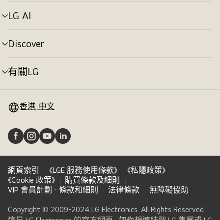
單
切
LG AI
選
換
單
切
Discover
選
換
單
切
有關LG
選
換
單
切
換
香港, 中文
網頁索引
《LGE 服務使用條款》
《私隱政策》
《Cookie 政策》
購買條款及細則
VIP 會員計劃 - 條款和細則
法律條款
無障礙協助
Copyright © 2009-2024 LG Electronics. All Rights Reserved