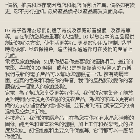
*價格，推廣和庫存或因商店和網店而有所差異。價格如有變
更，恕不另行通知。最終產品價格以產品購買頁面為準。
LG 電子香港為您們創造了電視及家庭影音設備，及家電等
等，旨在幫助您與最重要的人連繫。LG 以您為本的產品提供
創新的解決方案，使生活更美好。更易於使用及控制、造型
時尚優雅、具環保特色，這些特點通通都可在我們的產品上
見證。
電視及家庭娛樂：如果你想看你最喜歡的運動項目，最新的
電影，喜歡的 3D 娛樂 - 或者只是想聽聽清晰度驚人的音樂 -
我們最新的電子產品可以幫助您體驗這一切。擁有絢麗畫
面，逼真的色彩和環繞你的聲音，我們的產品將改變你的客
廳變成一個驚人的家庭影院。
家電：為了幫助您享受更美好生活，我們的家電集合了能於
更短時間內清洗更多衣服的洗衣產品，為您的家庭以更有組
織的方式存儲食品的雪櫃冰箱，並有提供清新潔淨空氣的抽
濕機及空氣清新機。
科技產品：我們的電腦產品旨在為您提供擁有水晶般清晰的
圖像，純黑色和豐富彩色的體驗，加上工作和娛樂需要的速
度及功能，記憶維護和重要文件保護等，它們都可以一應幫
你做到。