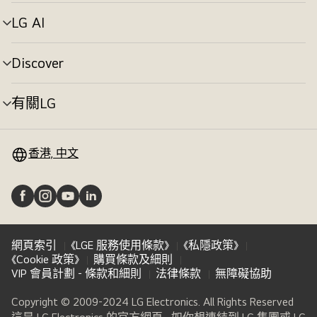
單
切
LG AI
選
換
單
切
Discover
選
換
單
切
有關LG
選
換
單
切
換
香港, 中文
網頁索引
《LGE 服務使用條款》
《私隱政策》
《Cookie 政策》
購買條款及細則
VIP 會員計劃 - 條款和細則
法律條款
無障礙協助
Copyright © 2009-2024 LG Electronics. All Rights Reserved