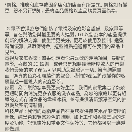
*價格，推廣和庫存或因商店和網店而有所差異。價格如有變
更，恕不另行通知。最終產品價格以產品購買頁面為準。
LG 電子香港為您們創造了電視及家庭影音設備，及家電等
等，旨在幫助您與最重要的人連繫。LG 以您為本的產品提供
創新的解決方案，使生活更美好。更易於使用及控制、造型
時尚優雅、具環保特色，這些特點通通都可在我們的產品上
見證。
電視及家庭娛樂：如果你想看你最喜歡的運動項目，最新的
電影，喜歡的 3D 娛樂 - 或者只是想聽聽清晰度驚人的音樂 -
我們最新的電子產品可以幫助您體驗這一切。擁有絢麗畫
面，逼真的色彩和環繞你的聲音，我們的產品將改變你的客
廳變成一個驚人的家庭影院。
家電：為了幫助您享受更美好生活，我們的家電集合了能於
更短時間內清洗更多衣服的洗衣產品，為您的家庭以更有組
織的方式存儲食品的雪櫃冰箱，並有提供清新潔淨空氣的抽
濕機及空氣清新機。
科技產品：我們的電腦產品旨在為您提供擁有水晶般清晰的
圖像，純黑色和豐富彩色的體驗，加上工作和娛樂需要的速
度及功能，記憶維護和重要文件保護等，它們都可以一應幫
你做到。