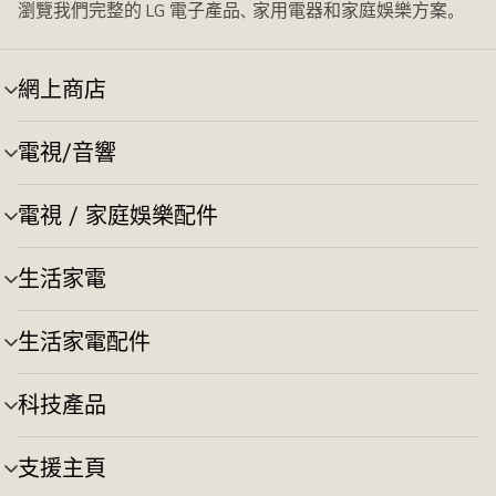
瀏覽我們完整的 LG 電子產品、家用電器和家庭娛樂方案。
網上商店
選
單
切
電視/音響
選
換
單
切
電視 / 家庭娛樂配件
選
換
單
切
生活家電
選
換
單
切
生活家電配件
選
換
單
切
科技產品
選
換
單
切
支援主頁
選
換