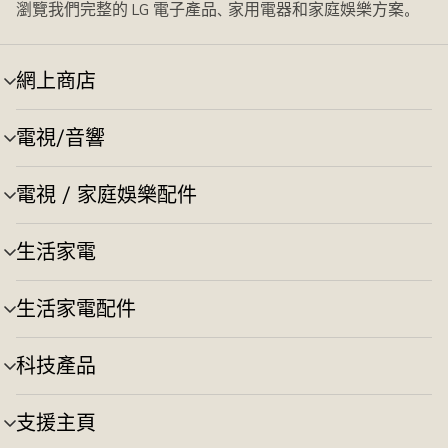
瀏覽我們完整的 LG 電子產品、家用電器和家庭娛樂方案。
網上商店
選
單
切
電視/音響
選
換
單
切
電視 / 家庭娛樂配件
選
換
單
切
生活家電
選
換
單
切
生活家電配件
選
換
單
切
科技產品
選
換
單
切
支援主頁
選
換