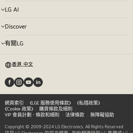
單
切
LG AI
選
換
單
切
Discover
選
換
單
切
有關LG
選
換
單
切
換
香港, 中文
網頁索引
《LGE 服務使用條款》
《私隱政策》
《Cookie 政策》
購買條款及細則
VIP 會員計劃 - 條款和細則
法律條款
無障礙協助
Copyright © 2009-2024 LG Electronics. All Rights Reserved