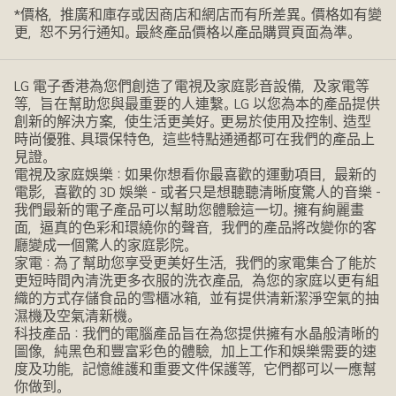
*價格，推廣和庫存或因商店和網店而有所差異。價格如有變
更，恕不另行通知。最終產品價格以產品購買頁面為準。
LG 電子香港為您們創造了電視及家庭影音設備，及家電等
等，旨在幫助您與最重要的人連繫。LG 以您為本的產品提供
創新的解決方案，使生活更美好。更易於使用及控制、造型
時尚優雅、具環保特色，這些特點通通都可在我們的產品上
見證。
電視及家庭娛樂：如果你想看你最喜歡的運動項目，最新的
電影，喜歡的 3D 娛樂 - 或者只是想聽聽清晰度驚人的音樂 -
我們最新的電子產品可以幫助您體驗這一切。擁有絢麗畫
面，逼真的色彩和環繞你的聲音，我們的產品將改變你的客
廳變成一個驚人的家庭影院。
家電：為了幫助您享受更美好生活，我們的家電集合了能於
更短時間內清洗更多衣服的洗衣產品，為您的家庭以更有組
織的方式存儲食品的雪櫃冰箱，並有提供清新潔淨空氣的抽
濕機及空氣清新機。
科技產品：我們的電腦產品旨在為您提供擁有水晶般清晰的
圖像，純黑色和豐富彩色的體驗，加上工作和娛樂需要的速
度及功能，記憶維護和重要文件保護等，它們都可以一應幫
你做到。