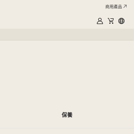
商用產品
MyLG
購
Englis
物
車
保養