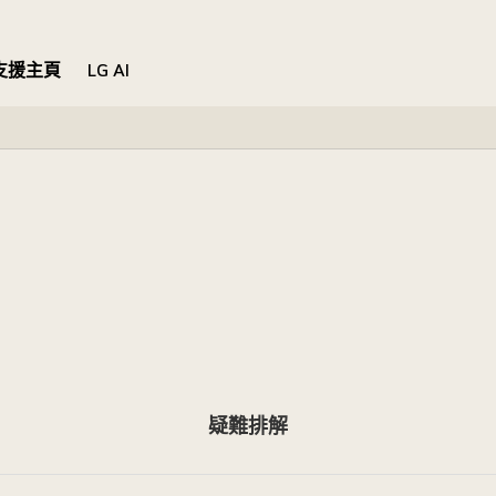
支援主頁
LG AI
疑難排解