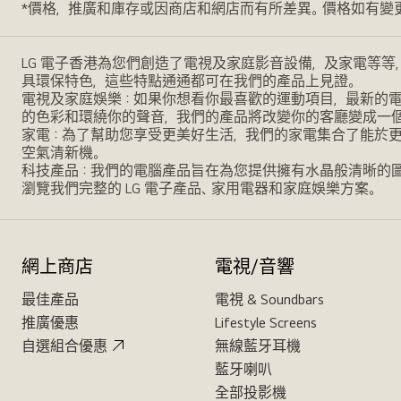
*價格，推廣和庫存或因商店和網店而有所差異。價格如有變
LG 電子香港為您們創造了電視及家庭影音設備，及家電等等
具環保特色，這些特點通通都可在我們的產品上見證。
電視及家庭娛樂：如果你想看你最喜歡的運動項目，最新的電影，
的色彩和環繞你的聲音，我們的產品將改變你的客廳變成一
家電：為了幫助您享受更美好生活，我們的家電集合了能於
空氣清新機。
科技產品：我們的電腦產品旨在為您提供擁有水晶般清晰的
瀏覽我們完整的 LG 電子產品、家用電器和家庭娛樂方案。
網上商店
電視/音響
最佳產品
電視 & Soundbars
推廣優惠
Lifestyle Screens
自選組合優惠
無線藍牙耳機
藍牙喇叭
全部投影機