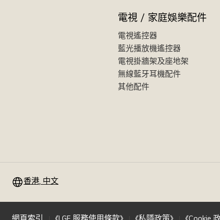
電視 / 家庭娛樂配件
電視遙控器
藍光播放機遙控器
電視掛牆架及座地架
無線藍牙耳機配件
其他配件
香港, 中文
網頁索引
《LGE 服務使用條款》
《私隱政策》
《Cookie 