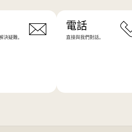
電話
解決疑難。
直接與我們對話。
了
解
更
多