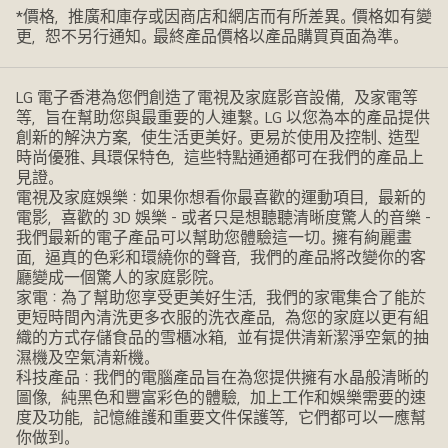
*價格，推廣和庫存或因商店和網店而有所差異。價格如有變
更，恕不另行通知。最終產品價格以產品購買頁面為準。
LG 電子香港為您們創造了電視及家庭影音設備，及家電等
等，旨在幫助您與最重要的人連繫。LG 以您為本的產品提供
創新的解決方案，使生活更美好。更易於使用及控制、造型
時尚優雅、具環保特色，這些特點通通都可在我們的產品上
見證。
電視及家庭娛樂：如果你想看你最喜歡的運動項目，最新的
電影，喜歡的 3D 娛樂 - 或者只是想聽聽清晰度驚人的音樂 -
我們最新的電子產品可以幫助您體驗這一切。擁有絢麗畫
面，逼真的色彩和環繞你的聲音，我們的產品將改變你的客
廳變成一個驚人的家庭影院。
家電：為了幫助您享受更美好生活，我們的家電集合了能於
更短時間內清洗更多衣服的洗衣產品，為您的家庭以更有組
織的方式存儲食品的雪櫃冰箱，並有提供清新潔淨空氣的抽
濕機及空氣清新機。
科技產品：我們的電腦產品旨在為您提供擁有水晶般清晰的
圖像，純黑色和豐富彩色的體驗，加上工作和娛樂需要的速
度及功能，記憶維護和重要文件保護等，它們都可以一應幫
你做到。