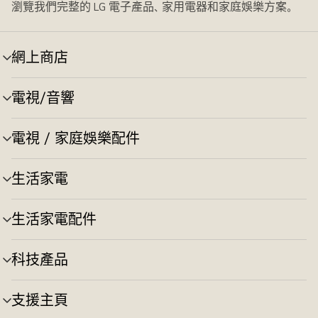
瀏覽我們完整的 LG 電子產品、家用電器和家庭娛樂方案。
網上商店
選
單
切
電視/音響
選
換
單
切
電視 / 家庭娛樂配件
選
換
單
切
生活家電
選
換
單
切
生活家電配件
選
換
單
切
科技產品
選
換
單
切
支援主頁
選
換