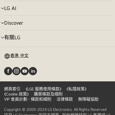
單
切
LG AI
選
換
單
切
Discover
選
換
單
切
有關LG
選
換
單
切
換
香港, 中文
網頁索引
《LGE 服務使用條款》
《私隱政策》
《Cookie 政策》
購買條款及細則
VIP 會員計劃 - 條款和細則
法律條款
無障礙協助
Copyright © 2009-2024 LG Electronics. All Rights Reserved