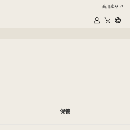
商用產品
MyLG
購
Englis
物
車
保養