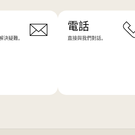
電話
解決疑難。
直接與我們對話。
了
解
更
多