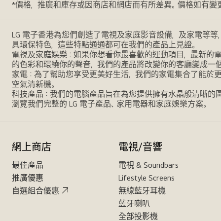
*價格，推廣和庫存或因商店和網店而有所差異。價格如有變
LG 電子香港為您們創造了電視及家庭影音設備，及家電等等
具環保特色，這些特點通通都可在我們的產品上見證。
電視及家庭娛樂：如果你想看你最喜歡的運動項目，最新的電影，
的色彩和環繞你的聲音，我們的產品將改變你的客廳變成一
家電：為了幫助您享受更美好生活，我們的家電集合了能於
空氣清新機。
科技產品：我們的電腦產品旨在為您提供擁有水晶般清晰的
瀏覽我們完整的 LG 電子產品、家用電器和家庭娛樂方案。
網上商店
電視/音響
最佳產品
電視 & Soundbars
推廣優惠
Lifestyle Screens
自選組合優惠
無線藍牙耳機
藍牙喇叭
全部投影機