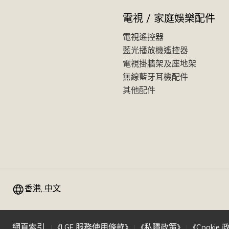
電視 / 家庭娛樂配件
電視遙控器
藍光播放機遙控器
電視掛牆架及座地架
無線藍牙耳機配件
其他配件
香港, 中文
網頁索引
《LGE 服務使用條款》
《私隱政策》
《Cookie 