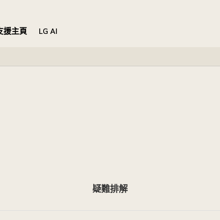
支援主頁
LG AI
疑難排解