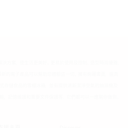
的解決方案，使生活更美好。更易於使用及控制、造型時尚優雅、
我們最新的電子產品可以幫助您體驗這一切。擁有絢麗畫面，逼真
式存儲食品的雪櫃冰箱，並有提供清新潔淨空氣的抽濕機及
能，記憶維護和重要文件保護等，它們都可以一應幫你做到。
支援主頁
Discover