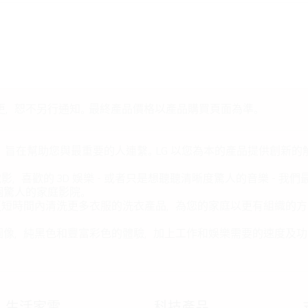
更，恕不另行通知。最終產品價格以產品購買頁面為準。
，旨在幫助您與最重要的人連繫。LG 以您為本的產品提供創新
喜歡的 3D 娛樂 - 或者只是想聽聽清晰度驚人的音樂 - 
個驚人的家庭影院。
更短時間內清洗更多衣服的洗衣產品，為您的家庭以更有組織的方
圖像，純黑色和豐富彩色的體驗，加上工作和娛樂需要的速度及功
生活家電
科技產品