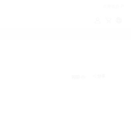
商用產品
MyLG
購
Englis
物
車
分享
列印