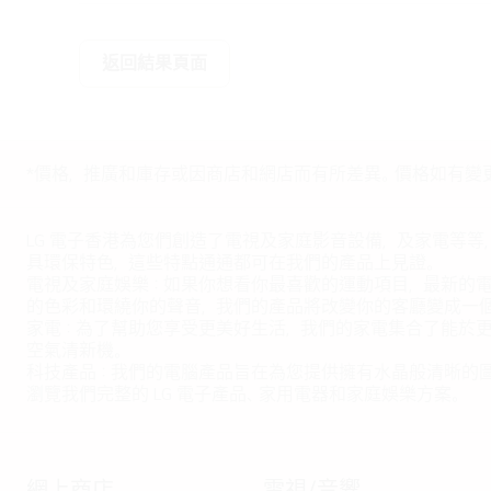
返回結果頁面
*價格，推廣和庫存或因商店和網店而有所差異。價格如有變
LG 電子香港為您們創造了電視及家庭影音設備，及家電等等
具環保特色，這些特點通通都可在我們的產品上見證。
電視及家庭娛樂：如果你想看你最喜歡的運動項目，最新的電影，
的色彩和環繞你的聲音，我們的產品將改變你的客廳變成一
家電：為了幫助您享受更美好生活，我們的家電集合了能於
空氣清新機。
科技產品：我們的電腦產品旨在為您提供擁有水晶般清晰的
瀏覽我們完整的 LG 電子產品、家用電器和家庭娛樂方案。
網上商店
電視/音響