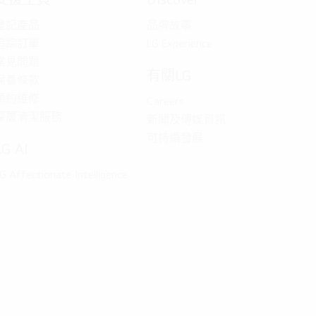
登記產品
品牌故事
追踪訂單
LG Experience
常見問題
有關LG
保養條款
預約維修
Careers
深層清潔服務
新聞及傳媒資訊
可持續發展
LG AI
G Affectionate Intelligence