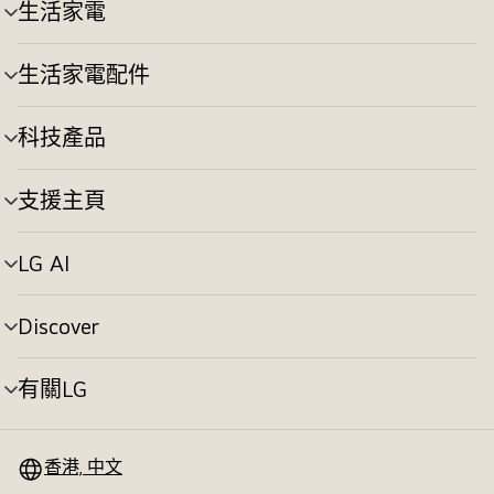
切
生活家電
選
換
單
切
生活家電配件
選
換
單
切
科技產品
選
換
單
切
支援主頁
選
換
單
切
LG AI
選
換
單
切
Discover
選
換
單
切
有關LG
選
換
單
切
換
香港, 中文