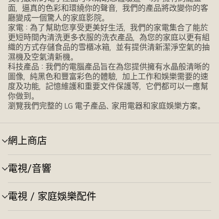
面，逼真的色彩和環繞你的聲音，我們的產品將改變你的客
廳變成一個驚人的家庭影院。
家電：為了幫助您享受更美好生活，我們的家電集合了能於
更短時間內清洗更多衣服的洗衣產品，為您的家庭以更有組
織的方式存儲食品的雪櫃冰箱，並有提供清新潔淨空氣的抽
濕機及空氣清新機。
科技產品：我們的電腦產品旨在為您提供擁有水晶般清晰的
圖像，純黑色和豐富彩色的體驗，加上工作和娛樂需要的速
度及功能，記憶維護和重要文件保護等，它們都可以一應幫
你做到。
瀏覽我們完整的 LG 電子產品、家用電器和家庭娛樂方案。
網上商店
選
單
切
電視/音響
選
換
單
切
電視 / 家庭娛樂配件
選
換
單