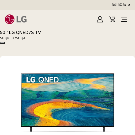
商用產品
登
購
入
物
50'' LG QNED7S TV
車
50QNED7SCQA
Copy model name