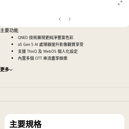
ope
galle
pop
上
下
一
一
主要功能
張
張
QNED 技術展現更純淨豐富色彩
投
投
α5 Gen 5 AI 處理器提升影像觀賞享受
影
影
支援 ThinQ 及 WebOS 個人化設定
片
片
內置多個 OTT 串流盡享娛樂
更多
主要規格