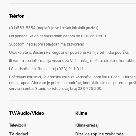
Telefon
(01)553-5554 (naplaćuje se trošak lokalnih poziva)
Od ponedeljka do petka radnim danom od 8:00 do 18:00
Subotom, nedjeljom i blagdanima zatvoreno
Ukoliko ste iz Bosne i Hercegovine i potrebna Vam je tehnička podrška
ili Vam treba informacija vezano za Vaš uređaj, možete direktno kontaktira
LG korisničku službu na broj (033) 911 811
Poštovani korisnici, Telefonska linija za korisničku podršku u Bosni i He
nedostupna. Ako vam je potrebna podrška, kontaktirajte nas putem e-pošte 
servisni centar Stanic koristeći ovaj broj 033 776 500.
TV/Audio/Video
Klime
Televizori
Klima-uređaji
TV dodaci
Dizalica topline zrak-voda