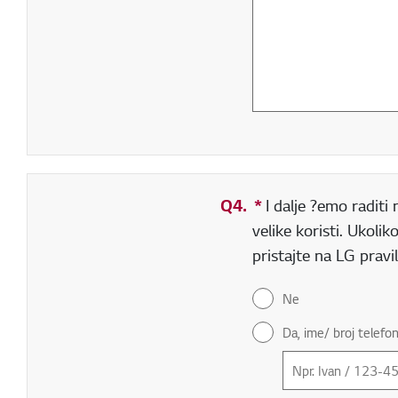
Q4.
*
Obavezno polje
I dalje ?emo raditi
velike koristi. Ukol
pristajte na LG pravi
Ne
Da, ime/ broj telefo