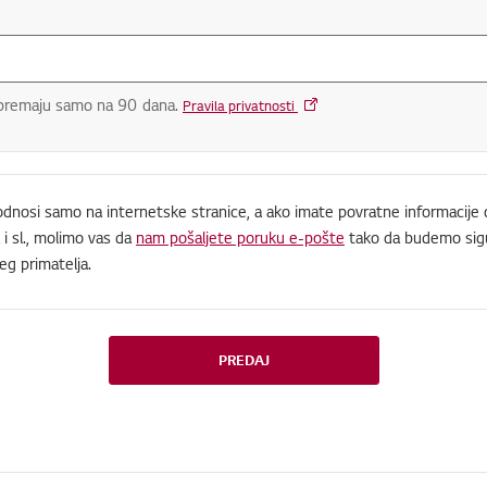
premaju samo na 90 dana.
Pravila privatnosti
 odnosi samo na internetske stranice, a ako imate povratne informacij
i sl., molimo vas da
nam pošaljete poruku e-pošte
tako da budemo sigu
eg primatelja.
PREDAJ