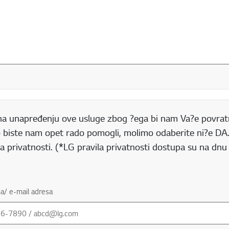
 na unapređenju ove usluge zbog ?ega bi nam Va?e povratn
iko biste nam opet rado pomogli, molimo odaberite ni?e D
la privatnosti. (*LG pravila privatnosti dostupa su na dnu
na/ e-mail adresa