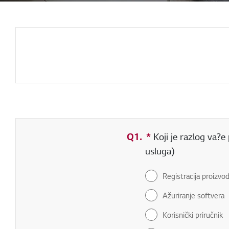
Q1.
*
Obavezno polje
Koji je razlog va?e
usluga)
Registracija proizvo
Ažuriranje softvera
Korisnički priručnik