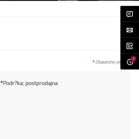
0
*
Obavezno pitanje
 (*Podr?ka: postprodajna