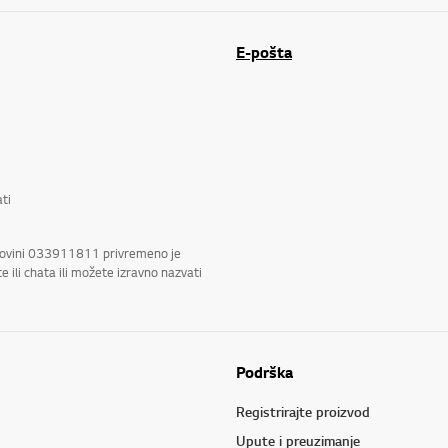
E-pošta
ti
rcegovini 033911811 privremeno je
ili chata ili možete izravno nazvati
Podrška
Registrirajte proizvod
Upute i preuzimanje