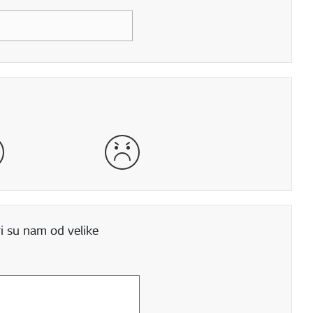
še
Vrlo loše
i su nam od velike