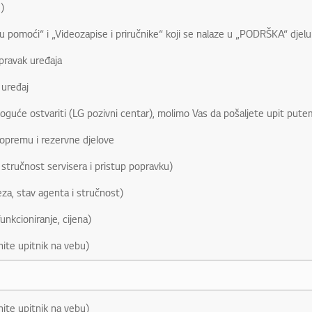
)
ku pomoći“ i „Videozapise i priručnike“ koji se nalaze u „PODRŠKA“ djel
pravak uređaja
 uređaj
moguće ostvariti (LG pozivni centar), molimo Vas da pošaljete upit pute
 opremu i rezervne djelove
 stručnost servisera i pristup popravku)
eza, stav agenta i stručnost)
funkcioniranje, cijena)
ite upitnik na vebu)
ite upitnik na vebu)