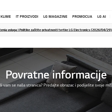
KLIME
IT PROIZVODI
LG MAGAZINE
PROMOCIJA
LG AI
tenja usluga i Politike zaštite privatnosti tvrtke LG Electronics (2026/04/29)
Povratne informacije
li vam se naša stranica? Predajte obrazac i podijelite svoje miš