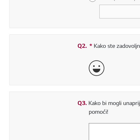
Q2.
*
Obavezno polje
Kako ste zadovoljni
Vrlo dobro
Q3.
Kako bi mogli unaprij
pomoći!