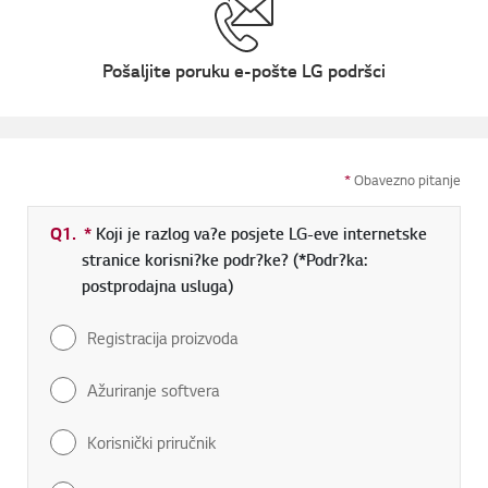
Pošaljite poruku e-pošte LG podršci
*
Obavezno pitanje
Q1.
*
Obavezno polje
Koji je razlog va?e posjete LG-eve internetske
stranice korisni?ke podr?ke? (*Podr?ka:
postprodajna usluga)
Registracija proizvoda
Ažuriranje softvera
Korisnički priručnik