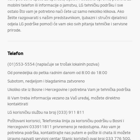
mobilni telefon ili informacije o jamstvu, LG tehničku podršku i sve
ostalo što vam je potrebno naći ćete uz samo nekoliko klikova. Ako
želite razgovarati s našim predstavnikom, ljubazni i stručni djelatnici
odjela LG podrške pomoći će vam oko svih pitanja tehničke i servisne
prirode.
Telefon
(01)553-5554 (naplaćuje se trošak lokalnih poziva)
Od ponedeljka do petka radnim danom od 8:00 do 18:00
Subotom, nedjeljom i blagdanima zatvoreno
Ukoliko ste iz Bosne i Hercegovine i potrebna Vam je tehnička podrška
ili Vam treba informacija vezano za Vaš uređaj, možete direktno
kontaktirati
LG korisničku službu na broj (033) 911 811
Poštovani korisnici, Telefonska linija za korisničku podršku u Bosni i
Hercegovini 033911811 privremeno je nedostupna. Ako vam je
potrebna podrška, kontaktirajte nas putem e-pošte ili chata ili možete
izravno nazvati servisni centar Stanic koristeći ovaj broj 033 776 500.