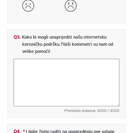
Loše
Vrlo loše
Q3.
Kako bi mogli unaprijediti našu internetsku
korisničku podršku.?Vaši komenatri su nam od
velike pomoći!
Preostalo znakova:
4000
/ 4000
Q4.
*
Obavezno polje
I dalje ?emo raditi na unapređenju ove usluge