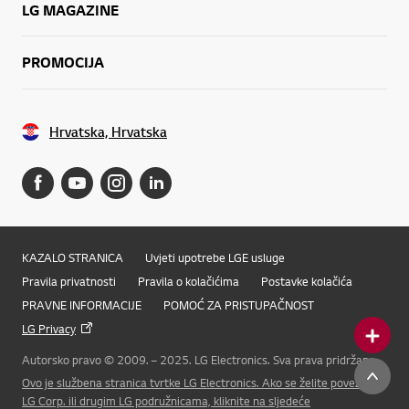
LG MAGAZINE
PROMOCIJA
Hrvatska, Hrvatska
KAZALO STRANICA
Uvjeti upotrebe LGE usluge
Pravila privatnosti
Pravila o kolačićima
Postavke kolačića
PRAVNE INFORMACIJE
POMOĆ ZA PRISTUPAČNOST
LG Privacy
Autorsko pravo © 2009. – 2025. LG Electronics. Sva prava pridržana
Online Chat
Ovo je službena stranica tvrtke LG Electronics. Ako se želite povezati s
LG Corp. ili drugim LG podružnicama, kliknite na sljedeće