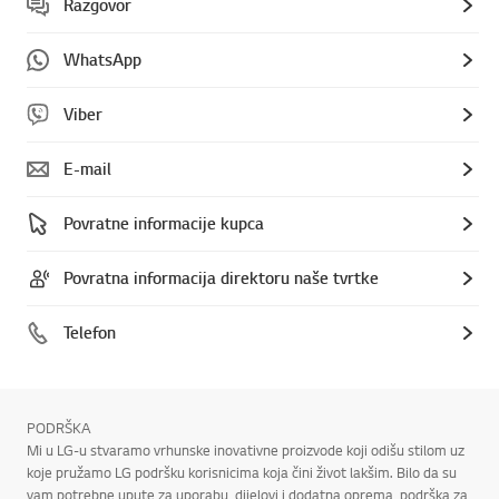
Razgovor
WhatsApp
Viber
E-mail
Povratne informacije kupca
Povratna informacija direktoru naše tvrtke
Telefon
PODRŠKA
Mi u LG-u stvaramo vrhunske inovativne proizvode koji odišu stilom uz
koje pružamo LG podršku korisnicima koja čini život lakšim. Bilo da su
vam potrebne upute za uporabu, dijelovi i dodatna oprema, podrška za