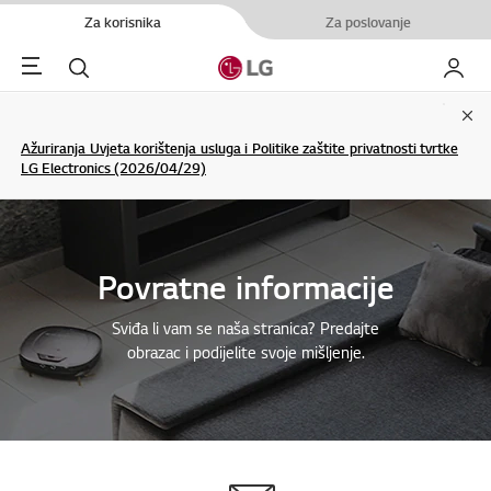
Za korisnika
Za poslovanje
Menu
Pretraživanje
My LG
Clo
Ažuriranja Uvjeta korištenja usluga i Politike zaštite privatnosti tvrtke
LG Electronics (2026/04/29)
Povratne informacije
Sviđa li vam se naša stranica? Predajte
obrazac i podijelite svoje mišljenje.