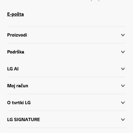
E-pošta
Proizvodi
Podrška
LG AI
Moj račun
O tvrtki LG
LG SIGNATURE