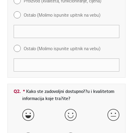
Proizvod (kvaliteta, funkcioniranje, cijena)
Ostalo (Molimo ispunite upitnik na vebu)
Ostalo (Molimo ispunite upitnik na vebu)
Q2.
*
Obavezno polje
Kako ste zadovoljni dostupno??u i kvalitetom
informacija koje tra?ite?
Vrlo dobro
Dobro
Normal