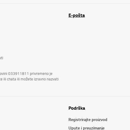
E-pošta
ti
rcegovini 033911811 privremeno je
ili chata ili možete izravno nazvati
Podrška
Registrirajte proizvod
Upute i preuzimanje