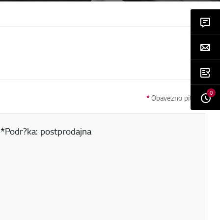
0
*
Obavezno pitanje
 (*Podr?ka: postprodajna