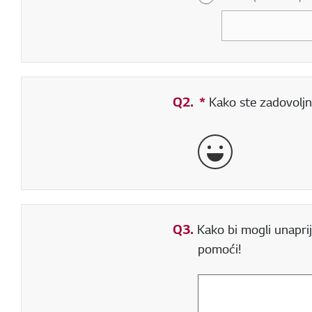
Q2.
*
Obavezno polje
Kako ste zadovoljni
Vrlo dobro
Q3.
Kako bi mogli unaprij
pomoći!