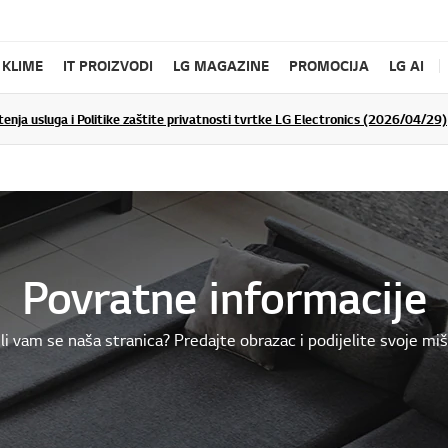
KLIME
IT PROIZVODI
LG MAGAZINE
PROMOCIJA
LG AI
tenja usluga i Politike zaštite privatnosti tvrtke LG Electronics (2026/04/29)
Povratne informacije
li vam se naša stranica? Predajte obrazac i podijelite svoje miš