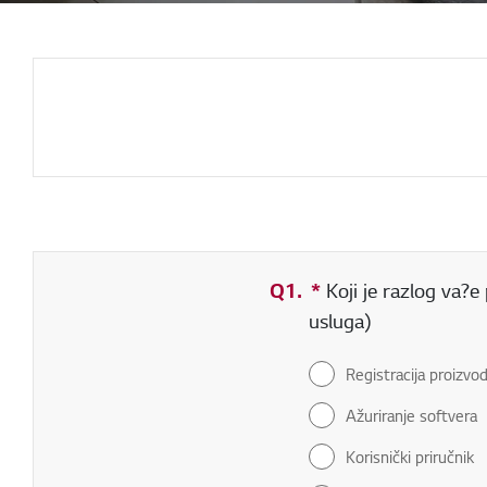
Q1.
*
Obavezno polje
Koji je razlog va?e
usluga)
Registracija proizvo
Ažuriranje softvera
Korisnički priručnik