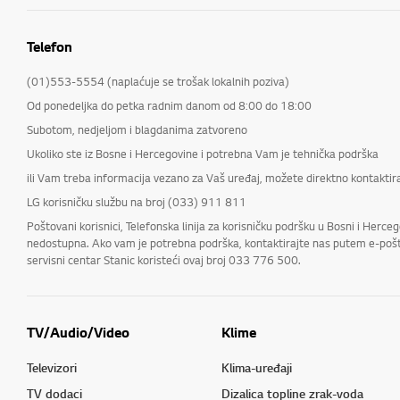
Telefon
(01)553-5554 (naplaćuje se trošak lokalnih poziva)
Od ponedeljka do petka radnim danom od 8:00 do 18:00
Subotom, nedjeljom i blagdanima zatvoreno
Ukoliko ste iz Bosne i Hercegovine i potrebna Vam je tehnička podrška
ili Vam treba informacija vezano za Vaš uređaj, možete direktno kontaktira
LG korisničku službu na broj (033) 911 811
Poštovani korisnici, Telefonska linija za korisničku podršku u Bosni i He
nedostupna. Ako vam je potrebna podrška, kontaktirajte nas putem e-pošte 
servisni centar Stanic koristeći ovaj broj 033 776 500.
TV/Audio/Video
Klime
Televizori
Klima-uređaji
TV dodaci
Dizalica topline zrak-voda