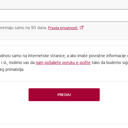
premaju samo na 90 dana.
Pravila privatnosti
 odnosi samo na internetske stranice, a ako imate povratne informacij
i sl., molimo vas da
nam pošaljete poruku e-pošte
tako da budemo sigu
eg primatelja.
PREDAJ