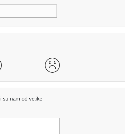
še
Vrlo loše
i su nam od velike