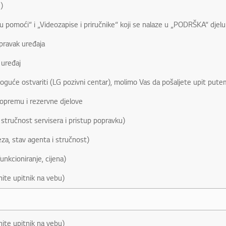
)
ku pomoći“ i „Videozapise i priručnike“ koji se nalaze u „PODRŠKA“ djel
pravak uređaja
 uređaj
moguće ostvariti (LG pozivni centar), molimo Vas da pošaljete upit pute
 opremu i rezervne djelove
 stručnost servisera i pristup popravku)
eza, stav agenta i stručnost)
funkcioniranje, cijena)
ite upitnik na vebu)
ite upitnik na vebu)