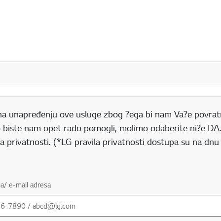
 na unapređenju ove usluge zbog ?ega bi nam Va?e povratn
iko biste nam opet rado pomogli, molimo odaberite ni?e D
la privatnosti. (*LG pravila privatnosti dostupa su na dnu
na/ e-mail adresa