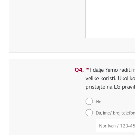
Q4.
*
Obavezno polje
I dalje ?emo raditi
velike koristi. Ukol
pristajte na LG pravi
Ne
Da, ime/ broj telefo