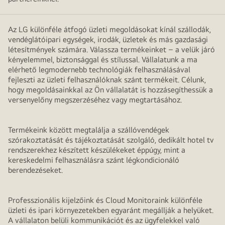
Az LG különféle átfogó üzleti megoldásokat kínál szállodák,
vendéglátóipari egységek, irodák, üzletek és más gazdasági
létesítmények számára. Válassza termékeinket – a velük járó
kényelemmel, biztonsággal és stílussal. Vállalatunk a ma
elérhető legmodernebb technológiák felhasználásával
fejleszti az üzleti felhasználóknak szánt termékeit. Célunk,
hogy megoldásainkkal az Ön vállalatát is hozzásegíthessük a
versenyelőny megszerzéséhez vagy megtartásához.
Termékeink között megtalálja a szállóvendégek
szórakoztatását és tájékoztatását szolgáló, dedikált hotel tv
rendszerekhez készített készülékeket éppúgy, mint a
kereskedelmi felhasználásra szánt légkondicionáló
berendezéseket.
Professzionális kijelzőink és Cloud Monitoraink különféle
üzleti és ipari környezetekben egyaránt megállják a helyüket.
A vállalaton belüli kommunikációt és az ügyfelekkel való