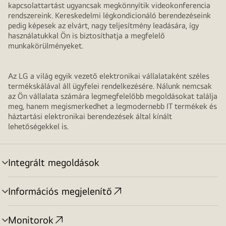
kapcsolattartást ugyancsak megkönnyítik videokonferencia
rendszereink. Kereskedelmi légkondicionáló berendezéseink
pedig képesek az elvárt, nagy teljesítmény leadására, így
használatukkal Ön is biztosíthatja a megfelelő
munkakörülményeket.
Az LG a világ egyik vezető elektronikai vállalataként széles
termékskálával áll ügyfelei rendelkezésére. Nálunk nemcsak
az Ön vállalata számára legmegfelelőbb megoldásokat találja
meg, hanem megismerkedhet a legmodernebb IT termékek és
háztartási elektronikai berendezések által kínált
lehetőségekkel is.
Integrált megoldások
menu
toggle
Információs megjelenítő
menu
toggle
Monitorok
menu