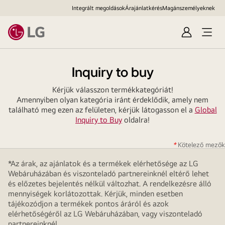
Integrált megoldások
Árajánlatkérés
Magánszemélyeknek
Bejelentke
Menü
megn
Inquiry to buy
Kérjük válasszon termékkategóriát!
Amennyiben olyan kategória iránt érdeklődik, amely nem
található meg ezen az felületen, kérjük látogasson el a
Global
Inquiry to Buy
oldalra!
*
Kötelező mezők
*Az árak, az ajánlatok és a termékek elérhetősége az LG
Webáruházában és viszonteladó partnereinknél eltérő lehet
és előzetes bejelentés nélkül változhat. A rendelkezésre álló
mennyiségek korlátozottak. Kérjük, minden esetben
tájékozódjon a termékek pontos áráról és azok
elérhetőségéről az LG Webáruházában, vagy viszonteladó
partnereinknél.