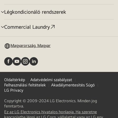
toggle
Légkondicionáló rendszerek
menu
toggle
Commercial Laundry
menu
toggle
Magyarország, Magyar
Oldaltérkép
Adatvédelmi szabályzat
Felhasználási feltételek
Akadálymentesítés Súgó
LG Privacy
Copyright © 2009-2024 LG Electronics. Minden jog
fenntartva.
Ez az LG Electronics hivatalos honlapja. Ha szeretne
kapcsolatba lépni az LG Corp. vállalattal vagy az LG egy