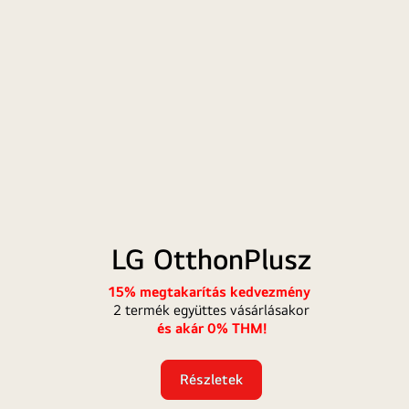
LG
M
OtthonPlusz
+
LG OtthonPlusz
s
+
15% megtakarítás kedvezmény
2 termék együttes vásárlásakor
ö
és akár 0% THM!
k
Részletek