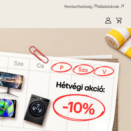
Fenntarthatóság
Vállalatoknak
Saját
Kosár
LG