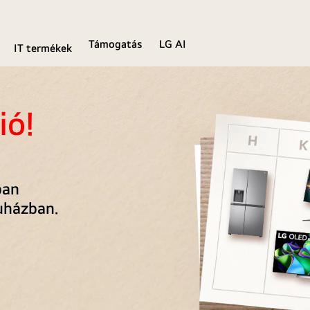
Támogatás
LG AI
IT termékek
ió!
ban
uházban
.