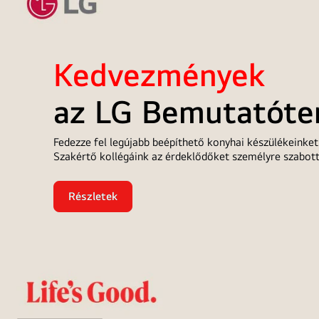
Kedvezmények
az LG Bemutatóte
Fedezze fel legújabb beépíthető konyhai készülékeink
Szakértő kollégáink az érdeklődőket személyre szabott 
Részletek
<b
style="color:red">Kedvezmények</b>
<br>az
LG
Bemutatóteremben!