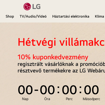
Shop
TV/Audio/Videó
Háztartási elektronika
Klíma
LG
Hétvégi villámakc
10% kuponkedvezmény
regisztrált vásárlóknak a promóció
résztvevő termékekre az
LG Webár
00
00
00
00
Nap
Óra
Perc
Másodperc