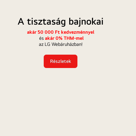
A
Hűtés
isztaság
felső
A tisztaság bajnokai
ajnokai
akár 50 000 Ft kedvezménnyel
és
akár 0% THM-mel
az LG Webáruházban!
Részletek