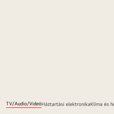
TV/Audio/Videó
Háztartási elektronika
Klíma és h