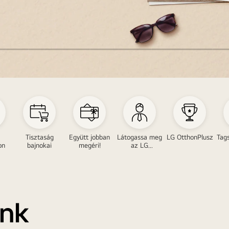
Tisztaság
Együtt jobban
Látogassa meg
LG OtthonPlusz
Tags
on
bajnokai
megéri!
az LG
Bemutatótermét
!
ink