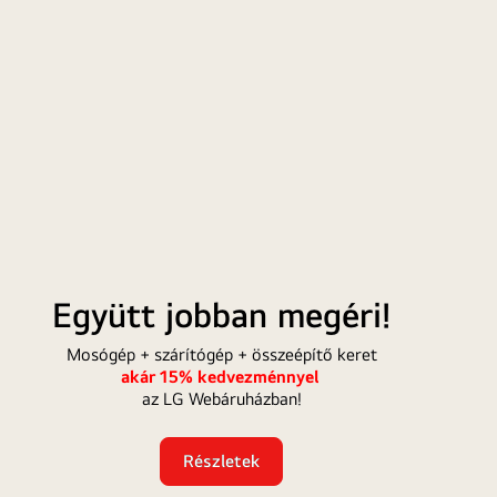
osógép
LG
Ultra
Együtt jobban megéri!
zárítógép
monit
akár
Mosógép + szárítógép + összeépítő keret
akár 15% kedvezménnyel
sszeépítő
50
az LG Webáruházban!
eret
000
Ft
kedve
Részletek
és