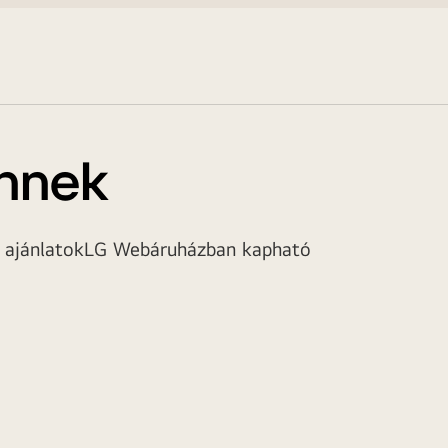
Önnek
 ajánlatok
LG Webáruházban kapható