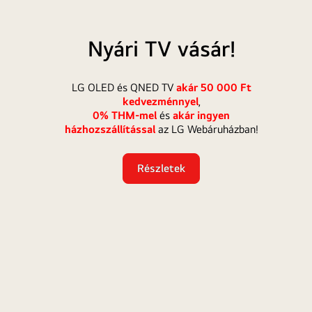
Webáruházban</b>.
</p>
LG
OLED
t
Nyári TV vásár!
AI,
b
QNED
LG OLED és QNED TV
akár 50 000 Ft
AI
kedvezménnyel
,
TV
0% THM-mel
és
akár ingyen
vásár
házhozszállítással
az LG Webáruházban!
Részletek