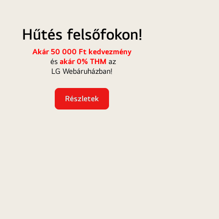
fokon!
Hűtés felsőfokon!
Akár 50 000 Ft kedvezmény
és
akár 0% THM
az
LG Webáruházban!
Részletek