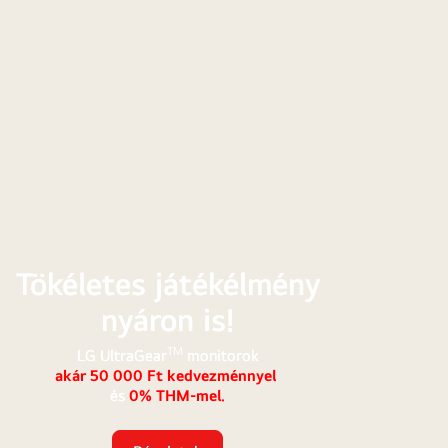
Gear
Tökéletes játékélmény
orok
nyáron is!
TM
LG UltraGear
monitorok
akár 50 000 Ft kedvezménnyel
és
0% THM-mel.
zménnyel