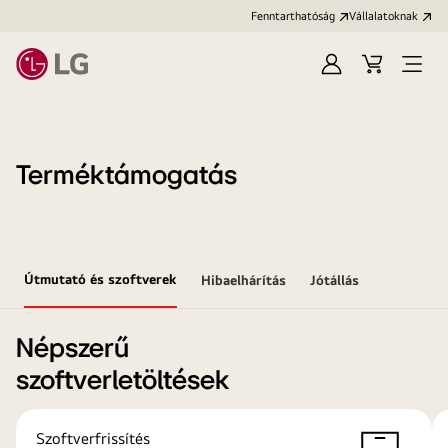
Fenntarthatóság
Vállalatoknak
Bejelentkezés
Kosár
Menü
megn
Terméktámogatás
Útmutató és szoftverek
Hibaelhárítás
Jótállás
Népszerű
szoftverletöltések
Szoftverfrissítés