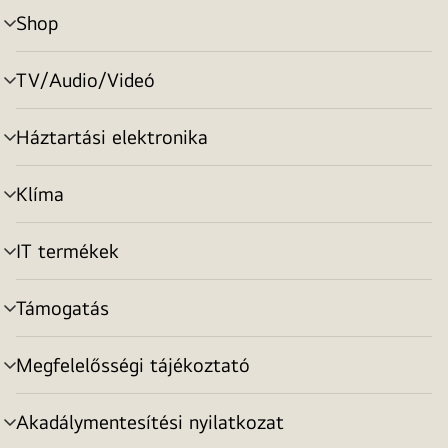
Shop
menu
toggle
TV/Audio/Videó
menu
toggle
Háztartási elektronika
menu
toggle
Klíma
menu
toggle
IT termékek
menu
toggle
Támogatás
menu
toggle
Megfelelősségi tájékoztató
menu
toggle
Akadálymentesítési nyilatkozat
menu