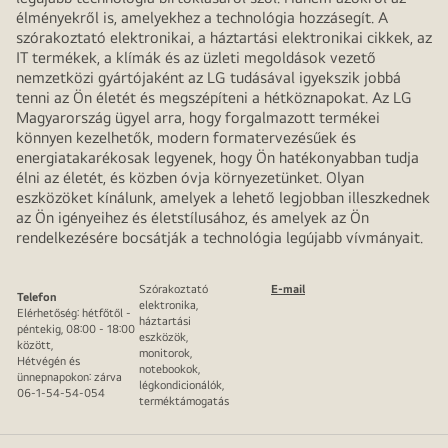
élményekről is, amelyekhez a technológia hozzásegít. A
szórakoztató elektronikai, a háztartási elektronikai cikkek, az
IT termékek, a klímák és az üzleti megoldások vezető
nemzetközi gyártójaként az LG tudásával igyekszik jobbá
tenni az Ön életét és megszépíteni a hétköznapokat. Az LG
Magyarország ügyel arra, hogy forgalmazott termékei
könnyen kezelhetők, modern formatervezésűek és
energiatakarékosak legyenek, hogy Ön hatékonyabban tudja
élni az életét, és közben óvja környezetünket. Olyan
eszközöket kínálunk, amelyek a lehető legjobban illeszkednek
az Ön igényeihez és életstílusához, és amelyek az Ön
rendelkezésére bocsátják a technológia legújabb vívmányait.
Szórakoztató
E-mail
Telefon
elektronika,
Elérhetőség: hétfőtől -
háztartási
péntekig, 08:00 - 18:00
eszközök,
között,
monitorok,
Hétvégén és
notebookok,
ünnepnapokon: zárva
légkondicionálók,
06-1-54-54-054
terméktámogatás