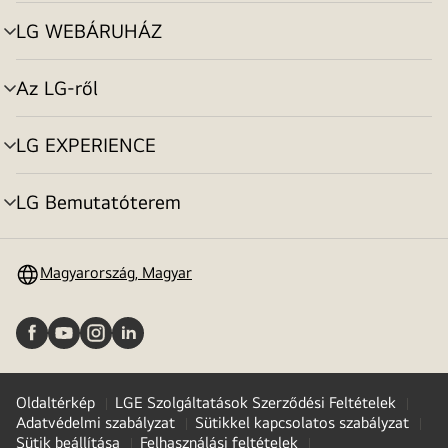
toggle
LG WEBÁRUHÁZ
menu
toggle
Az LG-ről
menu
toggle
LG EXPERIENCE
menu
toggle
LG Bemutatóterem
menu
toggle
Magyarország, Magyar
Oldaltérkép
LGE Szolgáltatások Szerződési Feltételek
Adatvédelmi szabályzat
Sütikkel kapcsolatos szabályzat
Sütik beállítása
Felhasználási feltételek