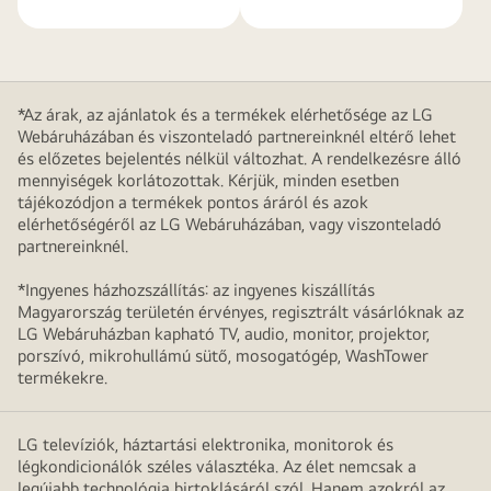
*Az árak, az ajánlatok és a termékek elérhetősége az LG
Webáruházában és viszonteladó partnereinknél eltérő lehet
és előzetes bejelentés nélkül változhat. A rendelkezésre álló
mennyiségek korlátozottak. Kérjük, minden esetben
tájékozódjon a termékek pontos áráról és azok
elérhetőségéről az LG Webáruházában, vagy viszonteladó
partnereinknél.
*Ingyenes házhozszállítás: az ingyenes kiszállítás
Magyarország területén érvényes, regisztrált vásárlóknak az
LG Webáruházban kapható TV, audio, monitor, projektor,
porszívó, mikrohullámú sütő, mosogatógép, WashTower
termékekre.
LG televíziók, háztartási elektronika, monitorok és
légkondicionálók széles választéka. Az élet nemcsak a
legújabb technológia birtoklásáról szól. Hanem azokról az