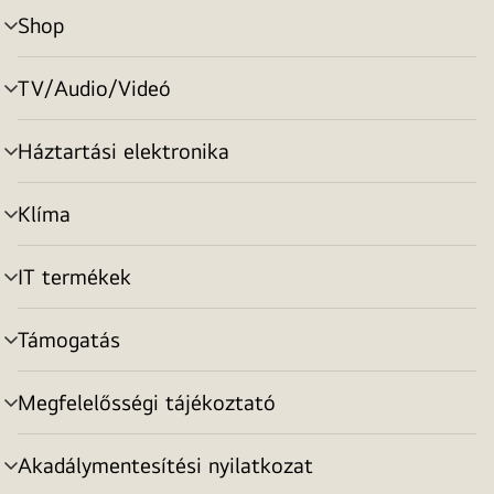
Shop
menu
toggle
TV/Audio/Videó
menu
toggle
Háztartási elektronika
menu
toggle
Klíma
menu
toggle
IT termékek
menu
toggle
Támogatás
menu
toggle
Megfelelősségi tájékoztató
menu
toggle
Akadálymentesítési nyilatkozat
menu