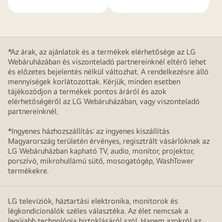
*Az árak, az ajánlatok és a termékek elérhetősége az LG
Webáruházában és viszonteladó partnereinknél eltérő lehet
és előzetes bejelentés nélkül változhat. A rendelkezésre álló
mennyiségek korlátozottak. Kérjük, minden esetben
tájékozódjon a termékek pontos áráról és azok
elérhetőségéről az LG Webáruházában, vagy viszonteladó
partnereinknél.
*Ingyenes házhozszállítás: az ingyenes kiszállítás
Magyarország területén érvényes, regisztrált vásárlóknak az
LG Webáruházban kapható TV, audio, monitor, projektor,
porszívó, mikrohullámú sütő, mosogatógép, WashTower
termékekre.
LG televíziók, háztartási elektronika, monitorok és
légkondicionálók széles választéka. Az élet nemcsak a
legújabb technológia birtoklásáról szól. Hanem azokról az