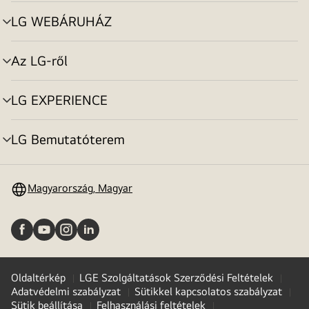
toggle
LG WEBÁRUHÁZ
menu
toggle
Az LG-ről
menu
toggle
LG EXPERIENCE
menu
toggle
LG Bemutatóterem
menu
toggle
Magyarország, Magyar
Oldaltérkép
LGE Szolgáltatások Szerződési Feltételek
Adatvédelmi szabályzat
Sütikkel kapcsolatos szabályzat
Sütik beállítása
Felhasználási feltételek