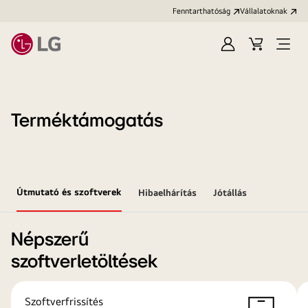
Fenntarthatóság
Vállalatoknak
Bejelentkezés
Kosár
Menü
megn
Terméktámogatás
Útmutató és szoftverek
Hibaelhárítás
Jótállás
Népszerű
szoftverletöltések
Szoftverfrissítés