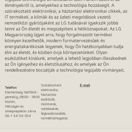
élményekről is, amelyekhez a technológia hozzásegít. A
szórakoztató elektronikai, a háztartási elektronikai cikkek, az
IT termékek, a klímák és az üzleti megoldások vezető
nemzetközi gyártójaként az LG tudásával igyekszik jobbá
tenni az Ön életét és megszépíteni a hétköznapokat. Az LG
Magyarország ügyel arra, hogy forgalmazott termékei
könnyen kezelhetők, modern formatervezésűek és
energiatakarékosak legyenek, hogy Ön hatékonyabban tudja
élni az életét, és közben óvja környezetünket. Olyan
eszközöket kínálunk, amelyek a lehető legjobban illeszkednek
az Ön igényeihez és életstílusához, és amelyek az Ön
rendelkezésére bocsátják a technológia legújabb vívmányait.
Szórakoztató
E-mail
Telefon
elektronika,
Elérhetőség: hétfőtől -
háztartási
péntekig, 08:00 - 18:00
eszközök,
között,
monitorok,
Hétvégén és
notebookok,
ünnepnapokon: zárva
légkondicionálók,
06-1-54-54-054
terméktámogatás