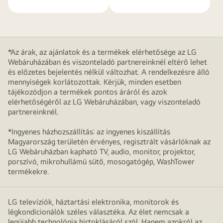
*Az árak, az ajánlatok és a termékek elérhetősége az LG
Webáruházában és viszonteladó partnereinknél eltérő lehet
és előzetes bejelentés nélkül változhat. A rendelkezésre álló
mennyiségek korlátozottak. Kérjük, minden esetben
tájékozódjon a termékek pontos áráról és azok
elérhetőségéről az LG Webáruházában, vagy viszonteladó
partnereinknél.
*Ingyenes házhozszállítás: az ingyenes kiszállítás
Magyarország területén érvényes, regisztrált vásárlóknak az
LG Webáruházban kapható TV, audio, monitor, projektor,
porszívó, mikrohullámú sütő, mosogatógép, WashTower
termékekre.
LG televíziók, háztartási elektronika, monitorok és
légkondicionálók széles választéka. Az élet nemcsak a
legújabb technológia birtoklásáról szól. Hanem azokról az