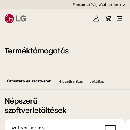
Fenntarthatóság
Vállalatoknak
Bejelentkezés
Kosár
Menü
megn
Terméktámogatás
Útmutató és szoftverek
Hibaelhárítás
Jótállás
Népszerű
szoftverletöltések
Szoftverfrissítés