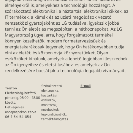
élményekről is, amelyekhez a technológia hozzásegít. A
szórakoztató elektronikai, a háztartási elektronikai cikkek, az
IT termékek, a klímák és az üzleti megoldások vezető
nemzetközi gyártójaként az LG tudásával igyekszik jobbá
tenni az Ön életét és megszépíteni a hétköznapokat. Az LG
Magyarország ügyel arra, hogy forgalmazott termékei
könnyen kezelhetők, modern formatervezésűek és
energiatakarékosak legyenek, hogy Ön hatékonyabban tudja
élni az életét, és közben óvja környezetünket. Olyan
eszközöket kínálunk, amelyek a lehető legjobban illeszkednek
az Ön igényeihez és életstílusához, és amelyek az Ön
rendelkezésére bocsátják a technológia legújabb vívmányait.
Szórakoztató
E-mail
Telefon
elektronika,
Elérhetőség: hétfőtől -
háztartási
péntekig, 08:00 - 18:00
eszközök,
között,
monitorok,
Hétvégén és
notebookok,
ünnepnapokon: zárva
légkondicionálók,
06-1-54-54-054
terméktámogatás