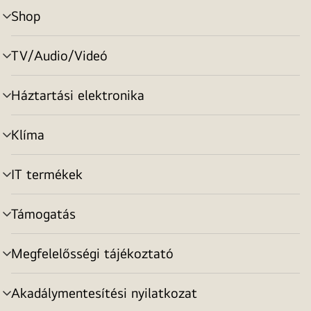
Shop
menu
toggle
TV/Audio/Videó
menu
toggle
Háztartási elektronika
menu
toggle
Klíma
menu
toggle
IT termékek
menu
toggle
Támogatás
menu
toggle
Megfelelősségi tájékoztató
menu
toggle
Akadálymentesítési nyilatkozat
menu