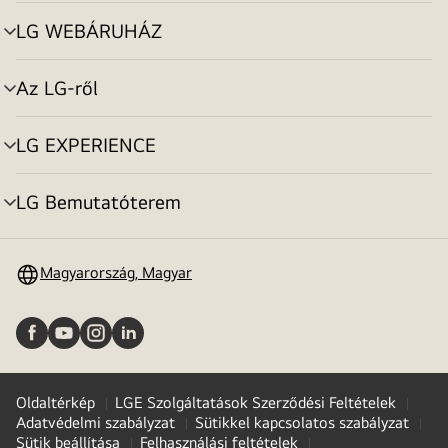
toggle
LG WEBÁRUHÁZ
menu
toggle
Az LG-ről
menu
toggle
LG EXPERIENCE
menu
toggle
LG Bemutatóterem
menu
toggle
Magyarország, Magyar
Oldaltérkép
LGE Szolgáltatások Szerződési Feltételek
Adatvédelmi szabályzat
Sütikkel kapcsolatos szabályzat
Sütik beállítása
Felhasználási feltételek