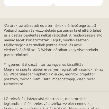
*Az árak, az ajánlatok és a termékek elérhetősége az LG
Webáruházában és viszonteladó partnereinknél eltérő lehet
és előzetes bejelentés nélkül változhat. A rendelkezésre álló
mennyiségek korlátozottak. Kérjük, minden esetben
tájékozódjon a termékek pontos áráról és azok
elérhetőségéről az LG Webáruházában, vagy viszonteladó
partnereinknél.
*Ingyenes házhozszállítás: az ingyenes kiszállítás
Magyarország területén érvényes, regisztrált vásárlóknak az
LG Webáruházban kapható TV, audio, monitor, projektor,
porszívó, mikrohullámú sütő, mosogatógép, WashTower
termékekre.
LG televíziók, háztartási elektronika, monitorok és
légkondicionálók széles választéka. Az élet nemcsak a
legújabb technológia birtoklásáról szól. Hanem azokról az