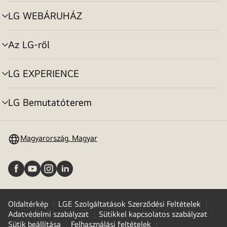
toggle
LG WEBÁRUHÁZ
menu
toggle
Az LG-ről
menu
toggle
LG EXPERIENCE
menu
toggle
LG Bemutatóterem
menu
toggle
Magyarország, Magyar
Oldaltérkép
LGE Szolgáltatások Szerződési Feltételek
Adatvédelmi szabályzat
Sütikkel kapcsolatos szabályzat
Sütik beállítása
Felhasználási feltételek