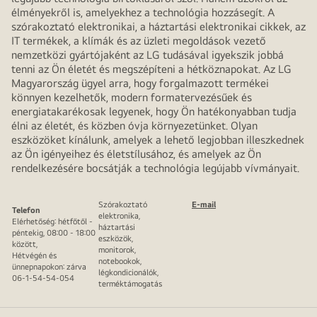
élményekről is, amelyekhez a technológia hozzásegít. A
szórakoztató elektronikai, a háztartási elektronikai cikkek, az
IT termékek, a klímák és az üzleti megoldások vezető
nemzetközi gyártójaként az LG tudásával igyekszik jobbá
tenni az Ön életét és megszépíteni a hétköznapokat. Az LG
Magyarország ügyel arra, hogy forgalmazott termékei
könnyen kezelhetők, modern formatervezésűek és
energiatakarékosak legyenek, hogy Ön hatékonyabban tudja
élni az életét, és közben óvja környezetünket. Olyan
eszközöket kínálunk, amelyek a lehető legjobban illeszkednek
az Ön igényeihez és életstílusához, és amelyek az Ön
rendelkezésére bocsátják a technológia legújabb vívmányait.
Szórakoztató
E-mail
Telefon
elektronika,
Elérhetőség: hétfőtől -
háztartási
péntekig, 08:00 - 18:00
eszközök,
között,
monitorok,
Hétvégén és
notebookok,
ünnepnapokon: zárva
légkondicionálók,
06-1-54-54-054
terméktámogatás