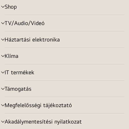
Shop
menu
toggle
TV/Audio/Videó
menu
toggle
Háztartási elektronika
menu
toggle
Klíma
menu
toggle
IT termékek
menu
toggle
Támogatás
menu
toggle
Megfelelősségi tájékoztató
menu
toggle
Akadálymentesítési nyilatkozat
menu