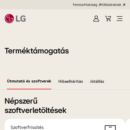
Fenntarthatóság
Vállalatoknak
Bejelentkezés
Kosár
Menü
megn
Terméktámogatás
Útmutató és szoftverek
Hibaelhárítás
Jótállás
Népszerű
szoftverletöltések
Szoftverfrissítés