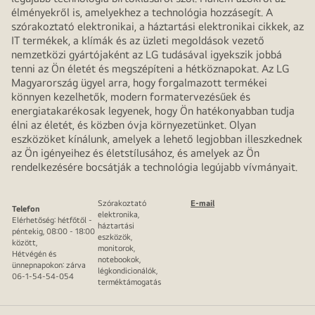
élményekről is, amelyekhez a technológia hozzásegít. A
szórakoztató elektronikai, a háztartási elektronikai cikkek, az
IT termékek, a klímák és az üzleti megoldások vezető
nemzetközi gyártójaként az LG tudásával igyekszik jobbá
tenni az Ön életét és megszépíteni a hétköznapokat. Az LG
Magyarország ügyel arra, hogy forgalmazott termékei
könnyen kezelhetők, modern formatervezésűek és
energiatakarékosak legyenek, hogy Ön hatékonyabban tudja
élni az életét, és közben óvja környezetünket. Olyan
eszközöket kínálunk, amelyek a lehető legjobban illeszkednek
az Ön igényeihez és életstílusához, és amelyek az Ön
rendelkezésére bocsátják a technológia legújabb vívmányait.
Szórakoztató
E-mail
Telefon
elektronika,
Elérhetőség: hétfőtől -
háztartási
péntekig, 08:00 - 18:00
eszközök,
között,
monitorok,
Hétvégén és
notebookok,
ünnepnapokon: zárva
légkondicionálók,
06-1-54-54-054
terméktámogatás