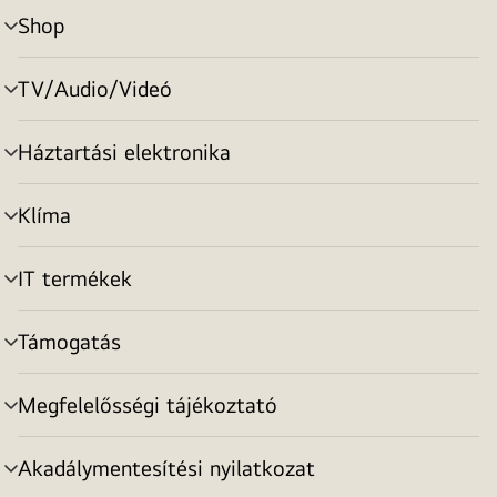
Shop
menu
toggle
TV/Audio/Videó
menu
toggle
Háztartási elektronika
menu
toggle
Klíma
menu
toggle
IT termékek
menu
toggle
Támogatás
menu
toggle
Megfelelősségi tájékoztató
menu
toggle
Akadálymentesítési nyilatkozat
menu