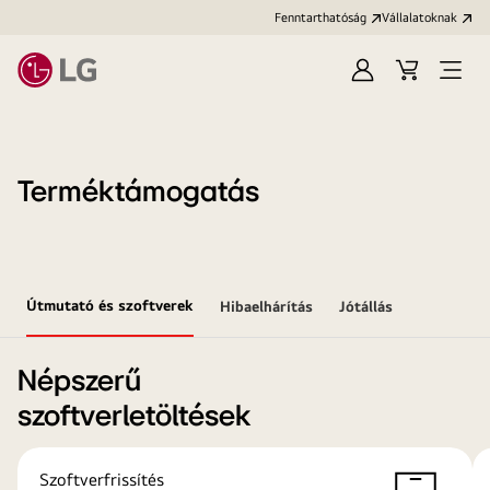
Fenntarthatóság
Vállalatoknak
Bejelentkezés
Kosár
Menü
megn
Terméktámogatás
Útmutató és szoftverek
Hibaelhárítás
Jótállás
Népszerű
szoftverletöltések
Szoftverfrissítés