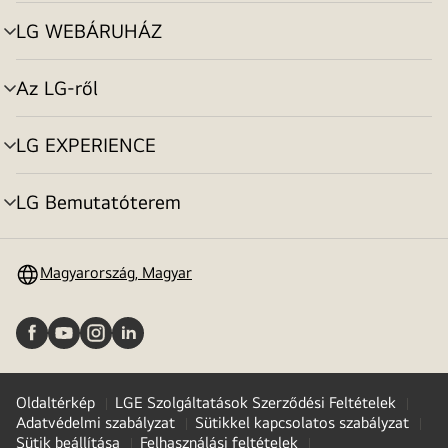
toggle
LG WEBÁRUHÁZ
menu
toggle
Az LG-ről
menu
toggle
LG EXPERIENCE
menu
toggle
LG Bemutatóterem
menu
toggle
Magyarország, Magyar
Oldaltérkép
LGE Szolgáltatások Szerződési Feltételek
Adatvédelmi szabályzat
Sütikkel kapcsolatos szabályzat
Sütik beállítása
Felhasználási feltételek