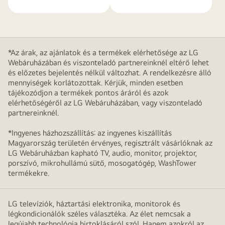
*Az árak, az ajánlatok és a termékek elérhetősége az LG
Webáruházában és viszonteladó partnereinknél eltérő lehet
és előzetes bejelentés nélkül változhat. A rendelkezésre álló
mennyiségek korlátozottak. Kérjük, minden esetben
tájékozódjon a termékek pontos áráról és azok
elérhetőségéről az LG Webáruházában, vagy viszonteladó
partnereinknél.
*Ingyenes házhozszállítás: az ingyenes kiszállítás
Magyarország területén érvényes, regisztrált vásárlóknak az
LG Webáruházban kapható TV, audio, monitor, projektor,
porszívó, mikrohullámú sütő, mosogatógép, WashTower
termékekre.
LG televíziók, háztartási elektronika, monitorok és
légkondicionálók széles választéka. Az élet nemcsak a
legújabb technológia birtoklásáról szól. Hanem azokról az