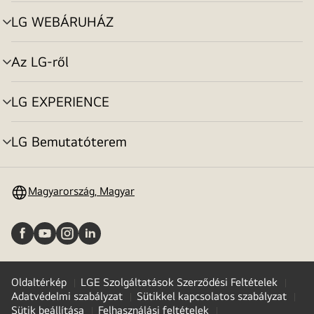
toggle
LG WEBÁRUHÁZ
menu
toggle
Az LG-ről
menu
toggle
LG EXPERIENCE
menu
toggle
LG Bemutatóterem
menu
toggle
Magyarország, Magyar
Oldaltérkép
LGE Szolgáltatások Szerződési Feltételek
Adatvédelmi szabályzat
Sütikkel kapcsolatos szabályzat
Sütik beállítása
Felhasználási feltételek