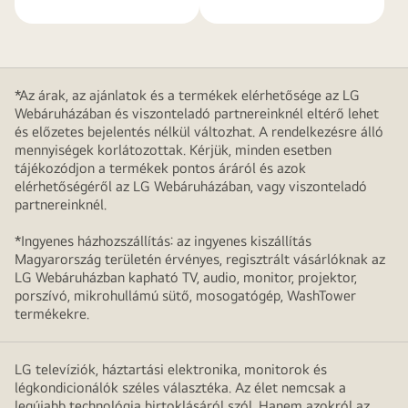
*Az árak, az ajánlatok és a termékek elérhetősége az LG
Webáruházában és viszonteladó partnereinknél eltérő lehet
és előzetes bejelentés nélkül változhat. A rendelkezésre álló
mennyiségek korlátozottak. Kérjük, minden esetben
tájékozódjon a termékek pontos áráról és azok
elérhetőségéről az LG Webáruházában, vagy viszonteladó
partnereinknél.
*Ingyenes házhozszállítás: az ingyenes kiszállítás
Magyarország területén érvényes, regisztrált vásárlóknak az
LG Webáruházban kapható TV, audio, monitor, projektor,
porszívó, mikrohullámú sütő, mosogatógép, WashTower
termékekre.
LG televíziók, háztartási elektronika, monitorok és
légkondicionálók széles választéka. Az élet nemcsak a
legújabb technológia birtoklásáról szól. Hanem azokról az