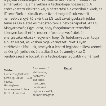
élményekről is, amelyekhez a technológia hozzásegít. A
szórakoztató elektronikai, a háztartási elektronikai cikkek, az
IT termékek, a klímák és az üzleti megoldások vezető
nemzetközi gyártójaként az LG tudásával igyekszik jobbá
tenni az Ön életét és megszépíteni a hétköznapokat. Az LG
Magyarország ügyel arra, hogy forgalmazott termékei
könnyen kezelhetők, modern formatervezésűek és
energiatakarékosak legyenek, hogy Ön hatékonyabban tudja
élni az életét, és közben óvja környezetünket. Olyan
eszközöket kínálunk, amelyek a lehető legjobban illeszkednek
az Ön igényeihez és életstílusához, és amelyek az Ön
rendelkezésére bocsátják a technológia legújabb vívmányait.
Szórakoztató
E-mail
Telefon
elektronika,
Elérhetőség: hétfőtől -
háztartási
péntekig, 08:00 - 18:00
eszközök,
között,
monitorok,
Hétvégén és
notebookok,
ünnepnapokon: zárva
légkondicionálók,
06-1-54-54-054
terméktámogatás