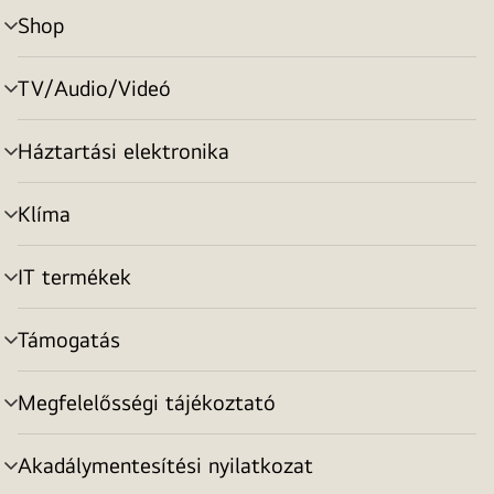
Shop
menu
toggle
TV/Audio/Videó
menu
toggle
Háztartási elektronika
menu
toggle
Klíma
menu
toggle
IT termékek
menu
toggle
Támogatás
menu
toggle
Megfelelősségi tájékoztató
menu
toggle
Akadálymentesítési nyilatkozat
menu