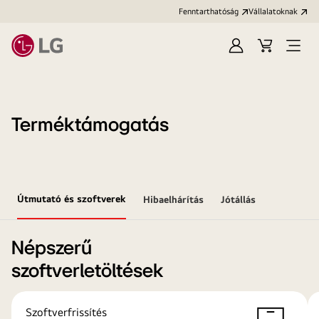
Fenntarthatóság
Vállalatoknak
Bejelentkezés
Kosár
Menü
megn
Terméktámogatás
Útmutató és szoftverek
Hibaelhárítás
Jótállás
Népszerű
szoftverletöltések
Szoftverfrissítés