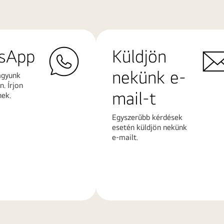
sApp
Küldjön
nekünk e-
agyunk
. Írjon
mail-t
nek.
Egyszerűbb kérdések
esetén küldjön nekünk
e-mailt.
További
k
információk