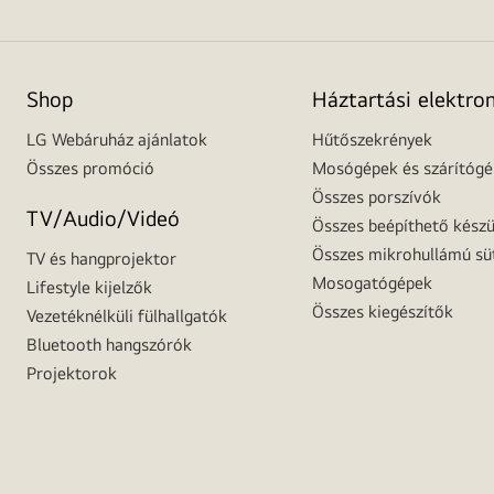
Shop
Háztartási elektro
LG Webáruház ajánlatok
Hűtőszekrények
Összes promóció
Mosógépek és szárítóg
Összes porszívók
TV/Audio/Videó
Összes beépíthető készü
Összes mikrohullámú sü
TV és hangprojektor
Mosogatógépek
Lifestyle kijelzők
Összes kiegészítők
Vezetéknélküli fülhallgatók
Bluetooth hangszórók
Projektorok