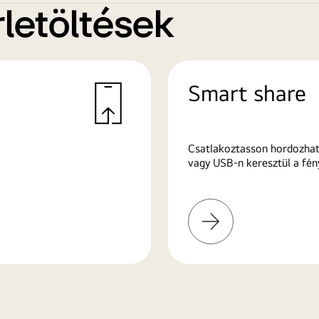
letöltések
Smart share
Csatlakoztasson hordozhat
vagy USB-n keresztül a fén
További
információk