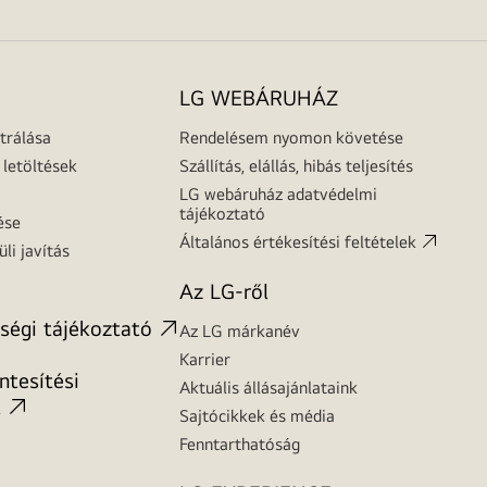
LG WEBÁRUHÁZ
trálása
Rendelésem nyomon követése
letöltések
Szállítás, elállás, hibás teljesítés
LG webáruház adatvédelmi
tájékoztató
ése
Általános értékesítési feltételek
üli javítás
Az LG-ről
ségi tájékoztató
Az LG márkanév
Karrier
tesítési
Aktuális állásajánlataink
t
Sajtócikkek és média
Fenntarthatóság