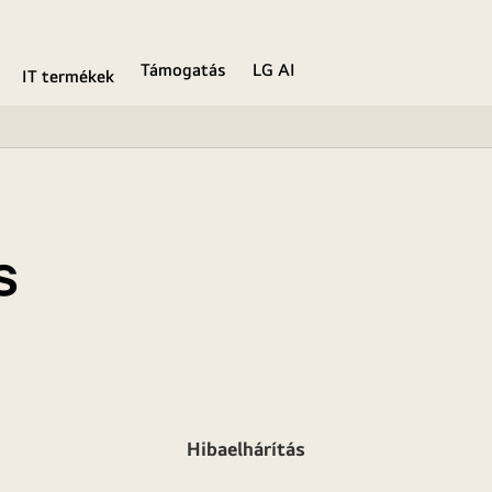
Támogatás
LG AI
IT termékek
s
Hibaelhárítás