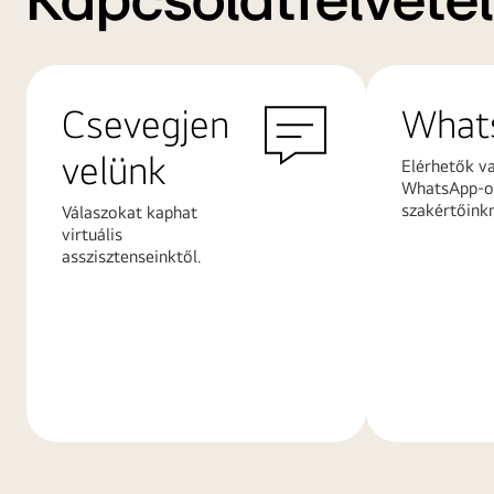
Kapcsolatfelvétel
Csevegjen
What
velünk
Elérhetők v
WhatsApp-on
szakértőink
Válaszokat kaphat
virtuális
asszisztenseinktől.
További
További
információk
információ