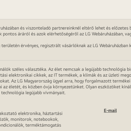
uházában és viszonteladó partnereinknél eltérő lehet és előzetes b
k pontos áráról és azok elérhetőségéről az LG Webáruházában, vag
g területén érvényes, regisztrált vásárlóknak az LG Webáruházban k
onálók széles választéka. Az élet nemcsak a legújabb technológia b
rtási elektronikai cikkek, az IT termékek, a klímák és az üzleti m
apokat. Az LG Magyarország ügyel arra, hogy forgalmazott termék
 az életét, és közben óvja környezetünket. Olyan eszközöket kínál
 technológia legújabb vívmányait.
E-mail
akoztató elektronika, háztartási
özök, monitorok, notebookok,
ondicionálók, terméktámogatás