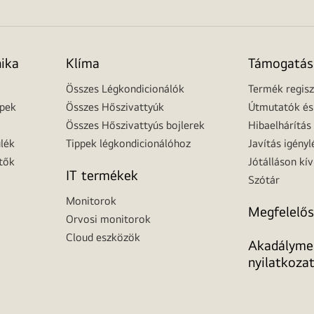
nika
Klíma
Támogatás
Összes Légkondicionálók
Termék regisz
épek
Összes Hőszivattyúk
Útmutatók és 
Összes Hőszivattyús bojlerek
Hibaelhárítás
lék
Tippek légkondicionálóhoz
Javítás igényl
tők
Jótálláson kív
IT termékek
Szótár
Monitorok
Megfelelős
Orvosi monitorok
Cloud eszközök
Akadálymen
nyilatkoza