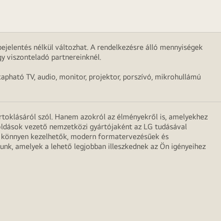
ejelentés nélkül változhat. A rendelkezésre álló mennyiségek
y viszonteladó partnereinknél.
apható TV, audio, monitor, projektor, porszívó, mikrohullámú
irtoklásáról szól. Hanem azokról az élményekről is, amelyekhez
egoldások vezető nemzetközi gyártójaként az LG tudásával
ei könnyen kezelhetők, modern formatervezésűek és
unk, amelyek a lehető legjobban illeszkednek az Ön igényeihez