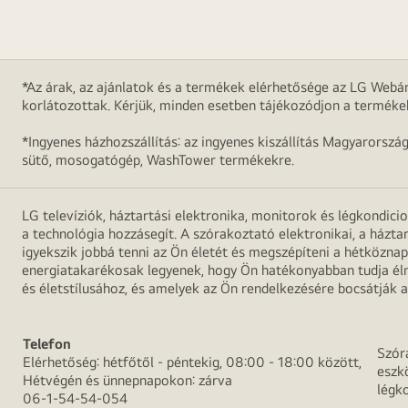
*Az árak, az ajánlatok és a termékek elérhetősége az LG Webár
korlátozottak. Kérjük, minden esetben tájékozódjon a terméke
*Ingyenes házhozszállítás: az ingyenes kiszállítás Magyarorszá
sütő, mosogatógép, WashTower termékekre.
LG televíziók, háztartási elektronika, monitorok és légkondici
a technológia hozzásegít. A szórakoztató elektronikai, a házta
igyekszik jobbá tenni az Ön életét és megszépíteni a hétközn
energiatakarékosak legyenek, hogy Ön hatékonyabban tudja élni
és életstílusához, és amelyek az Ön rendelkezésére bocsátják a
Telefon
Szór
Elérhetőség: hétfőtől - péntekig, 08:00 - 18:00 között,
eszk
Hétvégén és ünnepnapokon: zárva
légk
06-1-54-54-054