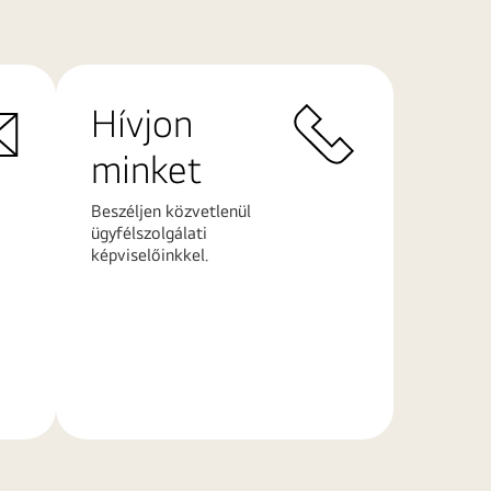
Hívjon
minket
Beszéljen közvetlenül
ügyfélszolgálati
képviselőinkkel.
További
információk