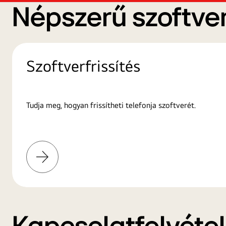
Népszerű szoftver
Szoftverfrissítés
Tudja meg, hogyan frissítheti telefonja szoftverét.
További
információk