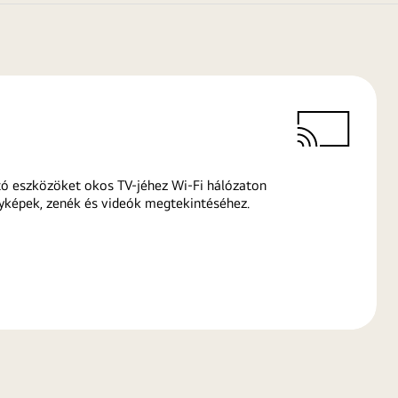
ó eszközöket okos TV-jéhez Wi-Fi hálózaton
yképek, zenék és videók megtekintéséhez.