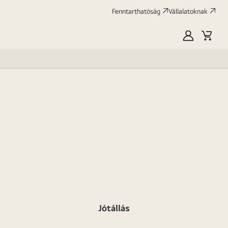
Fenntarthatóság
Vállalatoknak
Saját
Kosár
LG
Jótállás