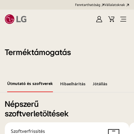
Fenntarthatóság
Vállalatoknak
Bejelentkezés
Kosár
Menü
megn
Terméktámogatás
Útmutató és szoftverek
Hibaelhárítás
Jótállás
Népszerű
szoftverletöltések
Szoftverfrissítés