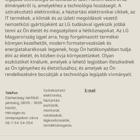
élményekről is, amelyekhez a technológia hozzásegít. A
szórakoztató elektronikai, a háztartási elektronikai cikkek, az
IT termékek, a klímák és az üzleti megoldások vezető
nemzetközi gyártójaként az LG tudásával igyekszik jobbá
tenni az Ön életét és megszépíteni a hétköznapokat. Az LG
Magyarország ügyel arra, hogy forgalmazott termékei
könnyen kezelhetők, modern formatervezésűek és
energiatakarékosak legyenek, hogy Ön hatékonyabban tudja
élni az életét, és közben óvja környezetünket. Olyan
eszközöket kínálunk, amelyek a lehető legjobban illeszkednek
az Ön igényeihez és életstílusához, és amelyek az Ön
rendelkezésére bocsátják a technológia legújabb vívmányait.
Szórakoztató
E-mail
Telefon
elektronika,
Elérhetőség: hétfőtől -
háztartási
péntekig, 08:00 - 18:00
eszközök,
között,
monitorok,
Hétvégén és
notebookok,
ünnepnapokon: zárva
légkondicionálók,
06-1-54-54-054
terméktámogatás