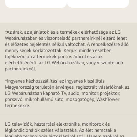
*Az árak, az ajánlatok és a termékek elérhetősége az LG
Webáruházában és viszonteladó partnereinknél eltérő lehet
és előzetes bejelentés nélkül változhat. A rendelkezésre álló
mennyiségek korlátozottak. Kérjük, minden esetben
tájékozódjon a termékek pontos áráról és azok
elérhetőségéről az LG Webáruházában, vagy viszonteladó
partnereinknél.
*Ingyenes házhozszállítás: az ingyenes kiszállítás
Magyarország területén érvényes, regisztrált vásárlóknak az
LG Webáruházban kapható TV, audio, monitor, projektor,
porszívó, mikrohullámú sütő, mosogatógép, WashTower
termékekre.
LG televíziók, háztartási elektronika, monitorok és
légkondicionálók széles választéka. Az élet nemcsak a
legújabb technológia birtoklásáról szól. Hanem azokról az