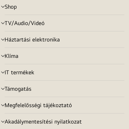
Shop
menu
toggle
TV/Audio/Videó
menu
toggle
Háztartási elektronika
menu
toggle
Klíma
menu
toggle
IT termékek
menu
toggle
Támogatás
menu
toggle
Megfelelősségi tájékoztató
menu
toggle
Akadálymentesítési nyilatkozat
menu