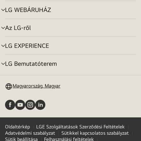
toggle
LG WEBÁRUHÁZ
menu
toggle
Az LG-ről
menu
toggle
LG EXPERIENCE
menu
toggle
LG Bemutatóterem
menu
toggle
Magyarország, Magyar
Oldaltérkép
LGE Szolgáltatások Szerződési Feltételek
Adatvédelmi szabályzat
Sütikkel kapcsolatos szabályzat
Sütik beállítása
Felhasználási feltételek