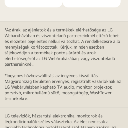
*Az árak, az ajánlatok és a termékek elérhetősége az LG
Webáruházában és viszonteladó partnereinknél eltérő lehet
és előzetes bejelentés nélkül változhat. A rendelkezésre álló
mennyiségek korlátozottak. Kérjük, minden esetben
tájékozódjon a termékek pontos áráról és azok
elérhetőségéről az LG Webáruházában, vagy viszonteladó
partnereinknél.
*Ingyenes házhozszállítás: az ingyenes kiszállítás
Magyarország területén érvényes, regisztrált vásárlóknak az
LG Webáruházban kapható TV, audio, monitor, projektor,
porszívó, mikrohullámú sütő, mosogatógép, WashTower
termékekre.
LG televíziók, háztartási elektronika, monitorok és
légkondicionálók széles választéka. Az élet nemcsak a
legújabb technológia birtoklásáról szól. Hanem azokról az