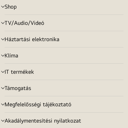
Shop
menu
toggle
TV/Audio/Videó
menu
toggle
Háztartási elektronika
menu
toggle
Klíma
menu
toggle
IT termékek
menu
toggle
Támogatás
menu
toggle
Megfelelősségi tájékoztató
menu
toggle
Akadálymentesítési nyilatkozat
menu