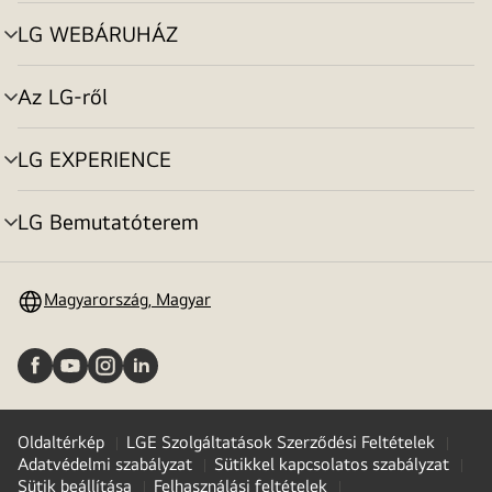
toggle
LG WEBÁRUHÁZ
menu
toggle
Az LG-ről
menu
toggle
LG EXPERIENCE
menu
toggle
LG Bemutatóterem
menu
toggle
Magyarország, Magyar
Oldaltérkép
LGE Szolgáltatások Szerződési Feltételek
Adatvédelmi szabályzat
Sütikkel kapcsolatos szabályzat
Sütik beállítása
Felhasználási feltételek