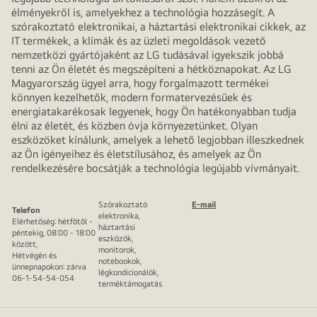
élményekről is, amelyekhez a technológia hozzásegít. A
szórakoztató elektronikai, a háztartási elektronikai cikkek, az
IT termékek, a klímák és az üzleti megoldások vezető
nemzetközi gyártójaként az LG tudásával igyekszik jobbá
tenni az Ön életét és megszépíteni a hétköznapokat. Az LG
Magyarország ügyel arra, hogy forgalmazott termékei
könnyen kezelhetők, modern formatervezésűek és
energiatakarékosak legyenek, hogy Ön hatékonyabban tudja
élni az életét, és közben óvja környezetünket. Olyan
eszközöket kínálunk, amelyek a lehető legjobban illeszkednek
az Ön igényeihez és életstílusához, és amelyek az Ön
rendelkezésére bocsátják a technológia legújabb vívmányait.
Szórakoztató
E-mail
Telefon
elektronika,
Elérhetőség: hétfőtől -
háztartási
péntekig, 08:00 - 18:00
eszközök,
között,
monitorok,
Hétvégén és
notebookok,
ünnepnapokon: zárva
légkondicionálók,
06-1-54-54-054
terméktámogatás