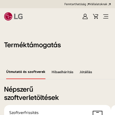
Fenntarthatóság
Vállalatoknak
Bejelentkezés
Kosár
Menü
megn
Terméktámogatás
Útmutató és szoftverek
Hibaelhárítás
Jótállás
Népszerű
szoftverletöltések
Szoftverfrissítés