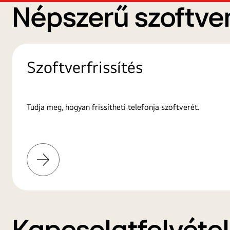
Népszerű szoftver
Szoftverfrissítés
Tudja meg, hogyan frissítheti telefonja szoftverét.
További
információk