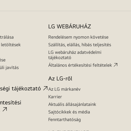
LG WEBÁRUHÁZ
trálása
Rendelésem nyomon követése
letöltések
Szállítás, elállás, hibás teljesítés
LG webáruház adatvédelmi
tájékoztató
ése
Általános értékesítési feltételek
üli javítás
Az LG-ről
ségi tájékoztató
Az LG márkanév
Karrier
tesítési
Aktuális állásajánlataink
t
Sajtócikkek és média
Fenntarthatóság