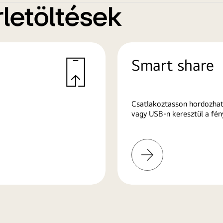
letöltések
Smart share
Csatlakoztasson hordozhat
vagy USB-n keresztül a fén
További
információk