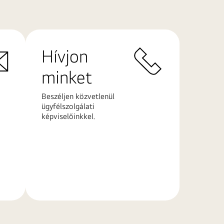
Hívjon
minket
Beszéljen közvetlenül
ügyfélszolgálati
képviselőinkkel.
További
információk