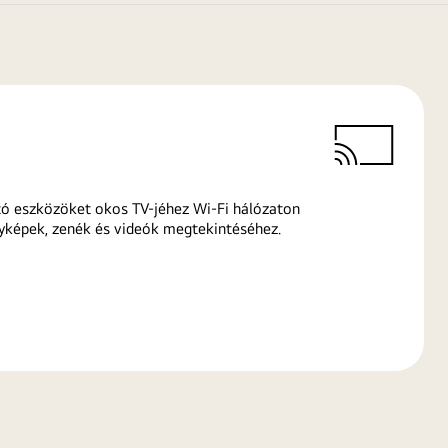
ó eszközöket okos TV-jéhez Wi-Fi hálózaton
yképek, zenék és videók megtekintéséhez.