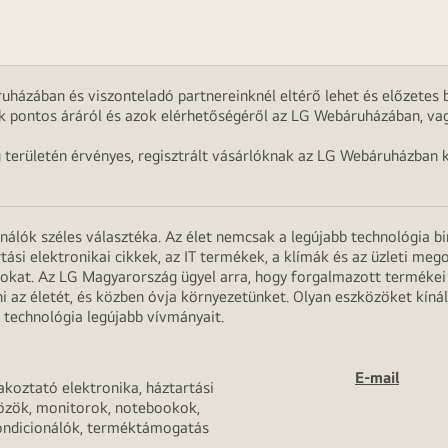
uházában és viszonteladó partnereinknél eltérő lehet és előzetes b
k pontos áráról és azok elérhetőségéről az LG Webáruházában, vag
g területén érvényes, regisztrált vásárlóknak az LG Webáruházban k
onálók széles választéka. Az élet nemcsak a legújabb technológia b
rtási elektronikai cikkek, az IT termékek, a klímák és az üzleti m
apokat. Az LG Magyarország ügyel arra, hogy forgalmazott termék
 az életét, és közben óvja környezetünket. Olyan eszközöket kínál
 technológia legújabb vívmányait.
E-mail
akoztató elektronika, háztartási
özök, monitorok, notebookok,
ondicionálók, terméktámogatás