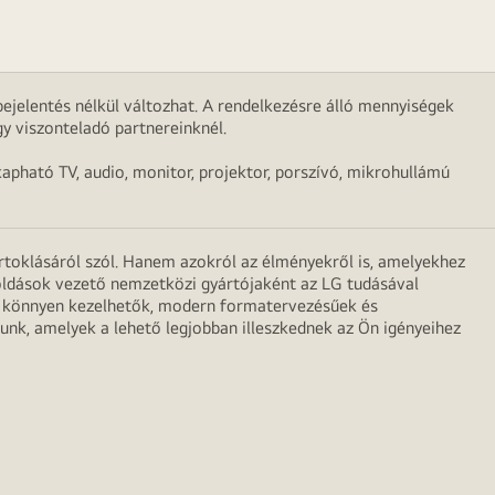
ejelentés nélkül változhat. A rendelkezésre álló mennyiségek
y viszonteladó partnereinknél.
apható TV, audio, monitor, projektor, porszívó, mikrohullámú
irtoklásáról szól. Hanem azokról az élményekről is, amelyekhez
egoldások vezető nemzetközi gyártójaként az LG tudásával
ei könnyen kezelhetők, modern formatervezésűek és
unk, amelyek a lehető legjobban illeszkednek az Ön igényeihez