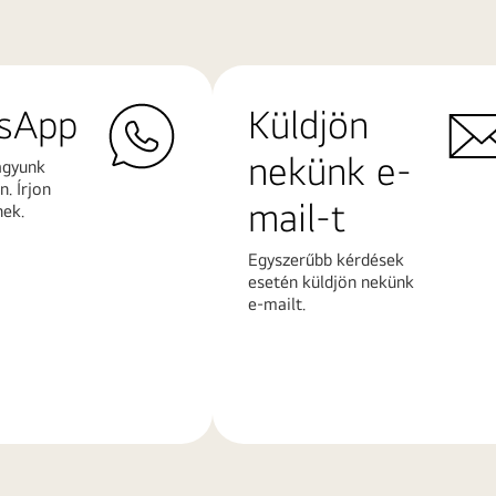
sApp
Küldjön
nekünk e-
agyunk
. Írjon
mail-t
nek.
Egyszerűbb kérdések
esetén küldjön nekünk
e-mailt.
További
k
információk