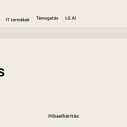
Támogatás
LG AI
IT termékek
s
Hibaelhárítás