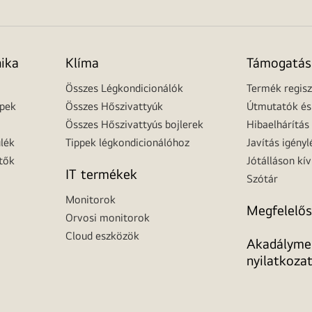
nika
Klíma
Támogatás
Összes Légkondicionálók
Termék regisz
épek
Összes Hőszivattyúk
Útmutatók és 
Összes Hőszivattyús bojlerek
Hibaelhárítás
lék
Tippek légkondicionálóhoz
Javítás igényl
tők
Jótálláson kív
IT termékek
Szótár
Monitorok
Megfelelős
Orvosi monitorok
Cloud eszközök
Akadálymen
nyilatkoza