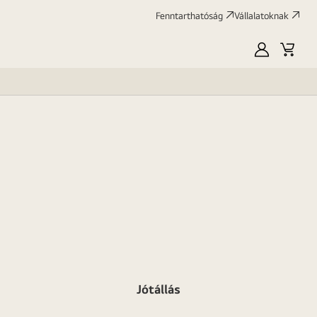
Fenntarthatóság
Vállalatoknak
Saját
Kosár
LG
Jótállás