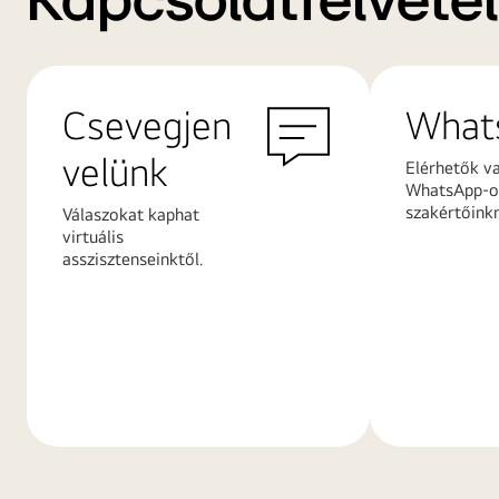
Kapcsolatfelvétel
Csevegjen
What
velünk
Elérhetők v
WhatsApp-on
szakértőink
Válaszokat kaphat
virtuális
asszisztenseinktől.
További
További
információk
információ