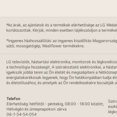
*Az árak, az ajánlatok és a termékek elérhetősége az LG Webár
korlátozottak. Kérjük, minden esetben tájékozódjon a terméke
*Ingyenes házhozszállítás: az ingyenes kiszállítás Magyarorszá
sütő, mosogatógép, WashTower termékekre.
LG televíziók, háztartási elektronika, monitorok és légkondici
a technológia hozzásegít. A szórakoztató elektronikai, a házta
igyekszik jobbá tenni az Ön életét és megszépíteni a hétközn
energiatakarékosak legyenek, hogy Ön hatékonyabban tudja élni
és életstílusához, és amelyek az Ön rendelkezésére bocsátják a
Telefon
Szór
Elérhetőség: hétfőtől - péntekig, 08:00 - 18:00 között,
eszk
Hétvégén és ünnepnapokon: zárva
légk
06-1-54-54-054