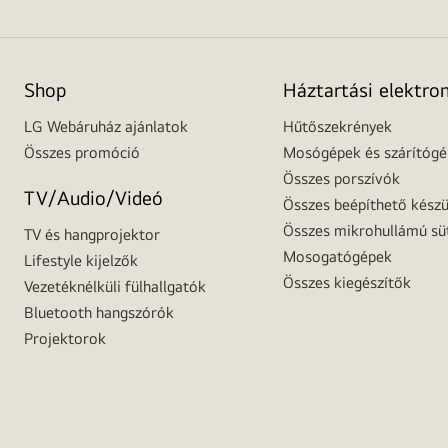
Shop
Háztartási elektro
LG Webáruház ajánlatok
Hűtőszekrények
Összes promóció
Mosógépek és szárítóg
Összes porszívók
TV/Audio/Videó
Összes beépíthető készü
Összes mikrohullámú sü
TV és hangprojektor
Mosogatógépek
Lifestyle kijelzők
Összes kiegészítők
Vezetéknélküli fülhallgatók
Bluetooth hangszórók
Projektorok