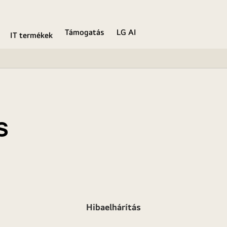
Támogatás
LG AI
IT termékek
s
Hibaelhárítás