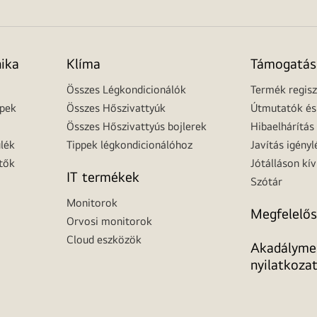
nika
Klíma
Támogatás
Összes Légkondicionálók
Termék regisz
épek
Összes Hőszivattyúk
Útmutatók és 
Összes Hőszivattyús bojlerek
Hibaelhárítás
lék
Tippek légkondicionálóhoz
Javítás igényl
tők
Jótálláson kív
IT termékek
Szótár
Monitorok
Megfelelős
Orvosi monitorok
Cloud eszközök
Akadálymen
nyilatkoza