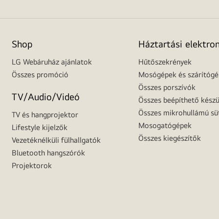
Shop
Háztartási elektro
LG Webáruház ajánlatok
Hűtőszekrények
Összes promóció
Mosógépek és szárítóg
Összes porszívók
TV/Audio/Videó
Összes beépíthető készü
Összes mikrohullámú sü
TV és hangprojektor
Mosogatógépek
Lifestyle kijelzők
Összes kiegészítők
Vezetéknélküli fülhallgatók
Bluetooth hangszórók
Projektorok