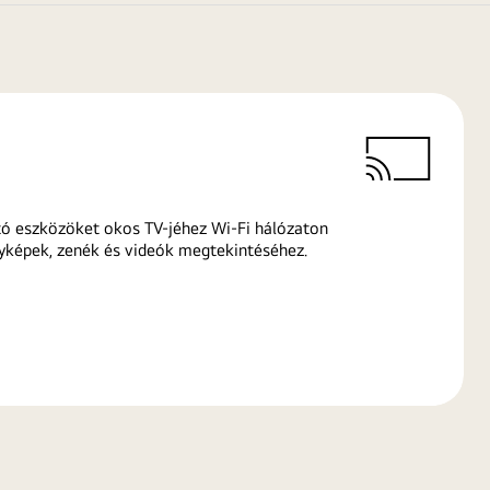
ó eszközöket okos TV-jéhez Wi-Fi hálózaton
yképek, zenék és videók megtekintéséhez.