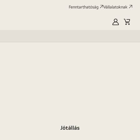
Fenntarthatóság
Vállalatoknak
Saját
Kosár
LG
Jótállás