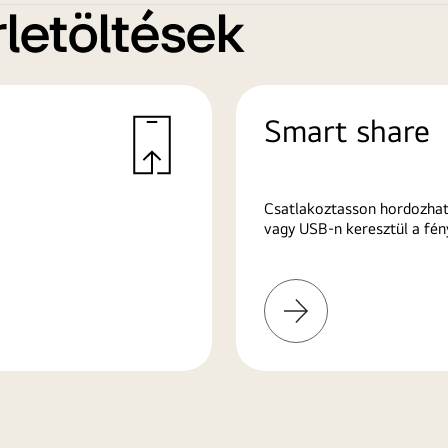
letöltések
Smart share
Csatlakoztasson hordozhat
vagy USB-n keresztül a fén
További
információk