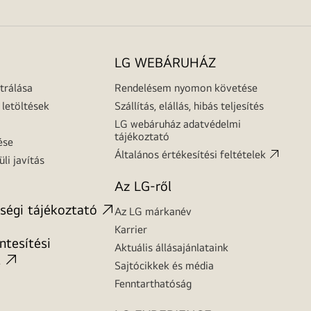
LG WEBÁRUHÁZ
trálása
Rendelésem nyomon követése
letöltések
Szállítás, elállás, hibás teljesítés
LG webáruház adatvédelmi
tájékoztató
ése
Általános értékesítési feltételek
üli javítás
Az LG-ről
ségi tájékoztató
Az LG márkanév
Karrier
tesítési
Aktuális állásajánlataink
t
Sajtócikkek és média
Fenntarthatóság