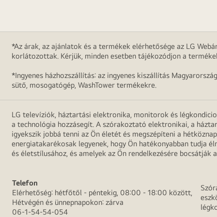
*Az árak, az ajánlatok és a termékek elérhetősége az LG Webár
korlátozottak. Kérjük, minden esetben tájékozódjon a terméke
*Ingyenes házhozszállítás: az ingyenes kiszállítás Magyarorszá
sütő, mosogatógép, WashTower termékekre.
LG televíziók, háztartási elektronika, monitorok és légkondici
a technológia hozzásegít. A szórakoztató elektronikai, a házta
igyekszik jobbá tenni az Ön életét és megszépíteni a hétközn
energiatakarékosak legyenek, hogy Ön hatékonyabban tudja élni
és életstílusához, és amelyek az Ön rendelkezésére bocsátják a
Telefon
Szór
Elérhetőség: hétfőtől - péntekig, 08:00 - 18:00 között,
eszk
Hétvégén és ünnepnapokon: zárva
légk
06-1-54-54-054