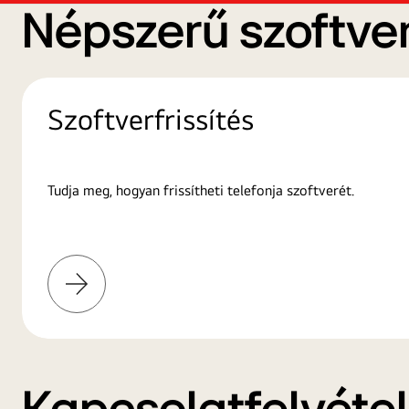
Népszerű szoftver
Szoftverfrissítés
Tudja meg, hogyan frissítheti telefonja szoftverét.
További
információk