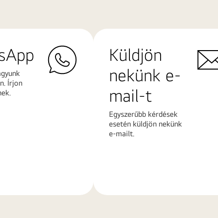
sApp
Küldjön
nekünk e-
agyunk
. Írjon
mail-t
nek.
Egyszerűbb kérdések
esetén küldjön nekünk
e-mailt.
További
k
információk