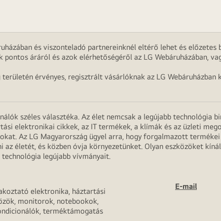
uházában és viszonteladó partnereinknél eltérő lehet és előzetes b
k pontos áráról és azok elérhetőségéről az LG Webáruházában, vag
g területén érvényes, regisztrált vásárlóknak az LG Webáruházban k
onálók széles választéka. Az élet nemcsak a legújabb technológia b
rtási elektronikai cikkek, az IT termékek, a klímák és az üzleti m
apokat. Az LG Magyarország ügyel arra, hogy forgalmazott termék
 az életét, és közben óvja környezetünket. Olyan eszközöket kínál
 technológia legújabb vívmányait.
E-mail
akoztató elektronika, háztartási
özök, monitorok, notebookok,
ondicionálók, terméktámogatás