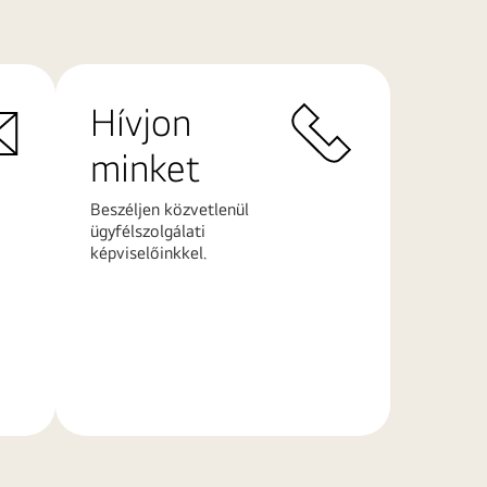
Hívjon
minket
Beszéljen közvetlenül
ügyfélszolgálati
képviselőinkkel.
További
információk