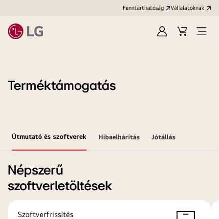
Fenntarthatóság
Vállalatoknak
Bejelentkezés
Kosár
Menü
megn
Terméktámogatás
Útmutató és szoftverek
Hibaelhárítás
Jótállás
Népszerű
szoftverletöltések
Szoftverfrissítés