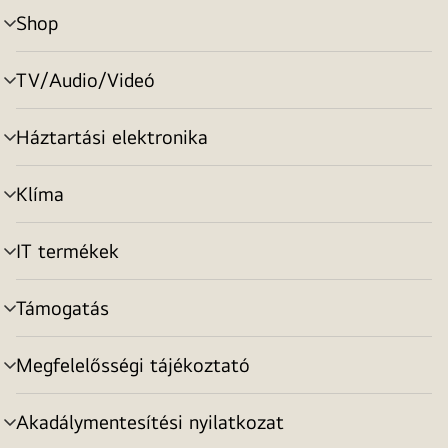
Shop
menu
toggle
TV/Audio/Videó
menu
toggle
Háztartási elektronika
menu
toggle
Klíma
menu
toggle
IT termékek
menu
toggle
Támogatás
menu
toggle
Megfelelősségi tájékoztató
menu
toggle
Akadálymentesítési nyilatkozat
menu