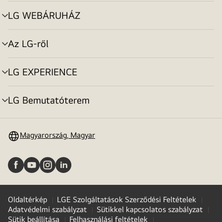
toggle
LG WEBÁRUHÁZ
menu
toggle
Az LG-ről
menu
toggle
LG EXPERIENCE
menu
toggle
LG Bemutatóterem
menu
toggle
Magyarország, Magyar
Oldaltérkép
LGE Szolgáltatások Szerződési Feltételek
Adatvédelmi szabályzat
Sütikkel kapcsolatos szabályzat
Sütik beállítása
Felhasználási feltételek