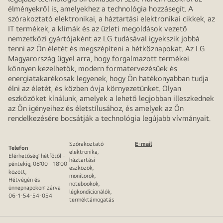
élményekről is, amelyekhez a technológia hozzásegít. A
szórakoztató elektronikai, a háztartási elektronikai cikkek, az
IT termékek, a klímák és az üzleti megoldások vezető
nemzetközi gyártójaként az LG tudásával igyekszik jobbá
tenni az Ön életét és megszépíteni a hétköznapokat. Az LG
Magyarország ügyel arra, hogy forgalmazott termékei
könnyen kezelhetők, modern formatervezésűek és
energiatakarékosak legyenek, hogy Ön hatékonyabban tudja
élni az életét, és közben óvja környezetünket. Olyan
eszközöket kínálunk, amelyek a lehető legjobban illeszkednek
az Ön igényeihez és életstílusához, és amelyek az Ön
rendelkezésére bocsátják a technológia legújabb vívmányait.
Szórakoztató
E-mail
Telefon
elektronika,
Elérhetőség: hétfőtől -
háztartási
péntekig, 08:00 - 18:00
eszközök,
között,
monitorok,
Hétvégén és
notebookok,
ünnepnapokon: zárva
légkondicionálók,
06-1-54-54-054
terméktámogatás