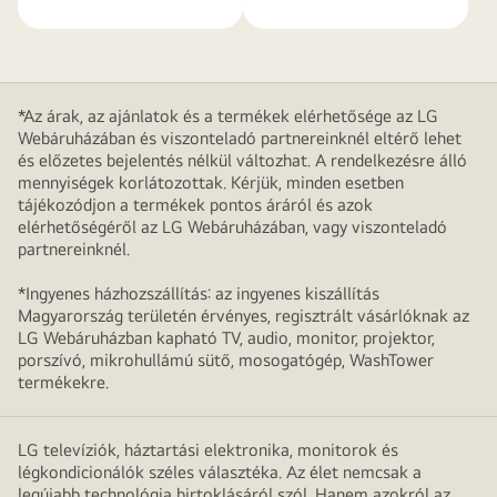
*Az árak, az ajánlatok és a termékek elérhetősége az LG
Webáruházában és viszonteladó partnereinknél eltérő lehet
és előzetes bejelentés nélkül változhat. A rendelkezésre álló
mennyiségek korlátozottak. Kérjük, minden esetben
tájékozódjon a termékek pontos áráról és azok
elérhetőségéről az LG Webáruházában, vagy viszonteladó
partnereinknél.
*Ingyenes házhozszállítás: az ingyenes kiszállítás
Magyarország területén érvényes, regisztrált vásárlóknak az
LG Webáruházban kapható TV, audio, monitor, projektor,
porszívó, mikrohullámú sütő, mosogatógép, WashTower
termékekre.
LG televíziók, háztartási elektronika, monitorok és
légkondicionálók széles választéka. Az élet nemcsak a
legújabb technológia birtoklásáról szól. Hanem azokról az