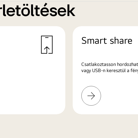
letöltések
Smart share
Csatlakoztasson hordozhat
vagy USB-n keresztül a fén
További
információk