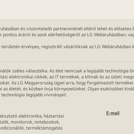
uházában és viszonteladó partnereinknél eltérő lehet és előzetes b
k pontos áráról és azok elérhetőségéről az LG Webáruházában, vag
g területén érvényes, regisztrált vásárlóknak az LG Webáruházban k
onálók széles választéka. Az élet nemcsak a legújabb technológia b
rtási elektronikai cikkek, az IT termékek, a klímák és az üzleti m
apokat. Az LG Magyarország ügyel arra, hogy forgalmazott termék
 az életét, és közben óvja környezetünket. Olyan eszközöket kínál
 technológia legújabb vívmányait.
E-mail
akoztató elektronika, háztartási
özök, monitorok, notebookok,
ondicionálók, terméktámogatás