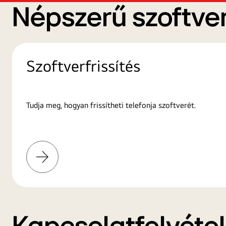
Népszerű szoftver
Szoftverfrissítés
Tudja meg, hogyan frissítheti telefonja szoftverét.
További
információk