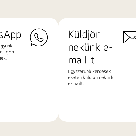
sApp
Küldjön
nekünk e-
agyunk
. Írjon
mail-t
nek.
Egyszerűbb kérdések
esetén küldjön nekünk
e-mailt.
További
k
információk