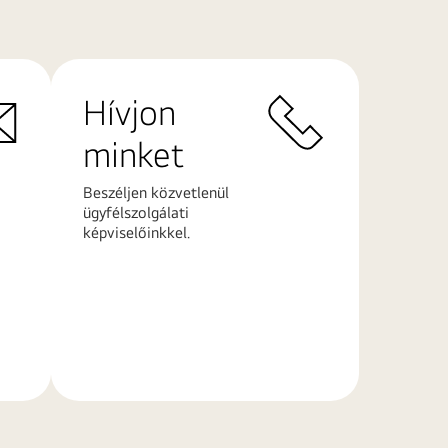
Hívjon
minket
Beszéljen közvetlenül
ügyfélszolgálati
képviselőinkkel.
További
információk