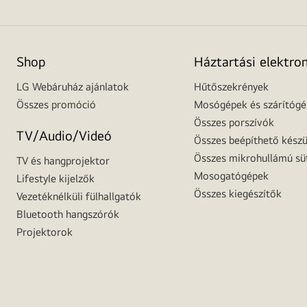
Shop
Háztartási elektro
LG Webáruház ajánlatok
Hűtőszekrények
Összes promóció
Mosógépek és szárítóg
Összes porszívók
TV/Audio/Videó
Összes beépíthető készü
Összes mikrohullámú sü
TV és hangprojektor
Mosogatógépek
Lifestyle kijelzők
Összes kiegészítők
Vezetéknélküli fülhallgatók
Bluetooth hangszórók
Projektorok