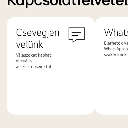
Kapcsolatfelvétel
Csevegjen
What
velünk
Elérhetők v
WhatsApp-on
szakértőink
Válaszokat kaphat
virtuális
asszisztenseinktől.
További
További
információk
információ