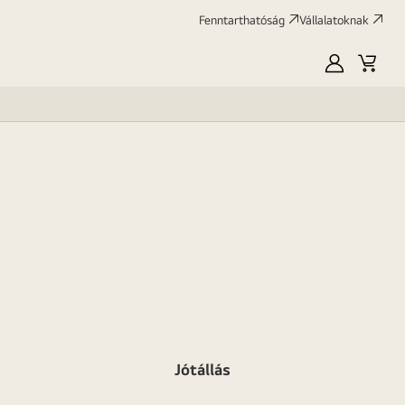
Fenntarthatóság
Vállalatoknak
Saját
Kosár
LG
Jótállás