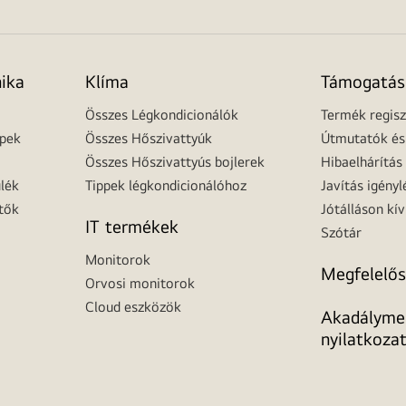
nika
Klíma
Támogatás
Összes Légkondicionálók
Termék regisz
épek
Összes Hőszivattyúk
Útmutatók és 
Összes Hőszivattyús bojlerek
Hibaelhárítás
lék
Tippek légkondicionálóhoz
Javítás igényl
tők
Jótálláson kív
IT termékek
Szótár
Monitorok
Megfelelős
Orvosi monitorok
Cloud eszközök
Akadálymen
nyilatkoza