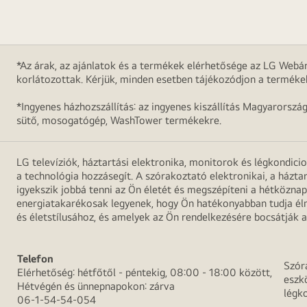
*Az árak, az ajánlatok és a termékek elérhetősége az LG Webár
korlátozottak. Kérjük, minden esetben tájékozódjon a terméke
*Ingyenes házhozszállítás: az ingyenes kiszállítás Magyarorszá
sütő, mosogatógép, WashTower termékekre.
LG televíziók, háztartási elektronika, monitorok és légkondici
a technológia hozzásegít. A szórakoztató elektronikai, a házta
igyekszik jobbá tenni az Ön életét és megszépíteni a hétközn
energiatakarékosak legyenek, hogy Ön hatékonyabban tudja élni
és életstílusához, és amelyek az Ön rendelkezésére bocsátják a
Telefon
Szór
Elérhetőség: hétfőtől - péntekig, 08:00 - 18:00 között,
eszk
Hétvégén és ünnepnapokon: zárva
légk
06-1-54-54-054