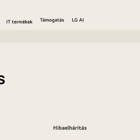
Támogatás
LG AI
IT termékek
s
Hibaelhárítás