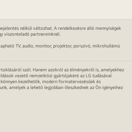
ejelentés nélkül változhat. A rendelkezésre álló mennyiségek
y viszonteladó partnereinknél.
apható TV, audio, monitor, projektor, porszívó, mikrohullámú
irtoklásáról szól. Hanem azokról az élményekről is, amelyekhez
egoldások vezető nemzetközi gyártójaként az LG tudásával
ei könnyen kezelhetők, modern formatervezésűek és
unk, amelyek a lehető legjobban illeszkednek az Ön igényeihez