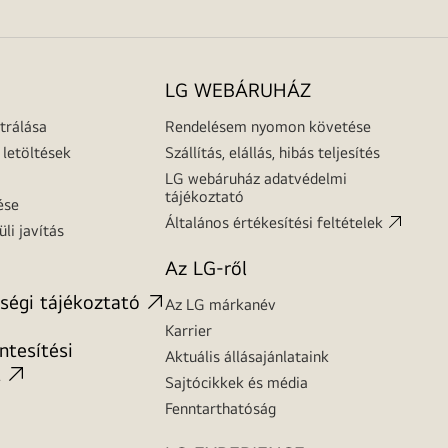
LG WEBÁRUHÁZ
trálása
Rendelésem nyomon követése
letöltések
Szállítás, elállás, hibás teljesítés
LG webáruház adatvédelmi
tájékoztató
ése
Általános értékesítési feltételek
üli javítás
Az LG-ről
ségi tájékoztató
Az LG márkanév
Karrier
tesítési
Aktuális állásajánlataink
t
Sajtócikkek és média
Fenntarthatóság