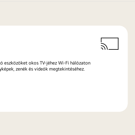
ó eszközöket okos TV-jéhez Wi-Fi hálózaton
yképek, zenék és videók megtekintéséhez.